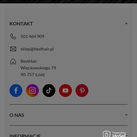
KONTAKT
501 464 909
sklep@besthair.pl
BestHair
Więckowskiego 79
90-757
Łódź
O NAS
INFORMACJE