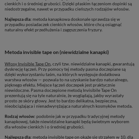
cienkich i o średniej grubości. Dzięki płaskim łączeniom dopinki są
niedostrzegalne, nawet w przypadku cieńszych rodzajów włosów.
Najlepsza dla
: metoda kanapkowa doskonale sprawdza się w
przypadku posiadaczek cienkich włosów, które chcą osiągnąć
naturalny efekt przedłużenia i zagęszczenia fryzury.
Metoda invisible tape on (niewidzialne kanapki)
Włosy Invisible Tape On
, czyli tzw. niewidzialne kanapki, gwarantują
dyskrecję łączeń. Przy pomocy tej metody pasma doczepiane są
dzięki wykorzystaniu taśm, na których występuje dodatkowa
warstwa włosów — pozwala to na uzyskanie bardzo naturalnego,
pięknego efektu. Miejsce łączeń doczepek jest praktycznie
niewidoczne. Pasma doczepione metodą Invisibile Tape On
prezentują się na tyle naturalnie, że wyglądają, jakby wyrastały
prosto ze skóry głowy. Jest to bardzo delikatna, bezpieczna,
nieobciążająca i nienadwyrężająca naturalnych kosmyków metoda.
Rodzaj włosów
: podobnie jak w przypadku tradycyjnej metody
kanapkowej, także niewidzialne kanapki będą świetnym wyborem
dla włosów cienkich i o średniej grubości.
Najlepsza dla
: metoda invisible tape on okaże się strzałem w 10. dla