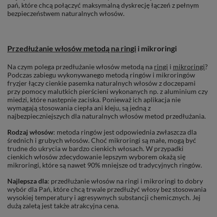
pań, które chcą połączyć maksymalną dyskrecję łączeń z pełnym
bezpieczeństwem naturalnych włosów.
Przedłużanie włosów metodą na ringi
i mikroringi
Na czym polega przedłużanie włosów metodą na
ringi
i
mikroringi
?
Podczas zabiegu wykonywanego metodą ringów i mikroringów
fryzjer łączy cienkie pasemka naturalnych włosów z doczepami
przy pomocy malutkich pierścieni wykonanych np. z aluminium czy
miedzi, które następnie zaciska. Ponieważ ich aplikacja nie
wymagają stosowania ciepła ani kleju, są jedną z
najbezpieczniejszych dla naturalnych włosów metod przedłużania.
Rodzaj włosów
: metoda ringów jest odpowiednia zwłaszcza dla
średnich i grubych włosów. Choć mikroringi są małe, mogą być
trudne do ukrycia w bardzo cienkich włosach. W przypadki
cienkich włosów zdecydowanie lepszym wyborem okażą się
mikroringi, które są nawet 90% mniejsze od tradycyjnych ringów.
Najlepsza dla
: przedłużanie włosów na ringi i mikroringi to dobry
wybór dla Pań, które chcą trwale przedłużyć włosy bez stosowania
wysokiej temperatury i agresywnych substancji chemicznych. Jej
dużą zaletą jest także atrakcyjna cena.