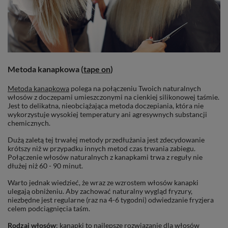
Metoda kanapkowa (
tape on
)
Metoda kanapkowa
polega na połączeniu Twoich naturalnych
włosów z doczepami umieszczonymi na cienkiej silikonowej taśmie.
Jest to delikatna, nieobciążająca metoda doczepiania, która nie
wykorzystuje wysokiej temperatury ani agresywnych substancji
chemicznych.
Dużą zaletą tej trwałej metody przedłużania jest zdecydowanie
krótszy niż w przypadku innych metod czas trwania zabiegu.
Połączenie włosów naturalnych z kanapkami trwa z reguły nie
dłużej niż 60 - 90 minut.
Warto jednak wiedzieć, że wraz ze wzrostem włosów kanapki
ulegają obniżeniu. Aby zachować naturalny wygląd fryzury,
niezbędne jest regularne (raz na 4-6 tygodni) odwiedzanie fryzjera
celem podciągnięcia taśm.
Rodzaj włosów
: kanapki to najlepsze rozwiązanie dla włosów