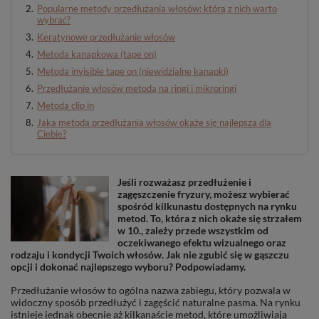
Popularne metody przedłużania włosów: którą z nich warto
wybrać?
Keratynowe przedłużanie włosów
Metoda kanapkowa (tape on)
Metoda invisible tape on (niewidzialne kanapki)
Przedłużanie włosów metodą na ringi i mikroringi
Metoda clip in
Jaka metoda przedłużania włosów okaże się najlepsza dla
Ciebie?
Jeśli rozważasz przedłużenie i
zagęszczenie fryzury, możesz wybierać
spośród kilkunastu dostępnych na rynku
metod. To, która z nich okaże się strzałem
w 10., zależy przede wszystkim od
oczekiwanego efektu wizualnego oraz
rodzaju i kondycji Twoich włosów. Jak nie zgubić się w gąszczu
opcji i dokonać najlepszego wyboru? Podpowiadamy.
Przedłużanie włosów to ogólna nazwa zabiegu, który pozwala w
widoczny sposób przedłużyć i zagęścić naturalne pasma. Na rynku
istnieje jednak obecnie aż kilkanaście metod, które umożliwiają