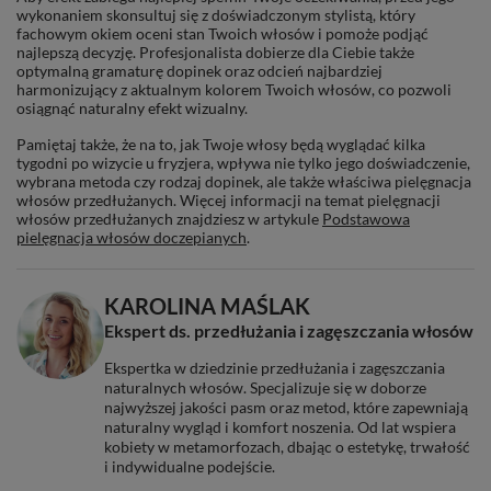
wykonaniem skonsultuj się z doświadczonym stylistą, który
fachowym okiem oceni stan Twoich włosów i pomoże podjąć
najlepszą decyzję. Profesjonalista dobierze dla Ciebie także
optymalną gramaturę dopinek oraz odcień najbardziej
harmonizujący z aktualnym kolorem Twoich włosów, co pozwoli
osiągnąć naturalny efekt wizualny.
Pamiętaj także, że na to, jak Twoje włosy będą wyglądać kilka
tygodni po wizycie u fryzjera, wpływa nie tylko jego doświadczenie,
wybrana metoda czy rodzaj dopinek, ale także właściwa pielęgnacja
włosów przedłużanych. Więcej informacji na temat pielęgnacji
włosów przedłużanych znajdziesz w artykule
Podstawowa
pielęgnacja włosów doczepianych
.
KAROLINA MAŚLAK
Ekspert ds. przedłużania i zagęszczania włosów
Ekspertka w dziedzinie przedłużania i zagęszczania
naturalnych włosów. Specjalizuje się w doborze
najwyższej jakości pasm oraz metod, które zapewniają
naturalny wygląd i komfort noszenia. Od lat wspiera
kobiety w metamorfozach, dbając o estetykę, trwałość
i indywidualne podejście.