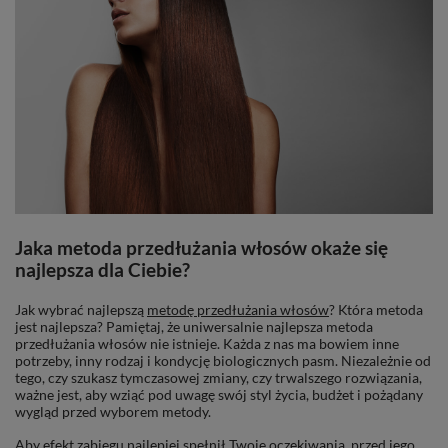
Jaka metoda przedłużania włosów okaże się
najlepsza dla Ciebie?
Jak wybrać najlepszą
metodę przedłużania włosów
? Która metoda
jest najlepsza? Pamiętaj, że uniwersalnie najlepsza metoda
przedłużania włosów nie istnieje. Każda z nas ma bowiem inne
potrzeby, inny rodzaj i kondycję biologicznych pasm.
Niezależnie od
tego, czy szukasz tymczasowej zmiany, czy trwalszego rozwiązania,
ważne jest, aby wziąć pod uwagę swój styl życia, budżet i pożądany
wygląd przed wyborem metody.
Aby efekt zabiegu najlepiej spełnił Twoje oczekiwania, przed jego