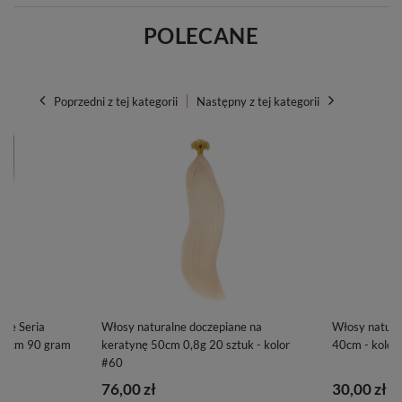
POLECANE
Poprzedni z tej kategorii
Następny z tej kategorii
ane Seria
Włosy naturalne doczepiane na
Włosy natura
60cm 90 gram
keratynę 50cm 0,8g 20 sztuk - kolor
40cm - kolor
#60
76,00 zł
30,00 zł