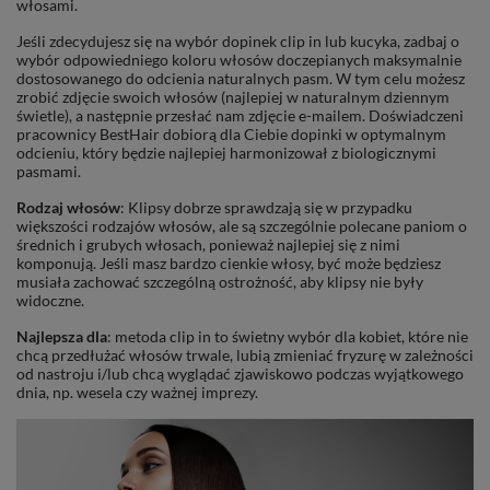
włosami.
Jeśli zdecydujesz się na wybór dopinek clip in lub kucyka, zadbaj o
wybór odpowiedniego koloru włosów doczepianych maksymalnie
dostosowanego do odcienia naturalnych pasm. W tym celu możesz
zrobić zdjęcie swoich włosów (najlepiej w naturalnym dziennym
świetle), a następnie przesłać nam zdjęcie e-mailem. Doświadczeni
pracownicy BestHair dobiorą dla Ciebie dopinki w optymalnym
odcieniu, który będzie najlepiej harmonizował z biologicznymi
pasmami.
Rodzaj włosów
: Klipsy dobrze sprawdzają się w przypadku
większości rodzajów włosów, ale są szczególnie polecane paniom o
średnich i grubych włosach, ponieważ najlepiej się z nimi
komponują. Jeśli masz bardzo cienkie włosy, być może będziesz
musiała zachować szczególną ostrożność, aby klipsy nie były
widoczne.
Najlepsza dla
: metoda clip in to świetny wybór dla kobiet, które nie
chcą przedłużać włosów trwale, lubią zmieniać fryzurę w zależności
od nastroju i/lub chcą wyglądać zjawiskowo podczas wyjątkowego
dnia, np. wesela czy ważnej imprezy.