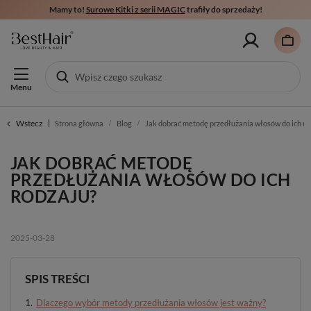
Mamy to!
Surowe Kitki z serii MAGIC
trafiły do sprzedaży!
Menu
Wstecz
Strona główna
Blog
Jak dobrać metodę przedłużania włosów do ich ro
JAK DOBRAĆ METODĘ
PRZEDŁUŻANIA WŁOSÓW DO ICH
RODZAJU?
2025-03-28
SPIS TREŚCI
Dlaczego wybór metody przedłużania włosów jest ważny?