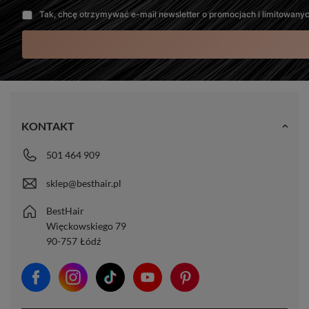
Tak, chcę otrzymywać e-mail newsletter o promocjach i limitowany
KONTAKT
501 464 909
sklep@besthair.pl
BestHair
Więckowskiego 79
90-757
Łódź