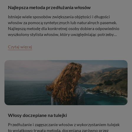
Najlepsza metoda przedłużania włosów
Istnieje wiele sposobów zwiększania objętości i długości
włosów za pomocą syntetycznych lub naturalnych pasemek.
Najlepszą metodę dla konkretnej osoby dobiera odpowiednio
wyszkolony stylista włosów, który uwzględniając potrzeby
klientki, gęstość i strukturę włosa dopasowuje najkorzystniejszy
system mocowania doczepów.
Czytaj więcej
Włosy doczepiane na tulejki
Przedłużanie i zagęszczanie włosów z wykorzystaniem tulejek
to wyjątkowo trwała metoda, doceniana zarówno przez