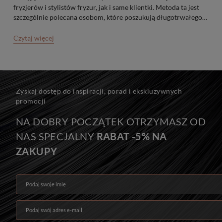
fryzjerów i stylistów fryzur, jak i same klientki. Metoda ta jest
szczególnie polecana osobom, które poszukują długotrwałego
rozwiązania i pewności, że bez względu na okoliczności
pasemka pozostaną na swoim miejscu.
Czytaj więcej
Zyskaj dostęp do inspiracji, porad i ekskluzywnych
promocji
NA DOBRY POCZĄTEK OTRZYMASZ OD
NAS SPECJALNY
RABAT -5% NA
ZAKUPY
Podaj swoje imię
Podaj swój adres e-mail