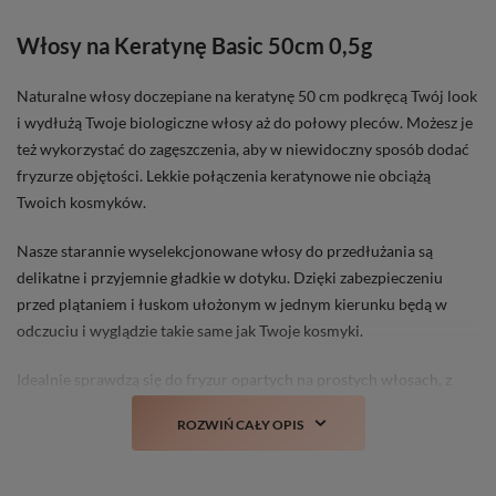
Włosy na Keratynę Basic 50cm 0,5g
Naturalne włosy doczepiane na keratynę 50 cm podkręcą Twój look
i wydłużą Twoje biologiczne włosy aż do połowy pleców. Możesz je
też wykorzystać do zagęszczenia, aby w niewidoczny sposób dodać
fryzurze objętości. Lekkie połączenia keratynowe nie obciążą
Twoich kosmyków.
Nasze starannie wyselekcjonowane włosy do przedłużania są
delikatne i przyjemnie gładkie w dotyku. Dzięki zabezpieczeniu
przed plątaniem i łuskom ułożonym w jednym kierunku będą w
odczuciu i wyglądzie takie same jak Twoje kosmyki.
Idealnie sprawdzą się do fryzur opartych na prostych włosach, z
powodzeniem możesz też je zakręcać, falować, farbować lub ciąć.
ROZWIŃ CAŁY OPIS