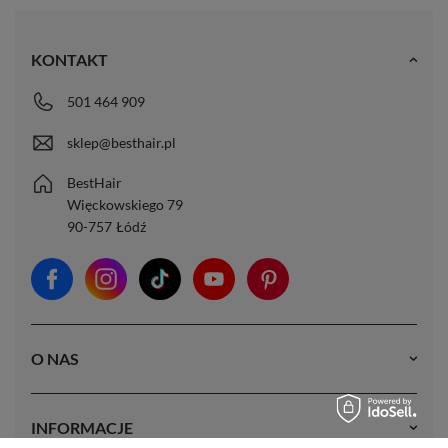
KONTAKT
501 464 909
sklep@besthair.pl
BestHair
Więckowskiego 79
90-757
Łódź
O NAS
INFORMACJE