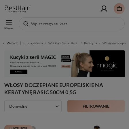
Menu
Wstecz
Strona główna
WŁOSY - Seria BASIC
Keratyna
Włosy europejskie
WŁOSY DOCZEPIANE EUROPEJSKIE NA
KERATYNĘ BASIC 50CM 0,5G
FILTROWANIE
Domyślne
CHWILOWO