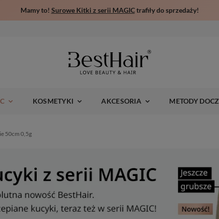
Mamy to!
Surowe Kitki z serii MAGIC
trafiły do sprzedaży!
IC
KOSMETYKI
AKCESORIA
METODY DOCZ
ie 50cm 0,5g