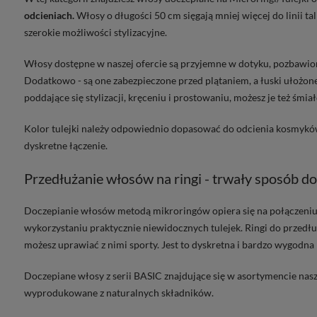
odcieniach.
Włosy o długości 50 cm sięgają mniej więcej do linii tal
szerokie możliwości stylizacyjne.
Włosy dostępne w naszej ofercie są przyjemne w dotyku, pozbawion
Dodatkowo - są one zabezpieczone przed plątaniem, a łuski ułożone
poddające się stylizacji, kręceniu i prostowaniu, możesz je też śmi
Kolor tulejki należy odpowiednio dopasować do odcienia kosmyków
dyskretne łączenie.
Przedłużanie włosów na ringi - trwały sposób d
Doczepianie włosów metodą mikroringów opiera się na połączeniu
wykorzystaniu praktycznie niewidocznych tulejek. Ringi do przedłu
możesz uprawiać z nimi sporty. Jest to dyskretna i bardzo wygodna
Doczepiane włosy z serii BASIC znajdujące się w asortymencie nasz
wyprodukowane z naturalnych składników.