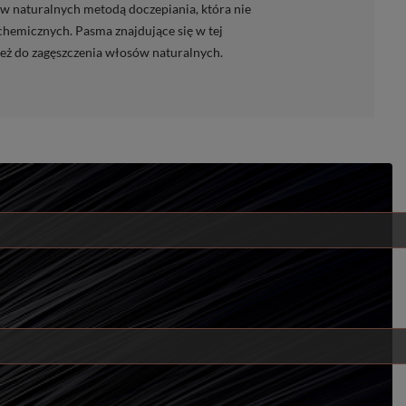
ów naturalnych metodą doczepiania, która nie
hemicznych. Pasma znajdujące się w tej
nież do zagęszczenia włosów naturalnych.