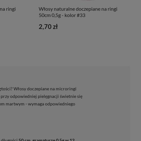
a ringi
Włosy naturalne doczepiane na ringi
50cm 0,5g - kolor #33
2,70 zł
jętości? Włosy doczepiane na microringi
przy odpowiedniej pielęgnacji świetnie się
łosem martwym - wymaga odpowiedniego
o długości
50 cm, gramaturze 0,5g w 12