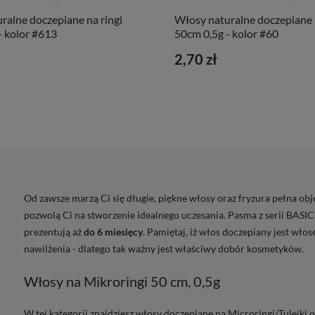
ralne doczepiane na ringi
Włosy naturalne doczepiane n
- kolor #613
50cm 0,5g - kolor #60
2,70 zł
Od zawsze marzą Ci się długie, piękne włosy oraz fryzura pełna ob
pozwolą Ci na stworzenie idealnego uczesania. Pasma z serii BASIC 
prezentują aż
do 6 miesięcy
. Pamiętaj, iż włos doczepiany jest w
nawilżenia - dlatego tak ważny jest właściwy dobór kosmetyków.
Włosy na Mikroringi 50 cm, 0,5g
W tej kategorii znajdziesz włosy doczepiane na Microringi/Tulejki 