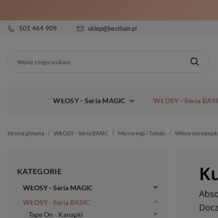
501 464 909
sklep@besthair.pl
WŁOSY - Seria MAGIC
WŁOSY - Seria BAS
Strona główna
WŁOSY - Seria BASIC
Microringi / Tulejki
Włosy europejsk
KATEGORIE
WŁOSY - Seria MAGIC
WŁOSY - Seria BASIC
Tape On - Kanapki