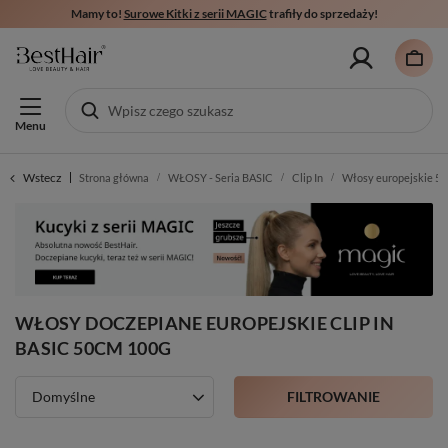
Mamy to!
Surowe Kitki z serii MAGIC
trafiły do sprzedaży!
Menu
Wstecz
Strona główna
WŁOSY - Seria BASIC
Clip In
Włosy europejskie 5
WŁOSY DOCZEPIANE EUROPEJSKIE CLIP IN
BASIC 50CM 100G
FILTROWANIE
Domyślne