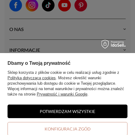
O NAS
INFORMACJE
Dbamy o Twoją prywatność
MOJE KONTO
Sklep korzysta z plików cookie w celu realizacji usług zgodnie z
Polityką dotyczącą cookies
. Możesz określić warunki
przechowywania lub dostępu do cookie w Twojej przeglądarce.
Więcej informacji na temat warunków i prywatności można znaleźć
także na stronie
Prywatność i warunki Google
.
POTWIERDZAM WSZYSTKIE
W sklepie prezentujemy ceny brutto (z VAT).
KONFIGURACJA ZGÓD