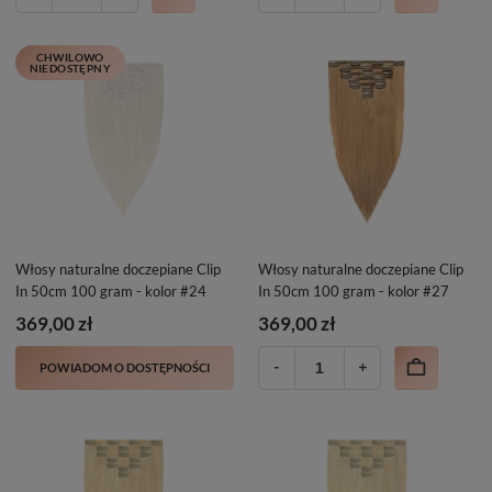
CHWILOWO
NIEDOSTĘPNY
Włosy naturalne doczepiane Clip
Włosy naturalne doczepiane Clip
In 50cm 100 gram - kolor #24
In 50cm 100 gram - kolor #27
369,00 zł
369,00 zł
POWIADOM O DOSTĘPNOŚCI