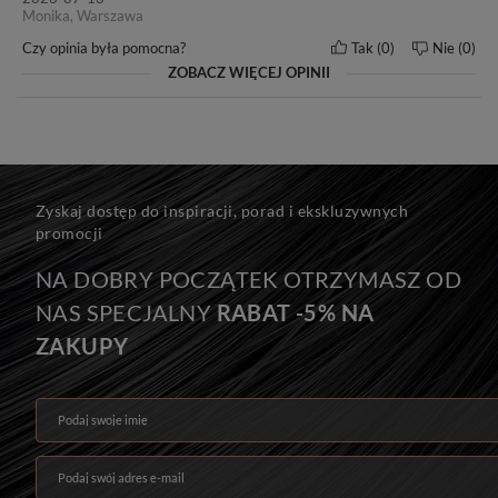
Monika, Warszawa
Czy opinia była pomocna?
Tak
0
Nie
0
ZOBACZ WIĘCEJ OPINII
Zyskaj dostęp do inspiracji, porad i ekskluzywnych
promocji
NA DOBRY POCZĄTEK OTRZYMASZ OD
NAS SPECJALNY
RABAT -5% NA
ZAKUPY
Podaj swoje imię
Podaj swój adres e-mail