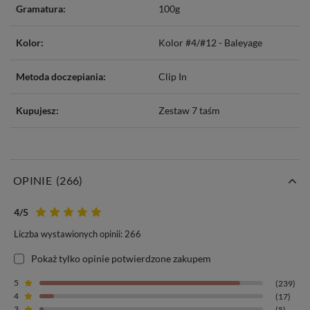
Gramatura:
100g
Kolor:
Kolor #4/#12 - Baleyage
Metoda doczepiania:
Clip In
Kupujesz:
Zestaw 7 taśm
OPINIE
(266)
4
/5
Liczba wystawionych opinii: 266
Pokaż tylko opinie potwierdzone zakupem
5
(239)
4
(17)
3
(5)