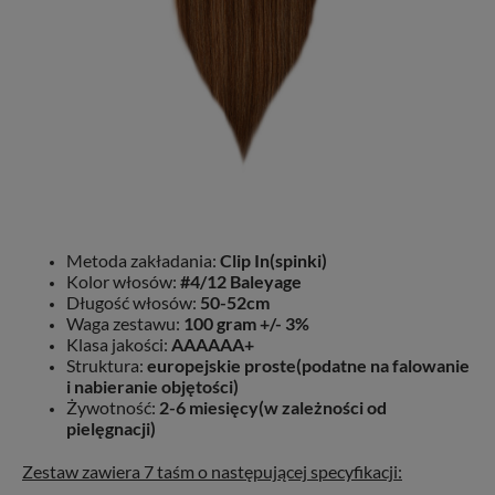
Metoda zakładania:
Clip In(spinki)
Kolor włosów:
#4/12 Baleyage
Długość włosów:
50-52cm
Waga zestawu:
100 gram +/- 3%
Klasa jakości:
AAAAAA+
Struktura:
europejskie proste(podatne na falowanie
i nabieranie objętości)
Żywotność:
2-6 miesięcy(w zależności od
pielęgnacji)
Zestaw zawiera 7 taśm o następującej specyfikacji: