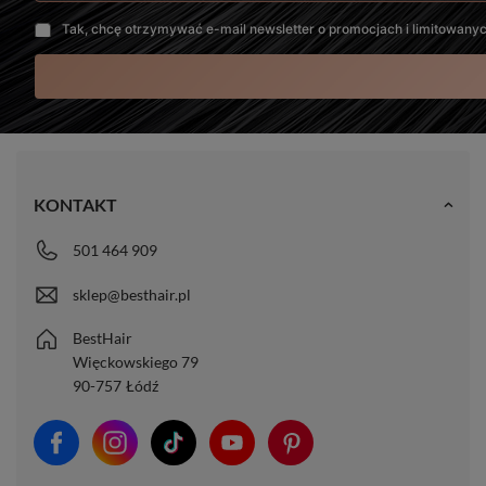
Tak, chcę otrzymywać e-mail newsletter o promocjach i limitowany
KONTAKT
501 464 909
sklep@besthair.pl
BestHair
Więckowskiego 79
90-757
Łódź