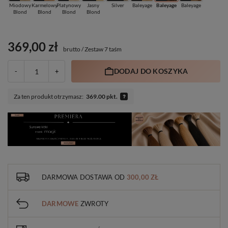
Miodowy
Karmelowy
Platynowy
Jasny
Silver
Baleyage
Baleyage
Baleyage
Blond
Blond
Blond
Blond
369,00 zł
brutto
/
Zestaw 7 taśm
DODAJ DO KOSZYKA
-
+
Za ten produkt otrzymasz:
369.00 pkt.
DARMOWA DOSTAWA
OD
300,00 ZŁ
DARMOWE
ZWROTY