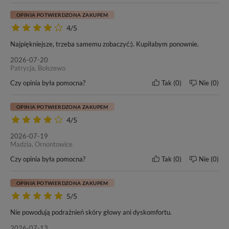
OPINIA POTWIERDZONA ZAKUPEM
4/5
Najpiękniejsze, trzeba samemu zobaczyć:). Kupiłabym ponownie.
2026-07-20
W tej ofercie kupujesz włosy o
długości 50cm
– oceń czy to
Patrycja, Bolszewo
odpowiednia długość dla Ciebie.
Czy opinia była pomocna?
Tak
0
Nie
0
OPINIA POTWIERDZONA ZAKUPEM
4/5
Naszym włosom zaufało wielu klientów oraz salonów
2026-07-19
fryzjerskich w kraju i poza granicami Polski. Od wielu lat
Madzia, Ornontowice
nasze motto pozostaje bez zmian -
„Nasze włosy, Twoja
Czy opinia była pomocna?
Tak
0
Nie
0
satysfakcja”
. Przekonaj się i Ty o doskonałej jakości włosów
marki BestHair.
OPINIA POTWIERDZONA ZAKUPEM
5/5
Nie powodują podrażnień skóry głowy ani dyskomfortu.
Do każdego zakupu dołączamy ulotkę dotyczącą zasad
pielęgnacji i użytkowania włosów marki BestHair.
2026-07-13