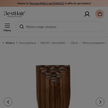
Mamy to!
Surowe Kitki z serii MAGIC
trafiły do sprzedaży!
Menu
Wstecz
Strona główna
WŁOSY - Seria BASIC
Clip In
Włosy europejskie 5