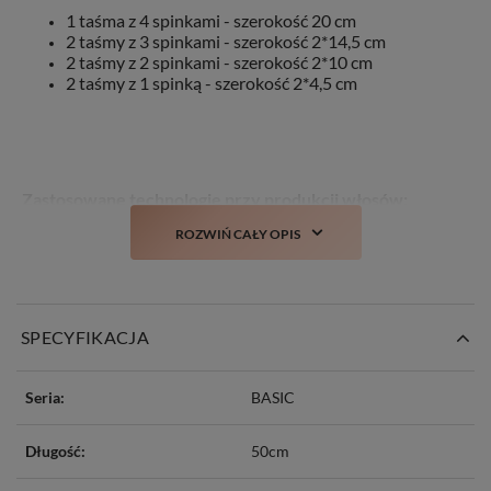
1 taśma z 4 spinkami - szerokość 20 cm
2 taśmy z 3 spinkami - szerokość 2*14,5 cm
2 taśmy z 2 spinkami - szerokość 2*10 cm
2 taśmy z 1 spinką - szerokość 2*4,5 cm
Zastosowane technologie przy produkcji włosów:
ROZWIŃ CAŁY OPIS
TANGLE FREE
– włosy zabezpieczone przeciw
plątaniu
COLD DYED -
farbowane na zimno, co mniej
negatywnie oddziałuje na same włosy
STYLIST
– włosy można poddawać zabiegom
SPECYFIKACJA
stylistycznym takim jak: farbowanie, prostowanie,
kręcenie czy obcinanie
NO MATTING
– włosy delikatne w dotyku, bez
Seria:
BASIC
wyczucia matowości/szorstkości
NO SHINE
– włosy nie mają sztucznego połysku
Długość:
50cm