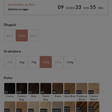
DOSTAWA JUTRO
09
33
54
GODZ
MIN
SEK
Zamów w ciągu:
Długość
40cm
50cm
60cm
Gramatura
35g
60g
70g
100g
120g
140g
Kolor
#1
#1B
#2
#4
#8
#12
#16
#18
Czarny
Ciemny
Brąz
Średni
Kawa
Jasny Brąz
Piaskowy
Ciemny
Brąz
Brąz
Blond
Blond
#18
#4
#20
#24
#27
#60
#613
#1001
#22
#12
#14