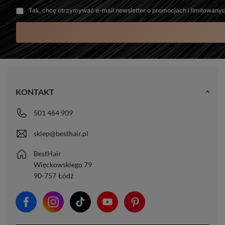
Tak, chcę otrzymywać e-mail newsletter o promocjach i limitowany
KONTAKT
501 464 909
sklep@besthair.pl
BestHair
Więckowskiego 79
90-757
Łódź