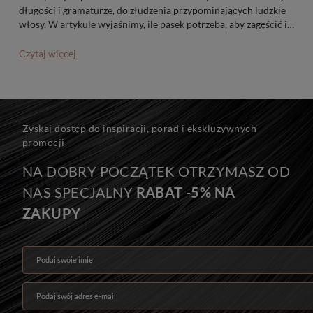
długości i gramaturze, do złudzenia przypominających ludzkie
włosy. W artykule wyjaśnimy, ile pasek potrzeba, aby zagęścić i
przedłużyć włosy. Podpowiemy także, jak wybrać te, które
pozwolą osiągnąć najlepszy efekt.
Czytaj więcej
Zyskaj dostęp do inspiracji, porad i ekskluzywnych
promocji
NA DOBRY POCZĄTEK OTRZYMASZ OD
NAS SPECJALNY
RABAT -5% NA
ZAKUPY
Podaj swoje imię
Podaj swój adres e-mail