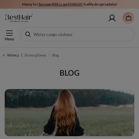
Mamy to!
Surowe Kitki z serii MAGIC
trafiły do sprzedaży!
Menu
Wstecz
Strona główna
Blog
BLOG