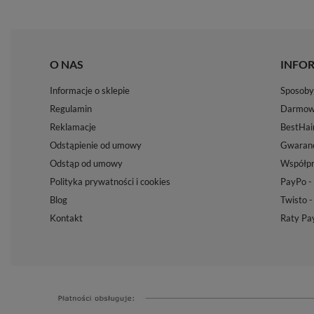
O NAS
INFO
Informacje o sklepie
Sposoby 
Regulamin
Darmow
Reklamacje
BestHai
Odstąpienie od umowy
Gwaranc
Odstąp od umowy
Współpr
Polityka prywatności i cookies
PayPo - 
Blog
Twisto -
Kontakt
Raty Pa