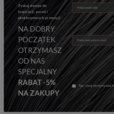
Zyskaj dostęp do
Podaj swoje imię
inspiracji, porad i
ekskluzywnych promocji
NA DOBRY
POCZĄTEK
Podaj swój adres e-mail
OTRZYMASZ
OD NAS
SPECJALNY
RABAT -5%
Tak, chcę otrzymywać e-
NA ZAKUPY