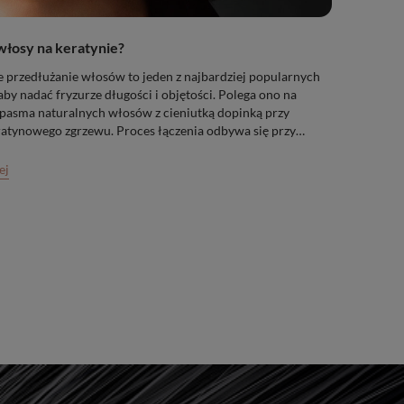
włosy na keratynie?
przedłużanie włosów to jeden z najbardziej popularnych
by nadać fryzurze długości i objętości. Polega ono na
pasma naturalnych włosów z cieniutką dopinką przy
atynowego zgrzewu. Proces łączenia odbywa się przy
kiej temperatury. Metoda keratynowa jet bardzo trwała.
edniej pielęgnacji włosy wyglądają pięknie nawet przez
ej
y.