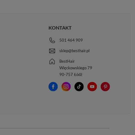
KONTAKT
501 464 909
sklep@besthair.pl
BestHair
Więckowskiego 79
90-757
Łódź