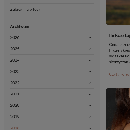
Zabiegi na włosy
Archiwum
Ile koszt
2026
Cena przedł
2025
fryzjerskieg
się także k
2024
skorzystani
ryzykowne?
2023
Czytaj więc
2022
2021
2020
2019
2018