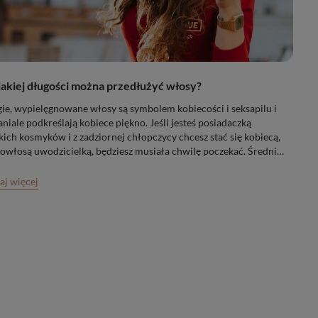
jakiej długości można przedłużyć włosy?
ie, wypielęgnowane włosy są symbolem kobiecości i seksapilu i
niale podkreślają kobiece piękno. Jeśli jesteś posiadaczką
kich kosmyków i z zadziornej chłopczycy chcesz stać się kobiecą,
owłosą uwodzicielką, będziesz musiała chwilę poczekać. Średnia
ość wzrostu włosa w ciągu miesiąca to około 1 cm. Choć takie
o można nieco przyspieszyć (np. stosując odpowiednie
aj więcej
etyki czy suplementy), z pewnością nie będzie ono
takularne.