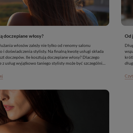
ują doczepiane włosy?
Od 
użania włosów zależy nie tylko od renomy salonu
Dług
o i doświadczenia stylisty. Na finalną kwotę usługi składa
wspa
oszt doczepów. Ile kosztują doczepiane włosy? Dlaczego
krót
e z usług wyjątkowo taniego stylisty może być szczególnie
dług
 Wyjaśniamy.
dług
temp
ej
Czyt
kosm
spek