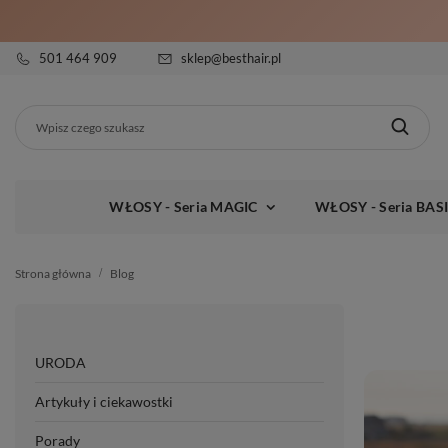
501 464 909
sklep@besthair.pl
WŁOSY - Seria MAGIC
WŁOSY - Seria BAS
Strona główna
Blog
URODA
Artykuły i ciekawostki
Porady