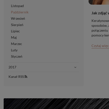
Listopad
Październik
Jak zdjąć 
Wrzesień
Keratynowe 
Sierpień
sposobów, a
połączeniu 
Lipiec
pomocy ker
Maj
użyciu wyso
Marzec
Przy odpowi
Czytaj więc
3-6 miesięc
Luty
Styczeń
2017
Kanał RSS