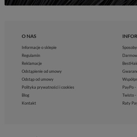
O NAS
INFO
Informacje o sklepie
Sposoby 
Regulamin
Darmow
Reklamacje
BestHai
Odstąpienie od umowy
Gwaranc
Odstąp od umowy
Współpr
Polityka prywatności i cookies
PayPo - 
Blog
Twisto -
Kontakt
Raty Pa