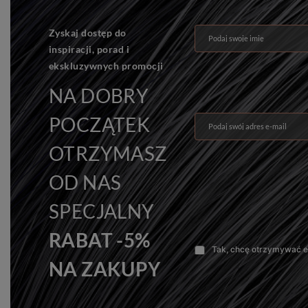
Zyskaj dostęp do
Podaj swoje imię
inspiracji, porad i
ekskluzywnych promocji
NA DOBRY
POCZĄTEK
Podaj swój adres e-mail
OTRZYMASZ
OD NAS
SPECJALNY
RABAT -5%
Tak, chcę otrzymywać e-
NA ZAKUPY