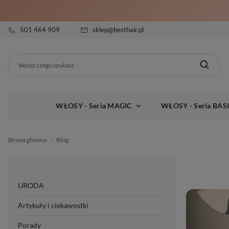
501 464 909
sklep@besthair.pl
WŁOSY - Seria MAGIC
WŁOSY - Seria BAS
Strona główna
Blog
URODA
Artykuły i ciekawostki
Porady