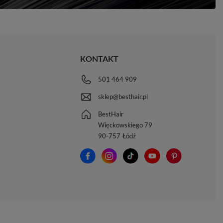
KONTAKT
501 464 909
sklep@besthair.pl
BestHair
Więckowskiego 79
90-757
Łódź