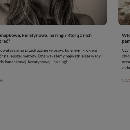
napkowa, keratynowa, na ringi? Którą z nich
Wło
brać?
pam
dowałaś się na przedłużanie włosów, kolejnym krokiem
Czy 
r najlepszej metody. Dziś wskażemy najważniejsze wady i
chlo
dy kanapkowej, keratynowej i na ringi.
nara
zada
fizy
ej
Czyt