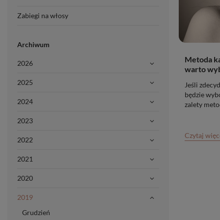
Zabiegi na włosy
Archiwum
Metoda ka
2026
warto wy
2025
Jeśli zdecy
będzie wybó
2024
zalety meto
2023
Czytaj więc
2022
2021
2020
2019
Grudzień