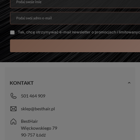
Podaj swoje imię
Podaj swój adres e-mail
Tak, chcę otrzymywać e-mail newsletter o promocjach i limitowany
KONTAKT
501 464 909
sklep@besthair.pl
BestHair
Więckowskiego 79
90-757
Łódź