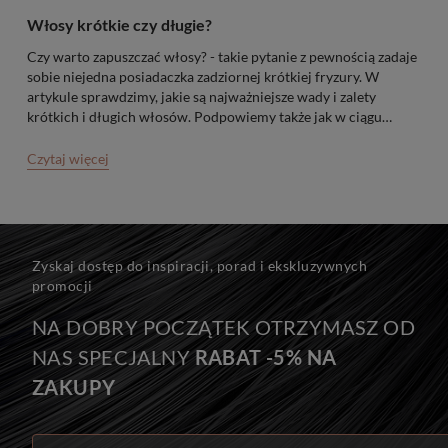
Włosy krótkie czy długie?
Czy warto zapuszczać włosy? - takie pytanie z pewnością zadaje
sobie niejedna posiadaczka zadziornej krótkiej fryzury. W
artykule sprawdzimy, jakie są najważniejsze wady i zalety
krótkich i długich włosów. Podpowiemy także jak w ciągu
zaledwie kilku godzin z zadziornej krótkowłosej chłopczycy
zamienić się w posiadaczkę długich gęstych pukli.
Czytaj więcej
Zyskaj dostęp do inspiracji, porad i ekskluzywnych
promocji
NA DOBRY POCZĄTEK OTRZYMASZ OD
NAS SPECJALNY
RABAT -5% NA
ZAKUPY