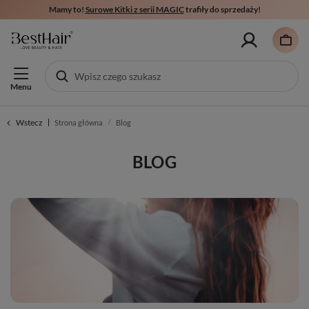
Mamy to!
Surowe Kitki z serii MAGIC
trafiły do sprzedaży!
Menu
Wstecz
Strona główna
Blog
BLOG