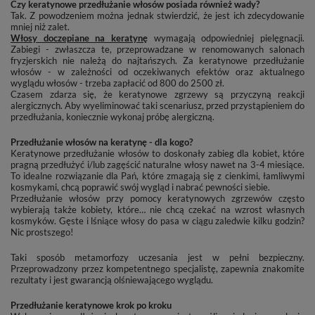
Czy keratynowe przedłużanie włosów posiada również wady?
Tak. Z powodzeniem można jednak stwierdzić, że jest ich zdecydowanie
mniej niż zalet.
Włosy doczepiane na keratynę
wymagają odpowiedniej pielęgnacji.
Zabiegi - zwłaszcza te, przeprowadzane w renomowanych salonach
fryzjerskich nie należą do najtańszych. Za keratynowe przedłużanie
włosów - w zależności od oczekiwanych efektów oraz aktualnego
wyglądu włosów - trzeba zapłacić od 800 do 2500 zł.
Czasem zdarza się, że keratynowe zgrzewy są przyczyną reakcji
alergicznych. Aby wyeliminować taki scenariusz, przed przystąpieniem do
przedłużania, koniecznie wykonaj próbę alergiczną.
Przedłużanie włosów na keratynę - dla kogo?
Keratynowe przedłużanie włosów to doskonały zabieg dla kobiet, które
pragną przedłużyć i/lub zagęścić naturalne włosy nawet na 3-4 miesiące.
To idealne rozwiązanie dla Pań, które zmagają się z cienkimi, łamliwymi
kosmykami, chcą poprawić swój wygląd i nabrać pewności siebie.
Przedłużanie włosów przy pomocy keratynowych zgrzewów często
wybierają także kobiety, które… nie chcą czekać na wzrost własnych
kosmyków. Gęste i lśniące włosy do pasa w ciągu zaledwie kilku godzin?
Nic prostszego!
Taki sposób metamorfozy uczesania jest w pełni bezpieczny.
Przeprowadzony przez kompetentnego specjalistę, zapewnia znakomite
rezultaty i jest gwarancją olśniewającego wyglądu.
Przedłużanie keratynowe krok po kroku