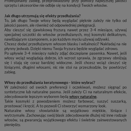
Profesjonalny zabieg, przeprowadzony przy pomocy najwyższej jakości
sprzętu i akcesoriów nie odbije się na kondycji Twoich włosów.
Jak długo utrzymują się efekty przedłużania?
To, jak długo Twoje włosy będą wyglądać pięknie zależy nie tylko od
jakości pasem, ale również od odpowiedniej pielęgnacji.
Aby cieszyć się zjawiskową fryzurą nawet przez 3-4 miesiące, używaj
specjalnej szczotki do włosów przedłużanych, myj kosmyki delikatnym,
nawilżającym szamponem, a po każdym myciu używaj odżywki.
Chcesz dodać przedłużanym włosom blasku i witalności? Nakładaj na nie
płynny jedwab. Dzięki niemu Twoja fryzura będzie wyglądać zdrowo.
Po upływie 3-4 miesięcy należy zdjąć doczepiane pasemka. Nawet, jeśli
włosy wciąż wyglądają dobrze, ich wzrost sprawia, że zgrzewy obniżają
się i stają się coraz bardziej widoczne. Jeśli chcesz wciąż cieszyć się
lśniącymi, długimi włosami, nic nie stoi na przeszkodzie, by powtórzyć
zabieg.
Włosy do przedłużania keratynowego - które wybrać?
W zależności od swoich preferencji i oczekiwań, możesz sięgnąć po
syntetyczne lub naturalne pasma. Jeśli zależy Ci na naturalnym efekcie,
zdecydowanie lepszym wyborem będą
włosy naturalne
.
Takie kosmyki z powodzeniem możesz farbować, suszyć suszarką,
prostować i kręcić. A to pozwoli Ci stworzyć wymarzony look.
Naturalne włosy słowiańskie są wyjątkowo miękkie, lśniące i
wytrzymałe. Zachowując swój blask zdecydowanie dłużej niż inne rodzaje
włosów, są gwarancją wyjątkowego efektu i świetnie zainwestowanych
pieniędzy.