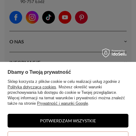
90-757
Łódź
O NAS
INFORMACJE
Dbamy o Twoją prywatność
Sklep korzysta z plików cookie w celu realizacji usług zgodnie z
MOJE KONTO
Polityką dotyczącą cookies
. Możesz określić warunki
przechowywania lub dostępu do cookie w Twojej przeglądarce.
Więcej informacji na temat warunków i prywatności można znaleźć
także na stronie
Prywatność i warunki Google
.
POTWIERDZAM WSZYSTKIE
W sklepie prezentujemy ceny brutto (z VAT).