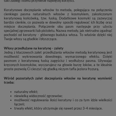
taki zabieg i komu przyniesie najwięcej korzyści.
Keratynowe doczepianie włosów to metoda, polegająca na połączeniu
cienkiego pasma naturalnych włosów z kosmykiem, zakończonym
keratynową końcówką, tzw. łuską. Dodatkowe kosmyki są zazwyczaj
bardzo cienkie, co pozwala w dowolny sposób regulować ich liczbę oraz
miejsce doczepiania. Połączenie obu pasm następuje przy użyciu
specjalnej zgrzewarki lub pistoletu. Nazwa metody, jak nietrudno zgadnąć
pochodzi od keratyny - głównego budulca włosa. To właśnie dzięki niej
Twoje włosy są gładkie i błyszczące.
Włosy przedłużane na keratynę - zalety
Jedną z kluczowych zalet przedłużania włosów metodą keratynową jest
możliwość wykreowania dowolnego, wymarzonego efektu. Dzięki
pasmom z keratynową łuską zagęścisz i wydłużysz pasma. Używając
kręconych kosmyków, wyczarujesz na głowie burzę loków, a te idealnie
proste pozwolą Ci cieszyć się gładką niczym tafla jeziora fryzurą.
Wśród pozostałych zalet doczepiania włosów na keratynę wymienić
trzeba:
naturalny efekt;
niewielką widoczność zgrzewów;
możliwość regulowania ilości keratyny i co za tym idzie wielkości
łączeń;
trwały efekt, który utrzymuje się nawet przez 3-4 miesiące.