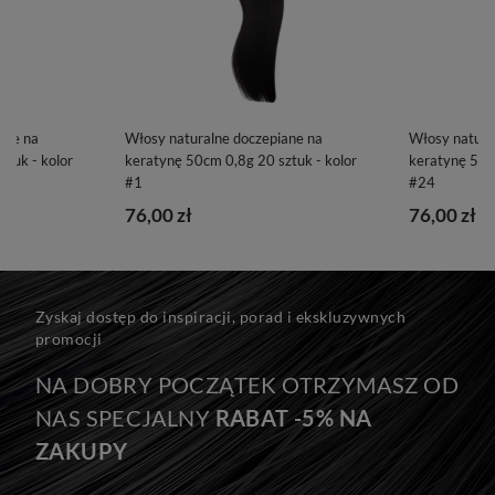
ane na
Włosy naturalne doczepiane na
Włosy natura
tuk - kolor
keratynę 50cm 0,8g 20 sztuk - kolor
keratynę 50cm
#1
#24
76,00 zł
76,00 zł
Zyskaj dostęp do inspiracji, porad i ekskluzywnych
promocji
NA DOBRY POCZĄTEK OTRZYMASZ OD
NAS SPECJALNY
RABAT -5% NA
ZAKUPY