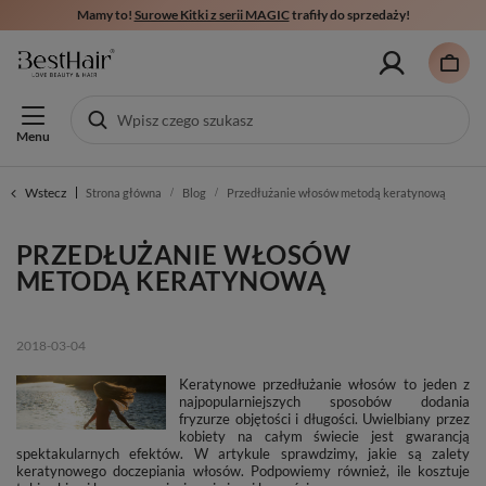
Mamy to!
Surowe Kitki z serii MAGIC
trafiły do sprzedaży!
Menu
Wstecz
Strona główna
Blog
Przedłużanie włosów metodą keratynową
PRZEDŁUŻANIE WŁOSÓW
METODĄ KERATYNOWĄ
2018-03-04
Keratynowe przedłużanie włosów to jeden z
najpopularniejszych sposobów dodania
fryzurze objętości i długości. Uwielbiany przez
kobiety na całym świecie jest gwarancją
spektakularnych efektów. W artykule sprawdzimy, jakie są zalety
keratynowego doczepiania włosów. Podpowiemy również, ile kosztuje