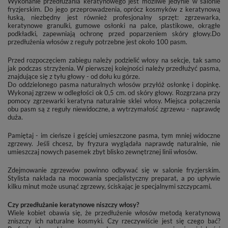
Wykonanie przedłużania keratynowego jest możliwe jedynie w salonie
fryzjerskim. Do jego przeprowadzenia, oprócz kosmyków z keratynową
łuską, niezbędny jest również profesjonalny sprzęt: zgrzewarka,
keratynowe granulki, gumowe osłonki na palce, plastikowe, okrągłe
podkładki, zapewniają ochronę przed poparzeniem skóry głowy.Do
przedłużenia włosów z reguły potrzebne jest około 100 pasm.
Przed rozpoczęciem zabiegu należy podzielić włosy na sekcje, tak samo
jak podczas strzyżenia. W pierwszej kolejności należy przedłużyć pasma,
znajdujące się z tyłu głowy - od dołu ku górze.
Do oddzielonego pasma naturalnych włosów przyłóż osłonkę i dopinkę.
Wykonaj zgrzew w odległości ok 0,5 cm. od skóry głowy. Rozgrzana przy
pomocy zgrzewarki keratyna naturalnie sklei włosy. Miejsca połączenia
obu pasm są z reguły niewidoczne, a wytrzymałość zgrzewu - naprawdę
duża.
Pamiętaj - im cieńsze i gęściej umieszczone pasma, tym mniej widoczne
zgrzewy. Jeśli chcesz, by fryzura wyglądała naprawdę naturalnie, nie
umieszczaj nowych pasemek zbyt blisko zewnętrznej linii włosów.
Zdejmowanie zgrzewów powinno odbywać się w salonie fryzjerskim.
Stylista nakłada na mocowania specjalistyczny preparat, a po upływie
kilku minut może usunąć zgrzewy, ściskając je specjalnymi szczypcami.
Czy przedłużanie keratynowe niszczy włosy?
Wiele kobiet obawia się, że przedłużenie włosów metodą keratynową
zniszczy ich naturalne kosmyki. Czy rzeczywiście jest się czego bać?