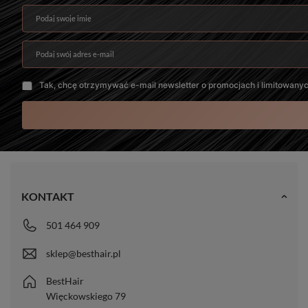
Podaj swoje imię
Podaj swój adres e-mail
Tak, chcę otrzymywać e-mail newsletter o promocjach i limitowany
KONTAKT
501 464 909
sklep@besthair.pl
BestHair
Więckowskiego 79