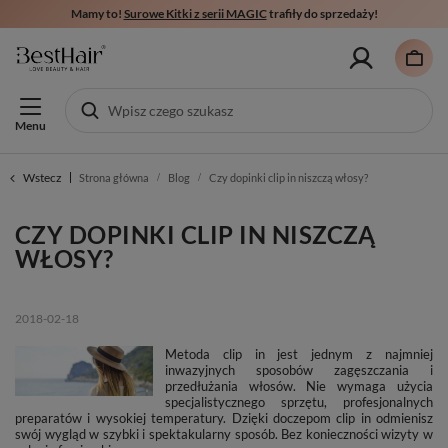
Mamy to!
Surowe Kitki z serii MAGIC
trafiły do sprzedaży!
Menu
Wstecz
Strona główna
Blog
Czy dopinki clip in niszczą włosy?
CZY DOPINKI CLIP IN NISZCZĄ
WŁOSY?
2018-02-18
Metoda clip in jest jednym z najmniej
inwazyjnych sposobów zagęszczania i
przedłużania włosów. Nie wymaga użycia
specjalistycznego sprzętu, profesjonalnych
preparatów i wysokiej temperatury. Dzięki doczepom clip in odmienisz
swój wygląd w szybki i spektakularny sposób. Bez konieczności wizyty w