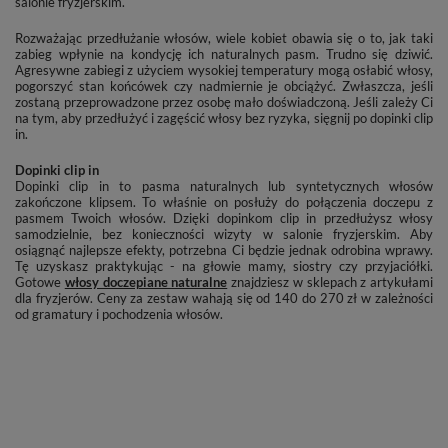
salonie fryzjerskim.
Rozważając przedłużanie włosów, wiele kobiet obawia się o to, jak taki
zabieg wpłynie na kondycję ich naturalnych pasm. Trudno się dziwić.
Agresywne zabiegi z użyciem wysokiej temperatury mogą osłabić włosy,
pogorszyć stan końcówek czy nadmiernie je obciążyć. Zwłaszcza, jeśli
zostaną przeprowadzone przez osobę mało doświadczoną. Jeśli zależy Ci
na tym, aby przedłużyć i zagęścić włosy bez ryzyka, sięgnij po dopinki clip
in.
Dopinki clip in
Dopinki clip in to pasma naturalnych lub syntetycznych włosów
zakończone klipsem. To właśnie on posłuży do połączenia doczepu z
pasmem Twoich włosów. Dzięki dopinkom clip in przedłużysz włosy
samodzielnie, bez konieczności wizyty w salonie fryzjerskim. Aby
osiągnąć najlepsze efekty, potrzebna Ci będzie jednak odrobina wprawy.
Tę uzyskasz praktykując - na głowie mamy, siostry czy przyjaciółki.
Gotowe
włosy doczepiane naturalne
znajdziesz w sklepach z artykułami
dla fryzjerów. Ceny za zestaw wahają się od 140 do 270 zł w zależności
od gramatury i pochodzenia włosów.