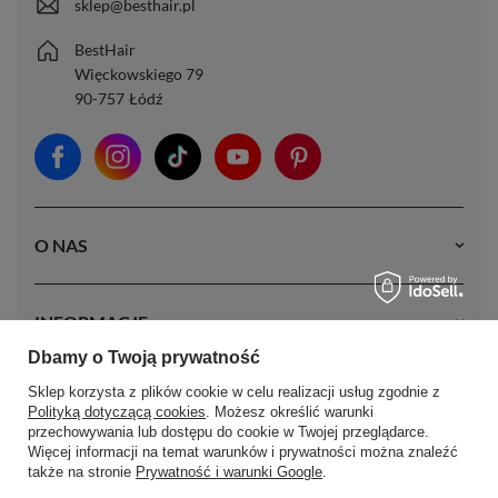
sklep@besthair.pl
BestHair
Więckowskiego 79
90-757
Łódź
O NAS
INFORMACJE
Dbamy o Twoją prywatność
Sklep korzysta z plików cookie w celu realizacji usług zgodnie z
MOJE KONTO
Polityką dotyczącą cookies
. Możesz określić warunki
przechowywania lub dostępu do cookie w Twojej przeglądarce.
Więcej informacji na temat warunków i prywatności można znaleźć
także na stronie
Prywatność i warunki Google
.