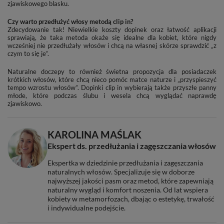
zjawiskowego blasku.
Czy warto przedłużyć włosy metodą clip in?
Zdecydowanie tak! Niewielkie koszty dopinek oraz łatwość aplikacji
sprawiają, że taka metoda okaże się idealne dla kobiet, które nigdy
wcześniej nie przedłużały włosów i chcą na własnej skórze sprawdzić „z
czym to się je”.
Naturalne doczepy to również świetna propozycja dla posiadaczek
krótkich włosów, które chcą nieco pomóc matce naturze i „przyspieszyć
tempo wzrostu włosów”. Dopinki clip in wybierają także przyszłe panny
młode, które podczas ślubu i wesela chcą wyglądać naprawdę
zjawiskowo.
KAROLINA MAŚLAK
Ekspert ds. przedłużania i zagęszczania włosów
Ekspertka w dziedzinie przedłużania i zagęszczania
naturalnych włosów. Specjalizuje się w doborze
najwyższej jakości pasm oraz metod, które zapewniają
naturalny wygląd i komfort noszenia. Od lat wspiera
kobiety w metamorfozach, dbając o estetykę, trwałość
i indywidualne podejście.