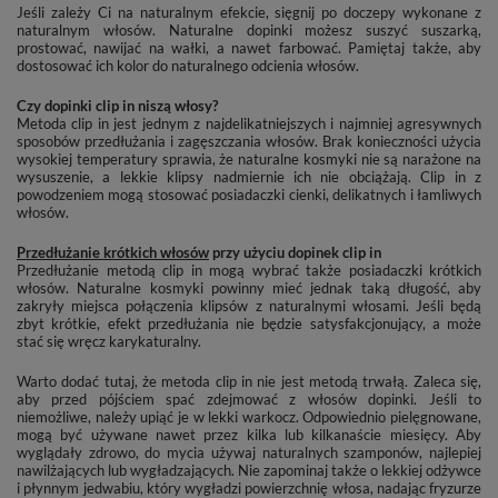
Jeśli zależy Ci na naturalnym efekcie, sięgnij po doczepy wykonane z
naturalnym włosów. Naturalne dopinki możesz suszyć suszarką,
prostować, nawijać na wałki, a nawet farbować. Pamiętaj także, aby
dostosować ich kolor do naturalnego odcienia włosów.
Czy dopinki clip in niszą włosy?
Metoda clip in jest jednym z najdelikatniejszych i najmniej agresywnych
sposobów przedłużania i zagęszczania włosów. Brak konieczności użycia
wysokiej temperatury sprawia, że naturalne kosmyki nie są narażone na
wysuszenie, a lekkie klipsy nadmiernie ich nie obciążają. Clip in z
powodzeniem mogą stosować posiadaczki cienki, delikatnych i łamliwych
włosów.
Przedłużanie krótkich włosów
przy użyciu dopinek clip in
Przedłużanie metodą clip in mogą wybrać także posiadaczki krótkich
włosów. Naturalne kosmyki powinny mieć jednak taką długość, aby
zakryły miejsca połączenia klipsów z naturalnymi włosami. Jeśli będą
zbyt krótkie, efekt przedłużania nie będzie satysfakcjonujący, a może
stać się wręcz karykaturalny.
Warto dodać tutaj, że metoda clip in nie jest metodą trwałą. Zaleca się,
aby przed pójściem spać zdejmować z włosów dopinki. Jeśli to
niemożliwe, należy upiąć je w lekki warkocz. Odpowiednio pielęgnowane,
mogą być używane nawet przez kilka lub kilkanaście miesięcy. Aby
wyglądały zdrowo, do mycia używaj naturalnych szamponów, najlepiej
nawilżających lub wygładzających. Nie zapominaj także o lekkiej odżywce
i płynnym jedwabiu, który wygładzi powierzchnię włosa, nadając fryzurze