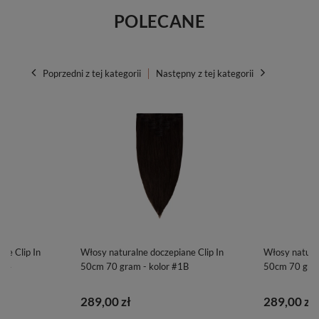
POLECANE
Poprzedni z tej kategorii
Następny z tej kategorii
ne Clip In
Włosy naturalne doczepiane Clip In
Włosy natural
#24
50cm 70 gram - kolor #1B
50cm 70 gram
289,00 zł
289,00 zł