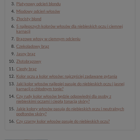
Platynowy odcień blondu
Miodowy odcień włosów
Złocisty blond
5 najlepszych kolorów włosów dla niebieskich oczu i ciemnej
karnacji
Brązowe włosy w ciemnym odcieniu
Czekoladowy brąz
Jasny brąz
Złotobrązowy
Ciepły brąz
Kolor oczu a kolor włosów: najczęściej zadawane pytania
Jaki kolor włosów najlepiej pasuje do niebieskich oczu i jasnej
karnacji o chłodnym tonie?
Czy rudy kolor włosów będzie odpowiedni dla osoby z
niebieskimi oczami i ciepłą tonacją skóry?
Jakie kolory włosów pasują do niebieskich oczu i neutralnych
podtonów skóry?
Czy czarny kolor włosów pasuje do niebieskich oczu?