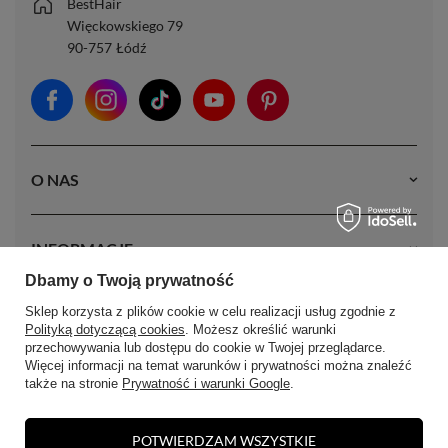
BestHair
Więckowskiego 79
90-757
Łódź
O NAS
INFORMACJE
Dbamy o Twoją prywatność
Sklep korzysta z plików cookie w celu realizacji usług zgodnie z
MOJE KONTO
Polityką dotyczącą cookies
. Możesz określić warunki
przechowywania lub dostępu do cookie w Twojej przeglądarce.
Więcej informacji na temat warunków i prywatności można znaleźć
także na stronie
Prywatność i warunki Google
.
POTWIERDZAM WSZYSTKIE