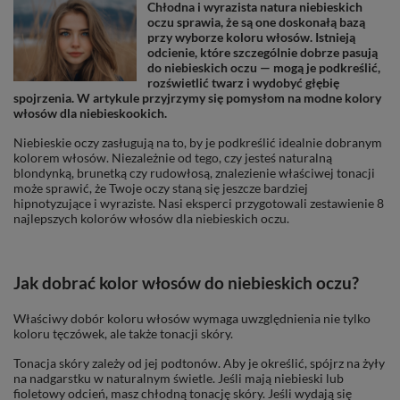
Chłodna i wyrazista natura niebieskich
oczu sprawia, że są one doskonałą bazą
przy wyborze koloru włosów. Istnieją
odcienie, które szczególnie dobrze pasują
do niebieskich oczu — mogą je podkreślić,
rozświetlić twarz i wydobyć głębię
spojrzenia. W artykule przyjrzymy się pomysłom na modne kolory
włosów dla niebieskookich.
Niebieskie oczy zasługują na to, by je podkreślić idealnie dobranym
kolorem włosów. Niezależnie od tego, czy jesteś naturalną
blondynką, brunetką czy rudowłosą, znalezienie właściwej tonacji
może sprawić, że Twoje oczy staną się jeszcze bardziej
hipnotyzujące i wyraziste. Nasi eksperci przygotowali zestawienie 8
najlepszych kolorów włosów dla niebieskich oczu.
Jak dobrać kolor włosów do niebieskich oczu?
Właściwy dobór koloru włosów wymaga uwzględnienia nie tylko
koloru tęczówek, ale także tonacji skóry.
Tonacja skóry zależy od jej podtonów. Aby je określić, spójrz na żyły
na nadgarstku w naturalnym świetle. Jeśli mają niebieski lub
fioletowy odcień, masz chłodną tonację skóry. Jeśli wydają się