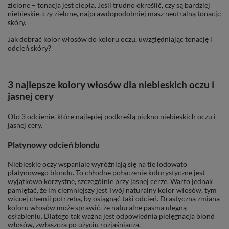
zielone – tonacja jest ciepła. Jeśli trudno określić, czy są bardziej
niebieskie, czy zielone, najprawdopodobniej masz neutralną tonację
skóry.
Jak dobrać kolor włosów do koloru oczu, uwzględniając tonację i
odcień skóry?
3 najlepsze kolory włosów dla niebieskich oczu i
jasnej cery
Oto 3 odcienie, które najlepiej podkreślą piękno niebieskich oczu i
jasnej cery.
Platynowy odcień blondu
Niebieskie oczy wspaniale wyróżniają się na tle lodowato
platynowego blondu. To chłodne połączenie kolorystyczne jest
wyjątkowo korzystne, szczególnie przy jasnej cerze. Warto jednak
pamiętać, że im ciemniejszy jest Twój naturalny kolor włosów, tym
więcej chemii potrzeba, by osiągnąć taki odcień. Drastyczna zmiana
koloru włosów może sprawić, że naturalne pasma ulegną
osłabieniu. Dlatego tak ważna jest odpowiednia pielęgnacja blond
włosów, zwłaszcza po użyciu rozjaśniacza.