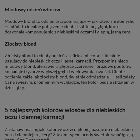
Miodowy odcień włosów
Miodowy blond to odcień przypominający — jak łatwo się domyślić
— miód. To idealne połączenie ciepła i subtelnej głębi, które
doskonale komponuje się z niebieskimi oczami i ciepłą, jasną cerą.
Złocisty blond
Złocisty blond to ciepły odcień z refleksami złota — idealnie
pasujący do niebieskich oczu i jasnej karnacji. Przypomina nieco
miodowy blond, ale zawiera głębsze czerwone i brązowe podtony,
co nadaje fryzurze większej głębi i wielowymiarowości. Ciepłe
odcienie, takie jak złocisty blond, świetnie odmładzają — jeśli zależy
Ci na świeżym, promiennym wyglądzie, ten kolor będzie strzałem w
dziesiątkę.
5 najlepszych kolorów włosów dla niebieskich
oczu i ciemnej karnacji
Zastanawiasz się, jaki kolor włosów najlepiej pasuje do niebieskich
oczu i ciemniejszej cery? Z takim typem urody świetnie współgrają
brązy. Oto 5 propozycji.