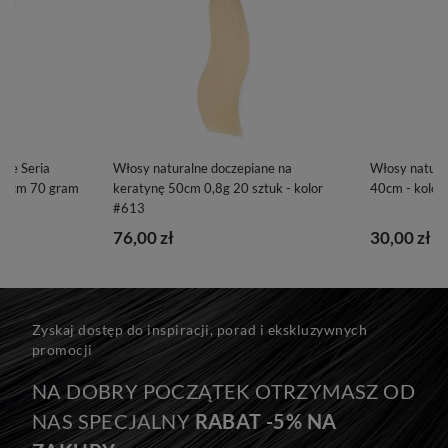
ane Seria
Włosy naturalne doczepiane na
Włosy natura
40cm 70 gram
keratynę 50cm 0,8g 20 sztuk - kolor
40cm - kolor
#613
76,00 zł
30,00 zł
Zyskaj dostęp do inspiracji, porad i ekskluzywnych
promocji
NA DOBRY POCZĄTEK OTRZYMASZ OD
NAS SPECJALNY
RABAT -5% NA