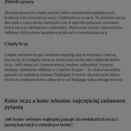
Złotobrązowy
Złotobrązowy to ciepły odcień, który wspaniale wygląda przy
średniej lub ciemnej karnacji i niebieskich oczach. To świetna opcja
dla osób z naturalnie ciemnymi lub średniobrązowymi włosami,
które chcą je delikatnie rozświetlić. Można też dodać ciemnozłote
refleksy, które stworzą piękny kontrast z ciemniejszą cerą.
Ciepły brąz
Ciepłe odcienie brązu świetnie współgrają ze średnią i ciemną
karnacją. Ich bogata tonacja doskonale podkreśla niebieski kolor
oczu. Jeśli masz już ciemne włosy, możesz odświeżyć fryzurę,
dodając delikatne refleksy w ciepłym brązie — to niskoinwazyjny
sposób na subtelną zmianę. Najlepiej trzymać się odcienia, który
różni się maksymalnie o dwa tony od Twojego naturalnego koloru.
Kolor oczu a kolor włosów: najczęściej zadawane
pytania
Jaki kolor włosów najlepiej pasuje do niebieskich oczu i
jasnej karnacji o chłodnym tonie?