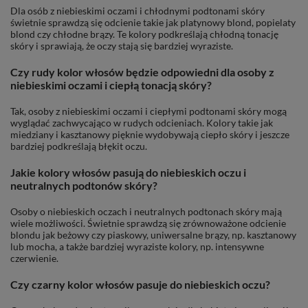
Dla osób z niebieskimi oczami i chłodnymi podtonami skóry
świetnie sprawdzą się odcienie takie jak platynowy blond, popielaty
blond czy chłodne brązy. Te kolory podkreślają chłodną tonację
skóry i sprawiają, że oczy stają się bardziej wyraziste.
Czy rudy kolor włosów będzie odpowiedni dla osoby z
niebieskimi oczami i ciepłą tonacją skóry?
Tak, osoby z niebieskimi oczami i ciepłymi podtonami skóry mogą
wyglądać zachwycająco w rudych odcieniach. Kolory takie jak
miedziany i kasztanowy pięknie wydobywają ciepło skóry i jeszcze
bardziej podkreślają błękit oczu.
Jakie kolory włosów pasują do niebieskich oczu i
neutralnych podtonów skóry?
Osoby o niebieskich oczach i neutralnych podtonach skóry mają
wiele możliwości. Świetnie sprawdzą się zrównoważone odcienie
blondu jak beżowy czy piaskowy, uniwersalne brązy, np. kasztanowy
lub mocha, a także bardziej wyraziste kolory, np. intensywne
czerwienie.
Czy czarny kolor włosów pasuje do niebieskich oczu?