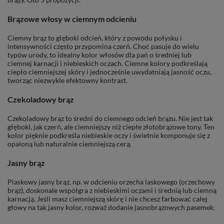
Brązowe włosy w ciemnym odcieniu
Ciemny brąz to głęboki odcień, który z powodu połysku i
intensywności często przypomina czerń. Choć pasuje do wielu
typów urody, to idealny kolor włosów dla pań o średniej lub
ciemnej karnacji i niebieskich oczach. Ciemne kolory podkreślają
ciepło ciemniejszej skóry i jednocześnie uwydatniają jasność oczu,
tworząc niezwykle efektowny kontrast.
Czekoladowy brąz
Czekoladowy brąz to średni do ciemnego odcień brązu. Nie jest tak
głęboki, jak czerń, ale ciemniejszy niż ciepłe złotobrązowe tony. Ten
kolor pięknie podkreśla niebieskie oczy i świetnie komponuje się z
opaloną lub naturalnie ciemniejszą cerą.
Jasny brąz
Piaskowy jasny brąz, np. w odcieniu orzecha laskowego (orzechowy
brąz), doskonale współgra z niebieskimi oczami i średnią lub ciemną
karnacją. Jeśli masz ciemniejszą skórę i nie chcesz farbować całej
głowy na tak jasny kolor, rozważ dodanie jasnobrązowych pasemek.