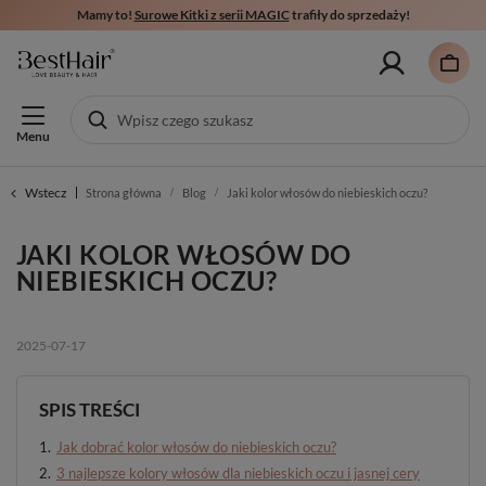
Mamy to!
Surowe Kitki z serii MAGIC
trafiły do sprzedaży!
Menu
Wstecz
Strona główna
Blog
Jaki kolor włosów do niebieskich oczu?
JAKI KOLOR WŁOSÓW DO
NIEBIESKICH OCZU?
2025-07-17
SPIS TREŚCI
Jak dobrać kolor włosów do niebieskich oczu?
3 najlepsze kolory włosów dla niebieskich oczu i jasnej cery