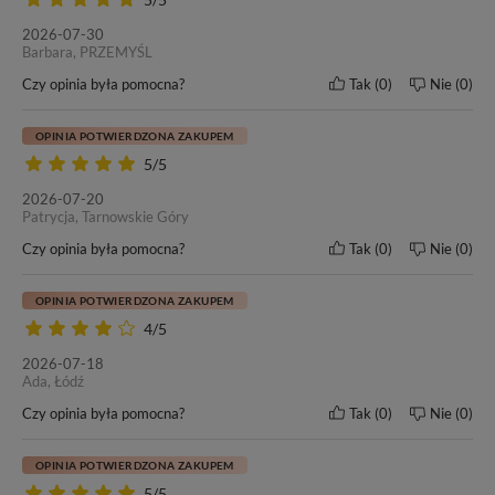
2026-07-30
Barbara, PRZEMYŚL
Czy opinia była pomocna?
Tak
0
Nie
0
OPINIA POTWIERDZONA ZAKUPEM
5/5
2026-07-20
Patrycja, Tarnowskie Góry
Czy opinia była pomocna?
Tak
0
Nie
0
OPINIA POTWIERDZONA ZAKUPEM
4/5
2026-07-18
Ada, Łódź
W tej ofercie kupujesz włosy o
długości 50cm
– oceń czy to
Czy opinia była pomocna?
Tak
0
Nie
0
odpowiednia długość dla Ciebie.
OPINIA POTWIERDZONA ZAKUPEM
5/5