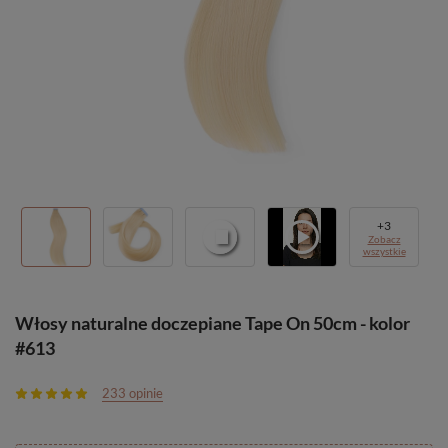
+
3
Zobacz
wszystkie
Włosy naturalne doczepiane Tape On 50cm - kolor
#613
233 opinie