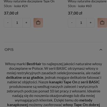
Włosy naturalne doczepiane Tape On
Włosy naturalne doczepiane
50cm - kolor #24
50cm - kolor #60
37,00 zł
37,00 zł
OPIS
Włosy marki
BestHair
to najlepszej jakości naturalne włosy
doczepiane w Polsce. W serii BASIC otrzymasz włosy o
mniej restrykcyjnych zasadach selekcjonowania, ale nadal
delikatne oraz gładkie
, jednak mogące delikatnie falować i
nabierać objętości. Nasze
kanapki Tape On z serii BASIC
produkowane są według naszych zaleceń i wytycznych
zebranych podczas ponad 10 lat pracy z włosami. Idealnie
nadają się do noszenia okazjonalnego lub dla mniej
wymagających klientek. Dzięki temu do
metody
kanapkowej
możemy zaoferować
włosy Tape On
dobrej