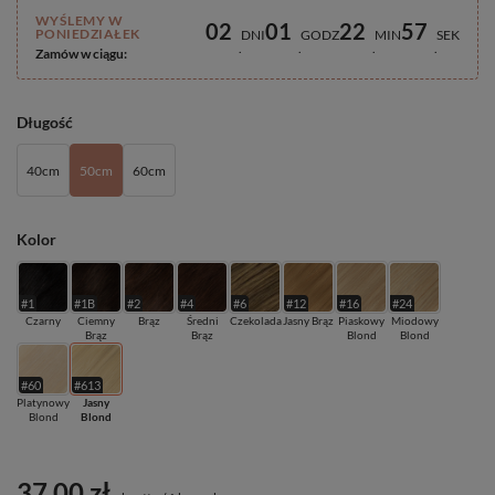
WYŚLEMY W
02
01
22
57
PONIEDZIAŁEK
DNI
GODZ
MIN
SEK
Zamów w ciągu:
Długość
40cm
50cm
60cm
Kolor
#1
#1B
#2
#4
#6
#12
#16
#24
Czarny
Ciemny
Brąz
Średni
Czekolada
Jasny Brąz
Piaskowy
Miodowy
Brąz
Brąz
Blond
Blond
#60
#613
Platynowy
Jasny
Blond
Blond
37,00 zł