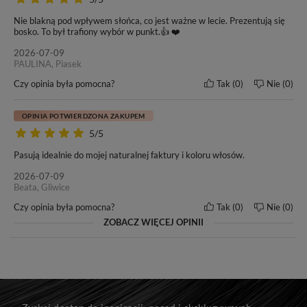
Nie blakną pod wpływem słońca, co jest ważne w lecie. Prezentują się
Naszym włosom zaufało wielu klientów oraz salonów
bosko. To był trafiony wybór w punkt.👍 ❤️
fryzjerskich w kraju i poza granicami Polski. Od wielu lat
2026-07-09
nasze motto pozostaje bez zmian -
„Nasze włosy, Twoja
PAULINA, Piasek
satysfakcja”
. Przekonaj się i Ty o doskonałej jakości włosów
marki BestHair.
Czy opinia była pomocna?
Tak
0
Nie
0
OPINIA POTWIERDZONA ZAKUPEM
5/5
Do każdego zakupu dołączamy ulotkę dotyczącą zasad
pielęgnacji i użytkowania włosów marki BestHair.
Pasują idealnie do mojej naturalnej faktury i koloru włosów.
2026-07-09
Beata, Gliwice
Czy opinia była pomocna?
Tak
0
Nie
0
ZOBACZ WIĘCEJ OPINII