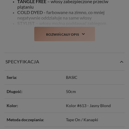
TANGLE FREE
– włosy zabezpieczone przeciw
plątaniu
COLD DYED -
farbowane na zimno, co mniej
negatywnie oddziałuje na same włosy
STYLIST
– włosy można poddawać zabiegom
stylistycznym takim jak: farbowanie, prostowanie,
kręcenie czy obcinanie
ROZWIŃ CAŁY OPIS
NO MATTING
– włosy delikatne w dotyku, bez
wyczucia matowości/szorstkości
NO SHINE
– włosy nie mają sztucznego połysku
SPECYFIKACJA
Seria:
BASIC
Długość:
50cm
Kolor:
Kolor #613 - Jasny Blond
Metoda doczepiania:
Tape On / Kanapki