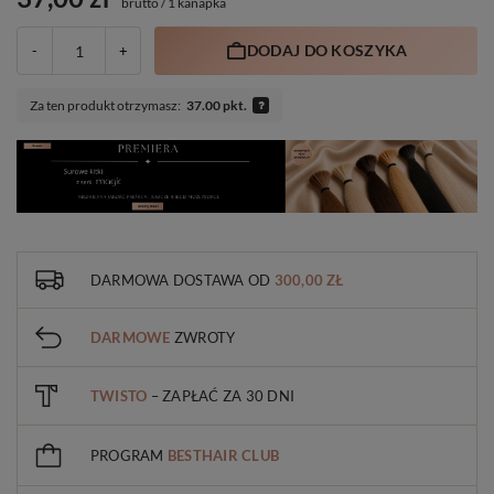
brutto
/
1 kanapka
DODAJ DO KOSZYKA
-
+
Za ten produkt otrzymasz:
37.00 pkt.
DARMOWA DOSTAWA
OD
300,00 ZŁ
DARMOWE
ZWROTY
TWISTO
– ZAPŁAĆ ZA 30 DNI
PROGRAM
BESTHAIR CLUB