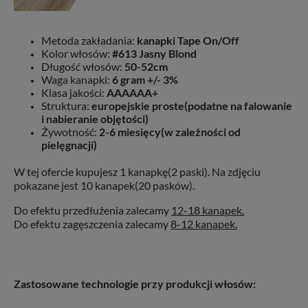
Metoda zakładania:
kanapki Tape On/Off
Kolor włosów:
#613 Jasny Blond
Długość włosów:
50-52cm
Waga kanapki:
6 gram +/- 3%
Klasa jakości:
AAAAAA+
Struktura:
europejskie proste(podatne na falowanie
i nabieranie objętości)
Żywotność:
2-6 miesięcy(w zależności od
pielęgnacji)
W tej ofercie kupujesz 1 kanapkę(2 paski). Na zdjęciu
pokazane jest 10 kanapek(20 pasków).
Do efektu przedłużenia zalecamy
12-18 kanapek.
Do efektu zagęszczenia zalecamy
8-12 kanapek.
Zastosowane technologie przy produkcji włosów: