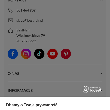
501 464 909
sklep@besthair.pl
BestHair
Więckowskiego 79
90-757
Łódź
O NAS
INFORMACJE
Dbamy o Twoją prywatność
MOJE KONTO