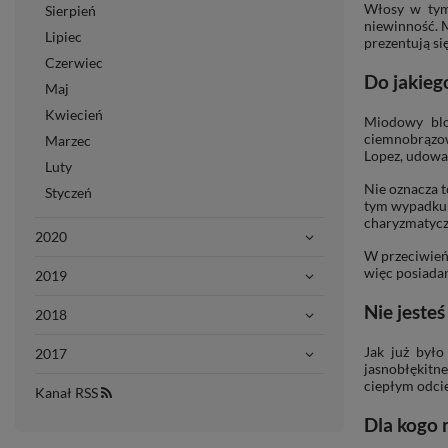
Włosy w tym 
Sierpień
niewinność. M
Lipiec
prezentują si
Czerwiec
Do jakieg
Maj
Kwiecień
Miodowy blon
ciemnobrązow
Marzec
Lopez, udowa
Luty
Nie oznacza t
Styczeń
tym wypadku o
charyzmatycz
2020
W przeciwień
więc posiadan
2019
Nie jeste
2018
Jak już był
2017
jasnobłękitne
ciepłym odcie
Kanał RSS
Dla kogo 