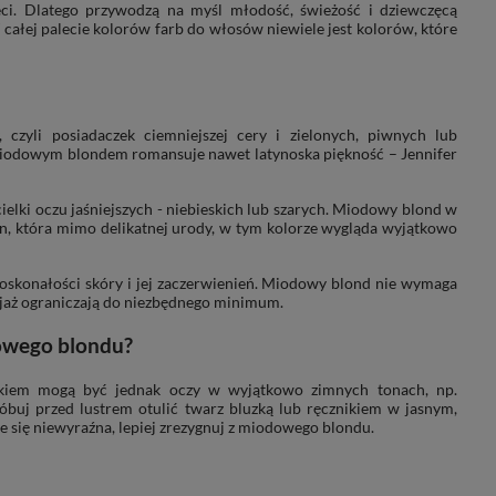
ci. Dlatego przywodzą na myśl młodość, świeżość i dziewczęcą
całej palecie kolorów farb do włosów niewiele jest kolorów, które
zyli posiadaczek ciemniejszej cery i zielonych, piwnych lub
miodowym blondem romansuje nawet latynoska piękność – Jennifer
elki oczu jaśniejszych - niebieskich lub szarych. Miodowy blond w
on, która mimo delikatnej urody, w tym kolorze wygląda wyjątkowo
oskonałości skóry i jej zaczerwienień. Miodowy blond nie wymaga
kijaż ograniczają do niezbędnego minimum.
dowego blondu?
kiem mogą być jednak oczy w wyjątkowo zimnych tonach, np.
próbuj przed lustrem otulić twarz bluzką lub ręcznikiem w jasnym,
e się niewyraźna, lepiej zrezygnuj z miodowego blondu.