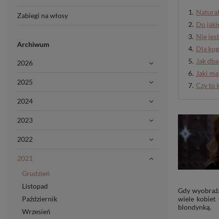
Natural
Zabiegi na włosy
Do jaki
Nie jes
Archiwum
Dla kog
Jak dba
2026
Jaki ma
2025
Czy to 
2024
2023
2022
2021
Grudzień
Listopad
Gdy wyobraża
Październik
wiele kobiet
blondynką.
Wrzesień