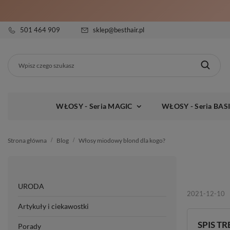
501 464 909
sklep@besthair.pl
WŁOSY - Seria MAGIC
WŁOSY - Seria BAS
Strona główna
Blog
Włosy miodowy blond dla kogo?
URODA
2021-12-10
Artykuły i ciekawostki
SPIS TR
Porady