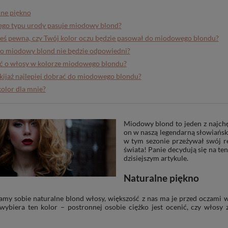
ne piękno
ego typu urody pasuje miodowy blond?
teś pewna, czy Twój kolor oczu będzie pasował do miodowego blondu?
o miodowy blond nie będzie odpowiedni?
ć o włosy w kolorze miodowego blondu?
kijaż najlepiej dobrać do miodowego blondu?
kolor dla mnie?
Miodowy blond to jeden z najchę
on w naszą legendarną słowiańsk
w tym sezonie przeżywał swój r
świata! Panie decydują się na t
dzisiejszym artykule.
Naturalne piękno
my sobie naturalne blond włosy, większość z nas ma je przed oczami 
 wybiera ten kolor – postronnej osobie ciężko jest ocenić, czy włosy 