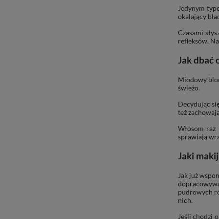
Jedynym type
okalający bla
Czasami słysz
refleksów. Na
Jak dbać 
Miodowy blond
świeżo.
Decydując si
też zachowają
Włosom raz n
sprawiają wra
Jaki maki
Jak już wspom
dopracowywan
pudrowych róż
nich.
Jeśli chodzi 