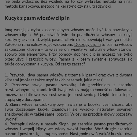
nie będą widoczne. Bez względu na to, czy wybrałaś metodą na ringi,
metodę kanapkową, metodę na keratynę czy na ultradźwięki.
Kucyk z pasm włosów clip in
Inną wersją kucyka z doczepianych włosów może być ten powstały z
włosów clip-in. W przeciwieństwie do przedłużenia włosów na ringi,
keratynę czy ultradźwięki, pasma clip-in nie zapewniają trwałego efektu.
Założone rano należy zdjąć wieczorem.
Doczepy clip in
to pasma włosów
zakończone klipsem - to właśnie on, wpięty w naturalne włosy stanowi
spoiwo obu elementów. Przy pomocy dopinek clip in możesz nie tylko
przedłużyć i zagęścić włosy. Pasma z klipsem świetnie sprawdzą się
także do wykonania kucyka. Od czego zacząć?
1. Przygotuj dwa pasma włosów z trzema klipsami oraz dwa z dwoma
klipsami (możesz także użyć takich pasemek, jakie masz)
2. Przeczesz swoje pasma szczotką lub grzebieniem z szeroko
rozstawionymi ząbkami. Jeśli Twoje włosy mają skłonność do falowania,
możesz dodatkowo wyprostować je prostownicą. Dzięki temu lepiej
stopią się z doczepami.
3. Zbierz włosy na czubku głowy i zwiąż je w kucyka. Jeśli chcesz, aby
Twój doczepiany kucyk, znajdował się wysoko, naturalny powinien
znajdować się w takiej samej pozycji. Włosy na przodzie głowy pozostaw
„wolne”.
4. Podtapiruj włosy u nasady. Sięgnij po szerokie pasmo przedłużanych
włosów i wepnij klipsy we włosy wokół kucyka. Weź drugie szerokie
pasmo i powtórz tę samą czynność. Następnie owiń wokół kucyka dwa