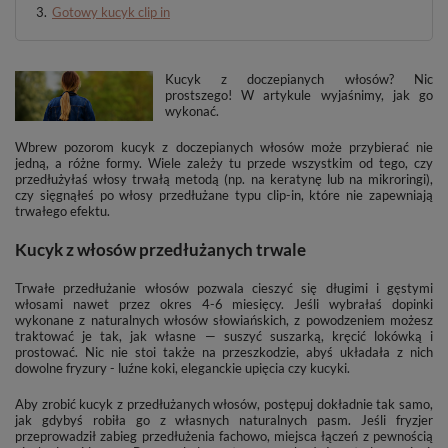
Gotowy kucyk clip in
Kucyk z doczepianych włosów? Nic
prostszego! W artykule wyjaśnimy, jak go
wykonać.
Wbrew pozorom kucyk z doczepianych włosów może przybierać nie
jedną, a różne formy. Wiele zależy tu przede wszystkim od tego, czy
przedłużyłaś włosy trwałą metodą (np. na keratynę lub na mikroringi),
czy sięgnąłeś po włosy przedłużane typu clip-in, które nie zapewniają
trwałego efektu.
Kucyk z włosów przedłużanych trwale
Trwałe przedłużanie włosów pozwala cieszyć się długimi i gęstymi
włosami nawet przez okres 4-6 miesięcy. Jeśli wybrałaś dopinki
wykonane z naturalnych włosów słowiańskich, z powodzeniem możesz
traktować je tak, jak własne — suszyć suszarką, kręcić lokówką i
prostować. Nic nie stoi także na przeszkodzie, abyś układała z nich
dowolne fryzury - luźne koki, eleganckie upięcia czy kucyki.
Aby zrobić kucyk z przedłużanych włosów, postępuj dokładnie tak samo,
jak gdybyś robiła go z własnych naturalnych pasm. Jeśli fryzjer
przeprowadził zabieg przedłużenia fachowo, miejsca łączeń z pewnością