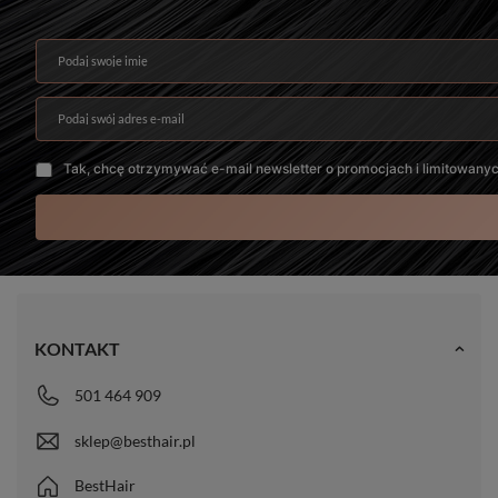
Podaj swoje imię
Podaj swój adres e-mail
Tak, chcę otrzymywać e-mail newsletter o promocjach i limitowany
KONTAKT
501 464 909
sklep@besthair.pl
BestHair