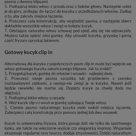
pasma z dwoma klipsami.
5. Podtapiruj lekko włosy z przodu oraz z boków głowy. Następnie unieś
je do góry, próbując do-łączyć do kucyka z przedłużanych włosów. Zadbaj
o to, aby zakryły miejsce łączenia.
6. Przeczesz całą konstrukcję, aby wygładzić pasma, a następnie zbierz
dokładnie wszystkie włosy i zwiąż w kolejny kucyk.
7. Odstające naturalny włosy schowaj pod spód, aby się nie odznaczały.
Możesz także opleść nimi gumkę. Aby utrwalić kucyka, grzywkę i górną
część fryzury spryskaj lakierem.
Gotowy kucyk clip in
Alternatywą dla kucyka z pojedynczych pasm clip in może być wpięcie we
włosy gotowego kucyka zakończonego klipsem. Jak to zrobić?
1. Przygotuj kucyk, gumkę do włosów i wsuwki - najlepiej dwie.
2. Przeczesz swoje pasma szczotką lub grzebieniem z szeroko
rozstawionymi ząbkami, a następ-nie zwiąż je w kucyka. Nawet jeśli
będzie niewielki, nie martw się. Dopięty kucyk za chwilę doda mu
objętości.
3. Podtapiruj lekko włosy u nasady.
4. Weź kucyk clip-n i wsuń w gumkę spinającą Twoje włosy.
5. Cienkie pasmo naturalnego kucyka owiń wokół miejsca łączenia.
Zabezpiecz całą konstrukcję przy pomocy jednej lub dwu wsuwek.
Kucyk to uniwersalna fryzura, która pasuje dziś nie tylko do sportowego
looku, ale także na wieczorne wyjście czy elegancką imprezę. Wspaniale
eksponuje regularne rysy twarzy, dodaje zmysłowości. Dzięki naturalnym