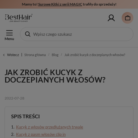
Mamy to!
Surowe Kitki z serii MAGIC
trafiły do sprzedaży!
Menu
Wstecz
Strona główna
Blog
Jak zrobić kucyk z doczepianych włosów?
JAK ZROBIĆ KUCYK Z
DOCZEPIANYCH WŁOSÓW?
2022-07-28
SPIS TREŚCI
Kucyk z włosów przedłużanych trwale
Kucyk z pasm włosów clip in