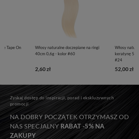
ane Tape On
Włosy naturalne doczepiane na ringi
Włosy natura
40cm 0,6g - kolor #60
keratynę 50cm
#24
2,60 zł
52,00 zł
Zyskaj dostęp do inspiracji, porad i ekskluzywnych
promocji
NA DOBRY POCZĄTEK OTRZYMASZ OD
NAS SPECJALNY
RABAT -5% NA
ZAKUPY