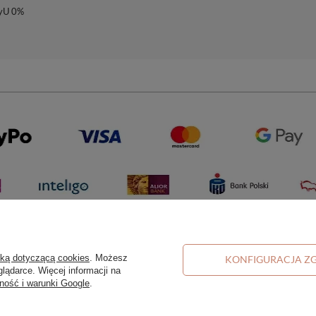
yU 0%
yką dotyczącą cookies
. Możesz
KONFIGURACJA Z
lądarce. Więcej informacji na
ność i warunki Google
.