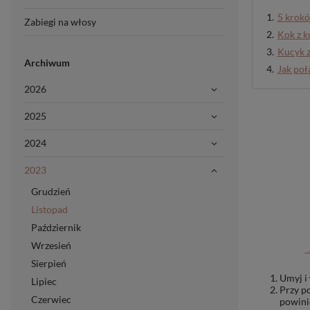
5 krokó
Zabiegi na włosy
Kok z 
Kucyk z
Archiwum
Jak poł
2026
2025
2024
2023
Grudzień
Listopad
Październik
Wrzesień
Sierpień
Umyj i
Lipiec
Przy po
Czerwiec
powinie