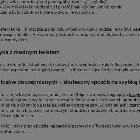
gnij związane włosy pod gumką, aby utworzyć „pętelkę”.
ki włosów lekko podtapiruj i przełóż nad kokiem, wokół gumki.
zenie było stabilne i trwałe przypnij je wsuwkami.
efekt koka – ślimaczka, po spięciu włosów w kucyk podziel je na dwa pas
użego ślimaka). Przy pomocy wsuwek zabezpiecz dodatkowo łączenie. Jeśl
 kosmetykiem.
cyka z modnym twistem
ć fryzurę do aktualnych trendów, może wypuścić z koka kilka pasem, któ
olecana paniom o okrągłej twarzy – luźno otaczające buzię kosmyki pozwo
łosów doczepnianych – skuteczny sposób na szybką 
aturalne włosy mają co najmniej 15 cm długości, możesz sięgnąć po
kucyk
a swojej głowie wymarzone uczesanie. W zależności od swoich upodobań 
amion) lub 60 cm (do pasa). Kucyki są dostępne aż w 16 odcieniach: 
m, ciemnym blondzie, karmelowym blondzie, miodowym blondzie, złotym b
różnych kolorach.
ości, który z nich będzie najbardziej pasował do Twojego koloru włosó
elefonicznie.