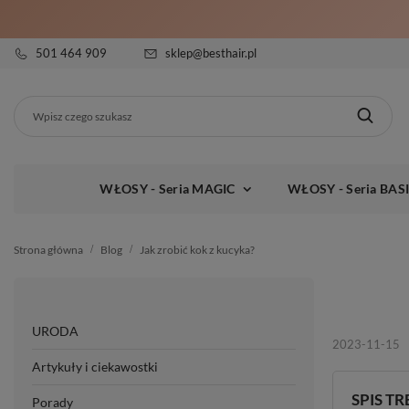
501 464 909
sklep@besthair.pl
WŁOSY - Seria MAGIC
WŁOSY - Seria BAS
Strona główna
Blog
Jak zrobić kok z kucyka?
URODA
2023-11-15
Artykuły i ciekawostki
SPIS TR
Porady