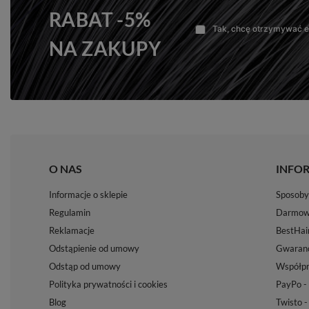
RABAT -5%
Tak, chcę otrzymywać e-
NA ZAKUPY
O NAS
INFO
Informacje o sklepie
Sposoby 
Regulamin
Darmow
Reklamacje
BestHai
Odstąpienie od umowy
Gwaranc
Odstąp od umowy
Współpr
Polityka prywatności i cookies
PayPo - 
Blog
Twisto -