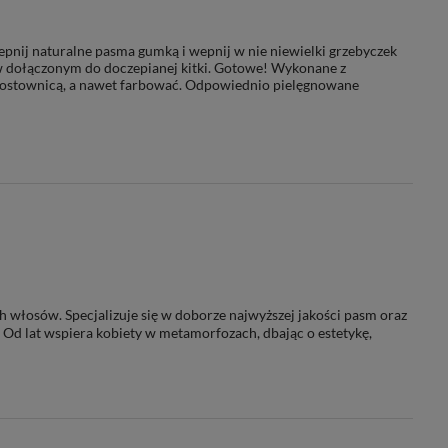
epnij naturalne pasma gumką i wepnij w nie niewielki grzebyczek
 dołączonym do doczepianej kitki. Gotowe! Wykonane z
rostownicą, a nawet farbować. Odpowiednio pielęgnowane
h włosów. Specjalizuje się w doborze najwyższej jakości pasm oraz
 Od lat wspiera kobiety w metamorfozach, dbając o estetykę,