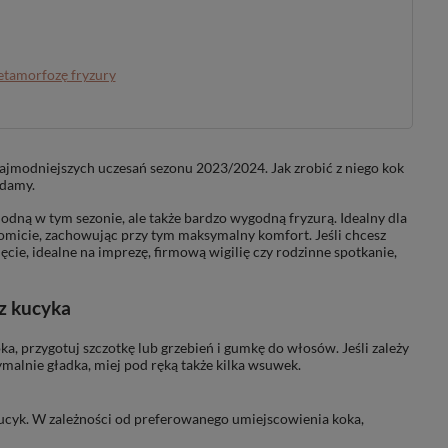
etamorfozę fryzury
najmodniejszych uczesań sezonu 2023/2024. Jak zrobić z niego kok
adamy.
odną w tym sezonie, ale także bardzo wygodną fryzurą. Idealny dla
komicie, zachowując przy tym maksymalny komfort. Jeśli chcesz
cie, idealne na imprezę, firmową wigilię czy rodzinne spotkanie,
 z kucyka
a, przygotuj szczotkę lub grzebień i gumkę do włosów. Jeśli zależy
ymalnie gładka, miej pod ręką także kilka wsuwek.
 kucyk. W zależności od preferowanego umiejscowienia koka,