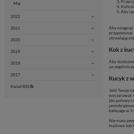
Przecią
Maj
Końców
Aby łąc
2022
Aby osiągnąć 
2021
przypominać d
utrwalającym
2020
Kok z ku
2019
Aby dostosowa
2018
szczególnie p
2017
Kucyk z w
Kanał RSS
Jeśli Twoje n
wyczarować n
(do połowy r
jasnobrązowy
baleyage w 3 
Nie masz pewn
mailowo lub t