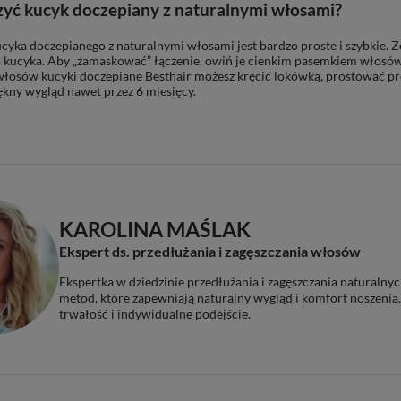
zyć kucyk doczepiany z naturalnymi włosami?
cyka doczepianego z naturalnymi włosami jest bardzo proste i szybkie. Z
 kucyka. Aby „zamaskować” łączenie, owiń je cienkim pasemkiem włosów
włosów kucyki doczepiane Besthair możesz kręcić lokówką, prostować p
kny wygląd nawet przez 6 miesięcy.
KAROLINA MAŚLAK
Ekspert ds. przedłużania i zagęszczania włosów
Ekspertka w dziedzinie przedłużania i zagęszczania naturalnyc
metod, które zapewniają naturalny wygląd i komfort noszenia.
trwałość i indywidualne podejście.