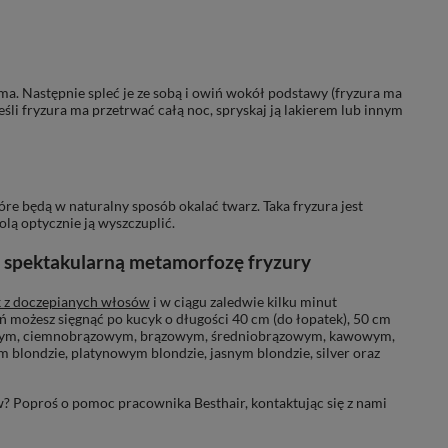
ma. Następnie spleć je ze sobą i owiń wokół podstawy (fryzura ma
i fryzura ma przetrwać całą noc, spryskaj ją lakierem lub innym
re będą w naturalny sposób okalać twarz. Taka fryzura jest
lą optycznie ją wyszczuplić.
i spektakularną metamorfozę fryzury
 z doczepianych włosów
i w ciągu zaledwie kilku minut
możesz sięgnąć po kucyk o długości 40 cm (do łopatek), 50 cm
czarnym, ciemnobrązowym, brązowym, średniobrązowym, kawowym,
londzie, platynowym blondzie, jasnym blondzie, silver oraz
w? Poproś o pomoc pracownika Besthair, kontaktując się z nami