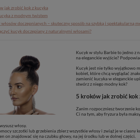
w jak zrobić kok z kucyka
kucyka z modnym twistem
 włosów doczepnianych – skuteczny sposób na szybką i spektakularną m
ączyć kucyk doczepiany z naturalnymi włosami?
Kucyk w stylu Barbie to jedno z 
na eleganckie wyjście? Podpowi
Kucyk jest nie tylko wyjątkowo m
kobiet, które chcą wyglądać zna
zamienić kucyka w eleganckie upię
stwórz z niego modny kok?
5 kroków jak zrobić kok
Zanim rozpoczniesz tworzenie kok
Ci na tym, aby fryzura była maks
 wysusz włosy.
mocy szczotki lub grzebienia zbierz wszystkie włosy i zwiąż je w ciasny
n on znajdować się na czubku głowy, na jej środku lub w dolnej części.