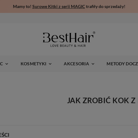
Mamy to!
Surowe Kitki z serii MAGIC
trafiły do sprzedaży!
IC
KOSMETYKI
AKCESORIA
METODY DOCZ
JAK ZROBIĆ KOK Z
EŚCI