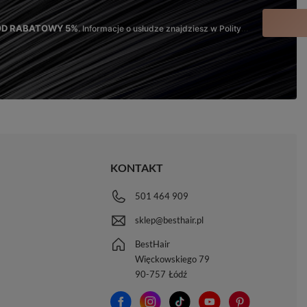
KOD RABATOWY 5%
. Informacje o usłudze znajdziesz w Polityce Prywatności oraz Regulaminie.
KONTAKT
501 464 909
sklep@besthair.pl
BestHair
Więckowskiego 79
90-757
Łódź