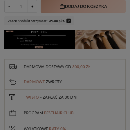
DODAJ DO KOSZYKA
-
+
Za ten produkt otrzymasz:
39.00 pkt.
DARMOWA DOSTAWA
OD
300,00 ZŁ
DARMOWE
ZWROTY
TWISTO
– ZAPŁAĆ ZA 30 DNI
PROGRAM
BESTHAIR CLUB
WYJĄTKOWE
RATY 0%