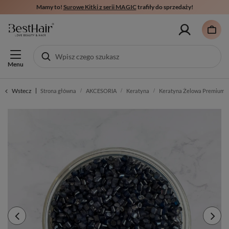
Mamy to!
Surowe Kitki z serii MAGIC
trafiły do sprzedaży!
Menu
Wstecz
Strona główna
AKCESORIA
Keratyna
Keratyna Żelowa Premium - 