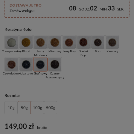
DOSTAWA JUTRO
08
02
32
GODZ
MIN
SEK
Zamów w ciągu:
Keratyna Kolor
Transparentny
Blond
Jasny
Miodowy
Jasny Brąz
Średni
Brąz
Kawowy
Miodowy
Brąz
Czekoladowy
Kobaltowy
Grafitowy
Czarny
Przezroczysty
Rozmiar
10g
50g
100g
500g
149,00 zł
brutto