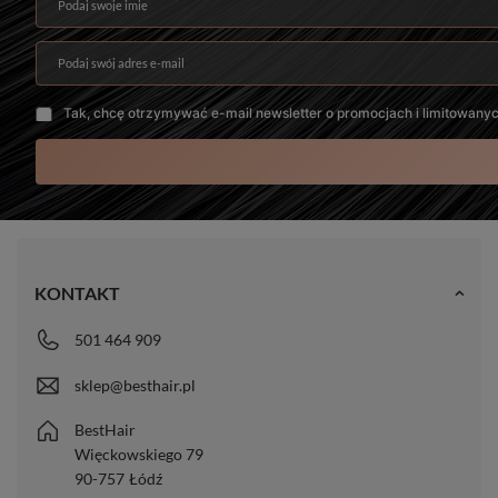
Podaj swoje imię
Podaj swój adres e-mail
Tak, chcę otrzymywać e-mail newsletter o promocjach i limitowany
KONTAKT
501 464 909
sklep@besthair.pl
BestHair
Więckowskiego 79
90-757
Łódź