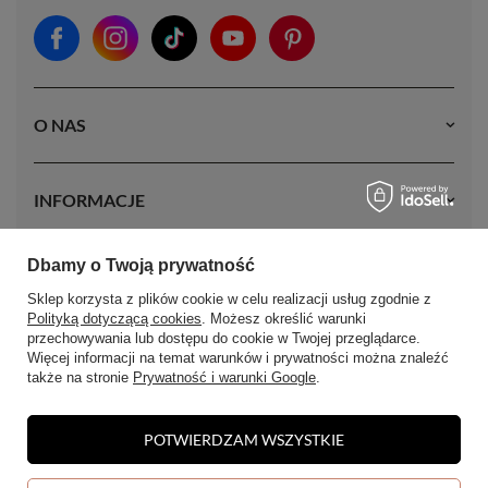
O NAS
INFORMACJE
Dbamy o Twoją prywatność
MOJE KONTO
Sklep korzysta z plików cookie w celu realizacji usług zgodnie z
Polityką dotyczącą cookies
. Możesz określić warunki
przechowywania lub dostępu do cookie w Twojej przeglądarce.
Więcej informacji na temat warunków i prywatności można znaleźć
także na stronie
Prywatność i warunki Google
.
POTWIERDZAM WSZYSTKIE
W sklepie prezentujemy ceny brutto (z VAT).