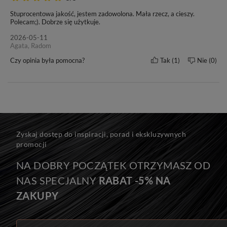
Stuprocentowa jakość, jestem zadowolona. Mała rzecz, a cieszy.
Polecam;). Dobrze się użytkuje.
2026-05-11
Agata, Radom
Czy opinia była pomocna?
Tak
1
Nie
0
Zyskaj dostęp do inspiracji, porad i ekskluzywnych
promocji
NA DOBRY POCZĄTEK OTRZYMASZ OD
NAS SPECJALNY
RABAT -5% NA
ZAKUPY