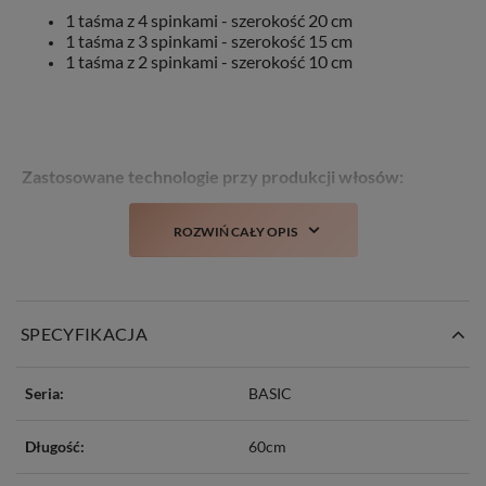
1 taśma z 4 spinkami - szerokość 20 cm
1 taśma z 3 spinkami - szerokość 15 cm
1 taśma z 2 spinkami - szerokość 10 cm
Zastosowane technologie przy produkcji włosów:
TANGLE FREE
– włosy zabezpieczone przeciw
ROZWIŃ CAŁY OPIS
plątaniu
COLD DYED -
farbowane na zimno, co mniej
negatywnie oddziałuje na same włosy
STYLIST
– włosy można poddawać zabiegom
stylistycznym takim jak: farbowanie, prostowanie,
SPECYFIKACJA
kręcenie czy obcinanie
NO MATTING
– włosy delikatne w dotyku, bez
wyczucia matowości/szorstkości
Seria:
BASIC
NO SHINE
– włosy nie mają sztucznego połysku
Długość:
60cm