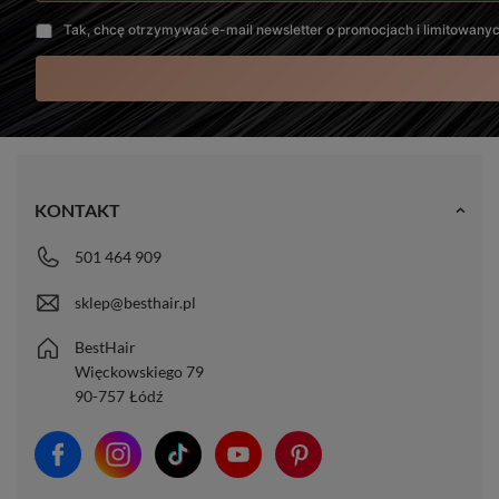
Tak, chcę otrzymywać e-mail newsletter o promocjach i limitowany
KONTAKT
501 464 909
sklep@besthair.pl
BestHair
Więckowskiego 79
90-757
Łódź