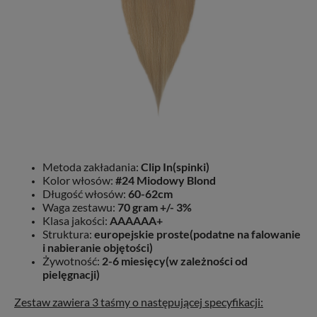
Metoda zakładania:
Clip In(spinki)
Kolor włosów:
#24 Miodowy Blond
Długość włosów:
60-62cm
Waga zestawu:
70 gram +/- 3%
Klasa jakości:
AAAAAA+
Struktura:
europejskie proste(podatne na falowanie
i nabieranie objętości)
Żywotność:
2-6 miesięcy(w zależności od
pielęgnacji)
Zestaw zawiera 3 taśmy o następującej specyfikacji: