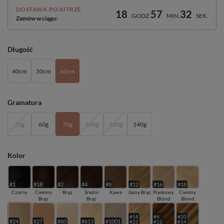
DOSTAWA POJUTRZE
18
57
31
GODZ
MIN
SEK
Zamów w ciągu:
Długość
40cm
50cm
60cm
Gramatura
35g
60g
70g
100g
120g
140g
Kolor
#1
#1B
#2
#4
#8
#12
#16
#18
Czarny
Ciemny
Brąz
Średni
Kawa
Jasny Brąz
Piaskowy
Ciemny
Brąz
Brąz
Blond
Blond
#18
#4
#20
#24
#27
#60
#613
#1001
#22
#12
#14