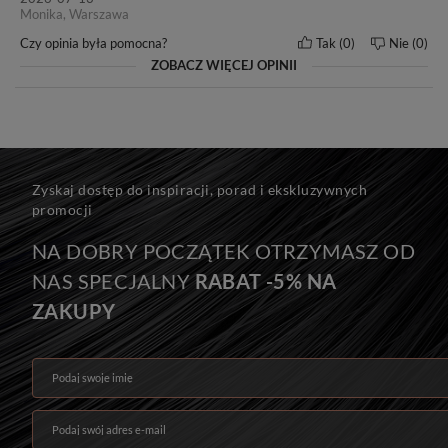
Monika, Warszawa
Czy opinia była pomocna?
Tak
0
Nie
0
ZOBACZ WIĘCEJ OPINII
Zyskaj dostęp do inspiracji, porad i ekskluzywnych
promocji
NA DOBRY POCZĄTEK OTRZYMASZ OD
NAS SPECJALNY
RABAT -5% NA
ZAKUPY
Podaj swoje imię
Podaj swój adres e-mail