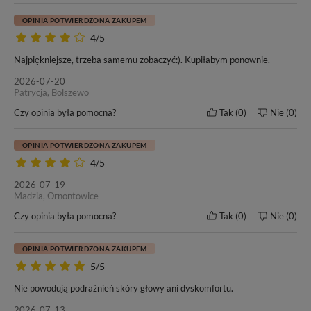
OPINIA POTWIERDZONA ZAKUPEM
4/5
Najpiękniejsze, trzeba samemu zobaczyć:). Kupiłabym ponownie.
W tej ofercie kupujesz włosy o
długości 60cm
– oceń czy to
2026-07-20
odpowiednia długość dla Ciebie.
Patrycja, Bolszewo
Czy opinia była pomocna?
Tak
0
Nie
0
OPINIA POTWIERDZONA ZAKUPEM
4/5
Naszym włosom zaufało wielu klientów oraz salonów
fryzjerskich w kraju i poza granicami Polski. Od wielu lat
2026-07-19
nasze motto pozostaje bez zmian -
„Nasze włosy, Twoja
Madzia, Ornontowice
satysfakcja”
. Przekonaj się i Ty o doskonałej jakości włosów
Czy opinia była pomocna?
Tak
0
Nie
0
marki BestHair.
OPINIA POTWIERDZONA ZAKUPEM
5/5
Do każdego zakupu dołączamy ulotkę dotyczącą zasad
Nie powodują podrażnień skóry głowy ani dyskomfortu.
pielęgnacji i użytkowania włosów marki BestHair.
2026-07-13