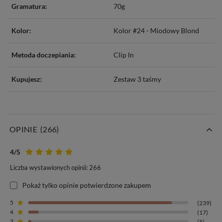
Gramatura:
70g
Kolor:
Kolor #24 - Miodowy Blond
Metoda doczepiania:
Clip In
Kupujesz:
Zestaw 3 taśmy
OPINIE
(266)
4
/5
Liczba wystawionych opinii: 266
Pokaż tylko opinie potwierdzone zakupem
5
(239)
4
(17)
3
(5)