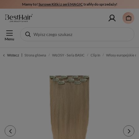
Mamy to!
Surowe Kitki z serii MAGIC
trafiły do sprzedaży!
Menu
Wstecz
Strona główna
WŁOSY - Seria BASIC
Clip In
Włosy europejskie 60