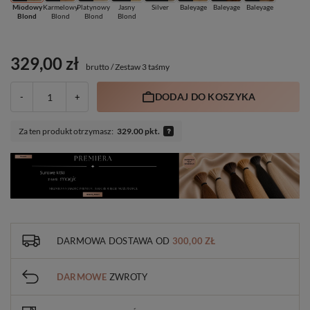
Miodowy
Karmelowy
Platynowy
Jasny
Silver
Baleyage
Baleyage
Baleyage
Blond
Blond
Blond
Blond
329,00 zł
brutto
/
Zestaw 3 taśmy
DODAJ DO KOSZYKA
-
+
Za ten produkt otrzymasz:
329.00 pkt.
DARMOWA DOSTAWA
OD
300,00 ZŁ
DARMOWE
ZWROTY