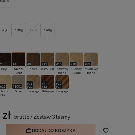
60cm
70g
100g
120g
140g
#2
#4
#8
#12
#16
#18
#24
Brąz
Średni
Kawa
Jasny Brąz
Piaskowy
Ciemny
Miodowy
Brąz
Blond
Blond
Blond
#18
#4
#20
#613
#1001
#22
#12
#14
Jasny
Silver
Baleyage
Baleyage
Baleyage
Blond
 zł
brutto
/
Zestaw 3 taśmy
DODAJ DO KOSZYKA