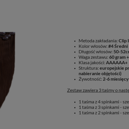
Metoda zakładania:
Clip 
Kolor włosów:
#4 Średni
Długość włosów:
50-52c
Waga zestawu:
60 gram +
Klasa jakości:
AAAAAA+
Struktura:
europejskie pr
nabieranie objętości)
Żywotność:
2-6 miesięcy
Zestaw zawiera 3 taśmy o następ
1 taśma z 4 spinkami - sz
1 taśma z 3 spinkami - sz
1 taśma z 2 spinkami - sz