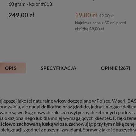
60 gram - kolor #613
249,00 zł
19,00 zł
49,00 zł
Najniższa cena z 30 dni przed
obniżką
59,00 zł
OPIS
SPECYFIKACJA
OPINIE
(267)
ajlepszej jakości naturalne włosy doczepiane w Polsce. W serii BA
onowania, ale nadal
delikatne oraz gładkie
, jednak mogące delikat
ane są według naszych zaleceń i wytycznych zebranych podczas p
enia okazjonalnego lub dla mniej wymagających klientek. Dzięki 
ęściowo zachowaną łuską włosa
, zachowując przy tym niską cenę.
pielęgnacji zgodnej z naszymi zasadami. Sprawdź jakość naszych wł