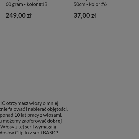
60 gram - kolor #1B
50cm - kolor #6
249,00 zł
37,00 zł
SIC otrzymasz włosy o mniej
nie falować i nabierać objętości.
onad 10 lat pracy z włosami.
temu możemy zaoferować
dobrej
 Włosy z tej serii wymagają
osów Clip In z serii BASIC!