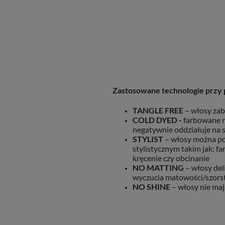
Zastosowane technologie przy 
TANGLE FREE
– włosy zab
COLD DYED -
farbowane n
negatywnie oddziałuje na
STYLIST
– włosy można p
stylistycznym takim jak: f
kręcenie czy obcinanie
NO MATTING
– włosy del
wyczucia matowości/szors
NO SHINE
– włosy nie maj