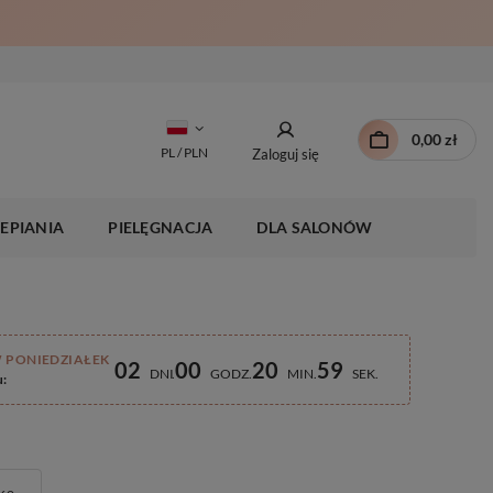
0,00 zł
PL / PLN
Zaloguj się
EPIANIA
PIELĘGNACJA
DLA SALONÓW
 PONIEDZIAŁEK
02
00
20
58
DNI
GODZ
MIN
SEK
u: