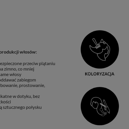
produkcji włosów:
ezpieczone przeciw plątaniu
a zimno, co mniej
 same włosy
oddawać zabiegom
arbowanie, prostowanie,
ikatne w dotyku, bez
tkości
ą sztucznego połysku