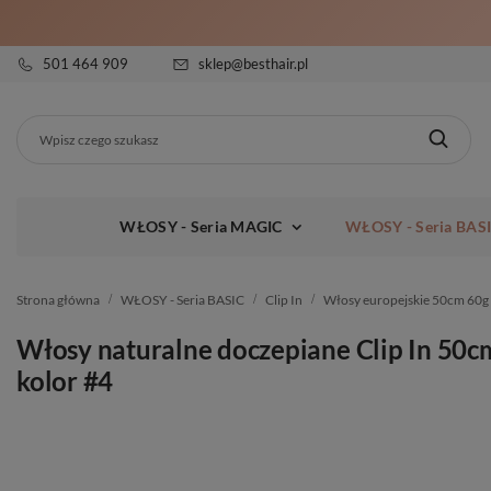
501 464 909
sklep@besthair.pl
WŁOSY - Seria MAGIC
WŁOSY - Seria BAS
Strona główna
WŁOSY - Seria BASIC
Clip In
Włosy europejskie 50cm 60g
Włosy naturalne doczepiane Clip In 50c
kolor #4