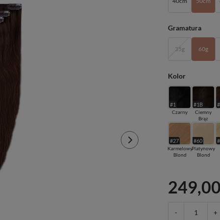
40cm
50cm
Gramatura
35g
60g
Kolor
#1
#1B
Czarny
Ciemny
Brąz
#27
#60
Karmelowy
Platynowy
Blond
Blond
249,00
-
+