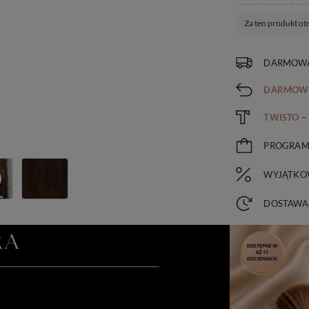
Za ten produkt ot
DARMOWA
DARMOW
TWISTO
–
PROGRA
WYJĄTKO
DOSTAWA