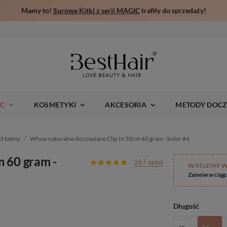
Mamy to!
Surowe Kitki z serii MAGIC
trafiły do sprzedaży!
IC
KOSMETYKI
AKCESORIA
METODY DOCZ
 3 taśmy
Włosy naturalne doczepiane Clip In 50cm 60 gram - kolor #4
m 60 gram -
267 opinii
WYŚLEMY W
Zamów w ciąg
Długość