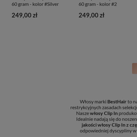
60 gram - kolor #Silver
60 gram - kolor #2
249,00 zł
249,00 zł
Włosy marki
BestHair
to n
restrykcyjnych zasadach selekcj
Nasze
włosy Clip In
produkow
Idealnie nadają się do nosz
jakości
włosy Clip In
z cz
odpowiedniej dyscypliny w 