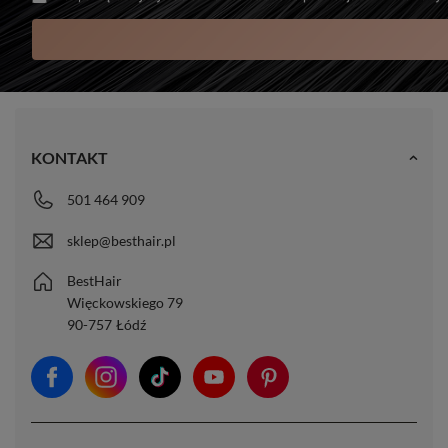
KONTAKT
501 464 909
sklep@besthair.pl
BestHair
Więckowskiego 79
90-757
Łódź