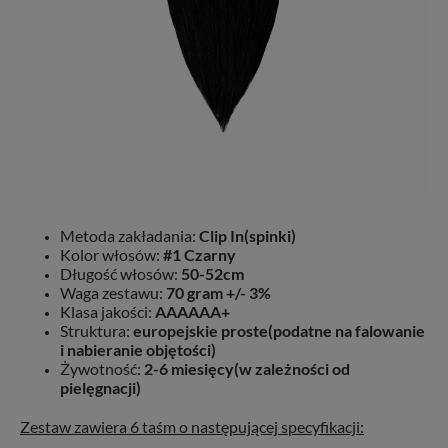
Metoda zakładania:
Clip In(spinki)
Kolor włosów:
#1 Czarny
Długość włosów:
50-52cm
Waga zestawu:
70 gram +/- 3%
Klasa jakości:
AAAAAA+
Struktura:
europejskie proste(podatne na falowanie
i nabieranie objętości)
Żywotność:
2-6 miesięcy(w zależności od
pielęgnacji)
Zestaw zawiera 6 taśm o następującej specyfikacji: