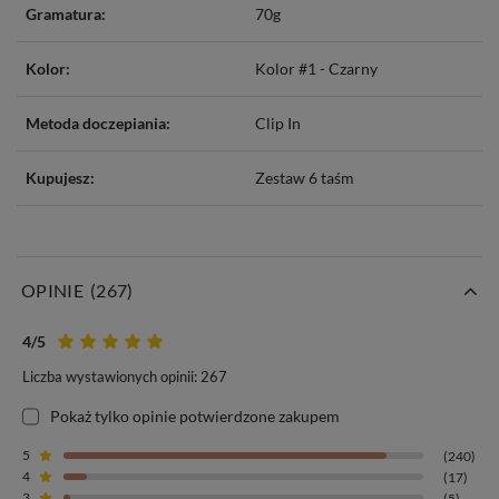
Gramatura:
70g
Kolor:
Kolor #1 - Czarny
Metoda doczepiania:
Clip In
Kupujesz:
Zestaw 6 taśm
OPINIE
(267)
4
/5
Liczba wystawionych opinii: 267
Pokaż tylko opinie potwierdzone zakupem
5
(240)
4
(17)
3
(5)