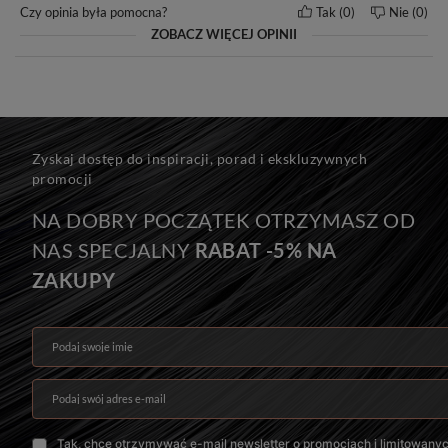
Czy opinia była pomocna?
Tak
0
Nie
0
ZOBACZ WIĘCEJ OPINII
Zyskaj dostęp do inspiracji, porad i ekskluzywnych
promocji
NA DOBRY POCZĄTEK OTRZYMASZ OD
NAS SPECJALNY
RABAT -5% NA
ZAKUPY
Podaj swoje imię
Podaj swój adres e-mail
Tak, chcę otrzymywać e-mail newsletter o promocjach i limitowany