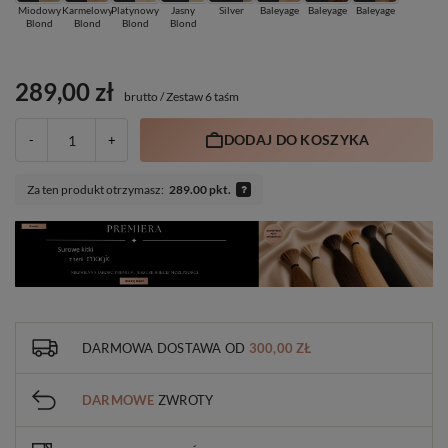
Miodowy
Karmelowy
Platynowy
Jasny
Silver
Baleyage
Baleyage
Baleyage
Blond
Blond
Blond
Blond
289,00 zł
brutto
/
Zestaw 6 taśm
DODAJ DO KOSZYKA
-
+
Za ten produkt otrzymasz:
289.00 pkt.
DARMOWA DOSTAWA
OD
300,00 ZŁ
DARMOWE
ZWROTY