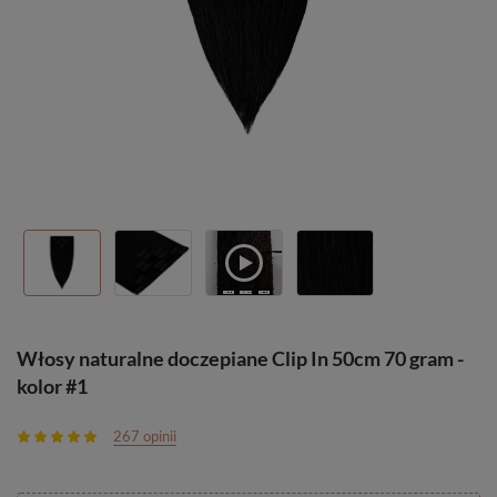
Włosy naturalne doczepiane Clip In 50cm 70 gram -
kolor #1
267 opinii