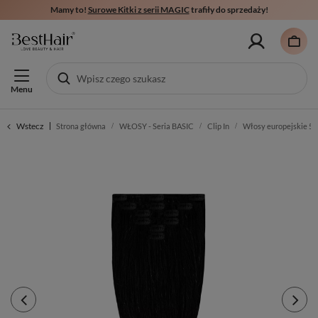
Mamy to!
Surowe Kitki z serii MAGIC
trafiły do sprzedaży!
Menu
Wstecz
Strona główna
WŁOSY - Seria BASIC
Clip In
Włosy europejskie 5