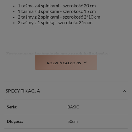
1 taśma z 4 spinkami - szerokość 20 cm
1 taśma z 3 spinkami - szerokość 15 cm
2 taśmy z 2 spinkami - szerokość 2*10 cm
2 taśmy z 1 spinką - szerokość 2*5 cm
Zastosowane technologie przy produkcji włosów:
ROZWIŃ CAŁY OPIS
TANGLE FREE
– włosy zabezpieczone przeciw
plątaniu
COLD DYED -
farbowane na zimno, co mniej
negatywnie oddziałuje na same włosy
STYLIST
– włosy można poddawać zabiegom
SPECYFIKACJA
stylistycznym takim jak: farbowanie, prostowanie,
kręcenie czy obcinanie
NO MATTING
– włosy delikatne w dotyku, bez
Seria:
BASIC
wyczucia matowości/szorstkości
NO SHINE
– włosy nie mają sztucznego połysku
Długość:
50cm