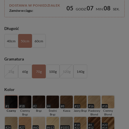
DOSTAWA W PONIEDZIAŁEK
05
07
08
GODZ
MIN
SEK
Zamów w ciągu:
Długość
40cm
50cm
60cm
Gramatura
35g
60g
70g
100g
120g
140g
Kolor
#1
#1B
#2
#4
#8
#12
#16
#18
Czarny
Ciemny
Brąz
Średni
Kawa
Jasny Brąz
Piaskowy
Ciemny
Brąz
Brąz
Blond
Blond
#18
#4
#20
#24
#27
#60
#613
#1001
#22
#12
#14