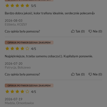
5/5
Bardzo dobra jakość, kolor trafiony idealnie, serdecznie polecam👍
2026-08-03
Elżbieta, KOZŁY
W tej ofercie kupujesz włosy o
długości 50cm
– oceń czy to
Czy opinia była pomocna?
Tak
0
Nie
0
odpowiednia długość dla Ciebie.
OPINIA POTWIERDZONA ZAKUPEM
4/5
Najpiękniejsze, trzeba samemu zobaczyć:). Kupiłabym ponownie.
Naszym włosom zaufało wielu klientów oraz salonów
2026-07-20
fryzjerskich w kraju i poza granicami Polski. Od wielu lat
Patrycja, Bolszewo
nasze motto pozostaje bez zmian -
„Nasze włosy, Twoja
Czy opinia była pomocna?
Tak
0
Nie
0
satysfakcja”
. Przekonaj się i Ty o doskonałej jakości włosów
marki BestHair.
OPINIA POTWIERDZONA ZAKUPEM
4/5
2026-07-19
Do każdego zakupu dołączamy ulotkę dotyczącą zasad
Madzia, Ornontowice
pielęgnacji i użytkowania włosów marki BestHair.