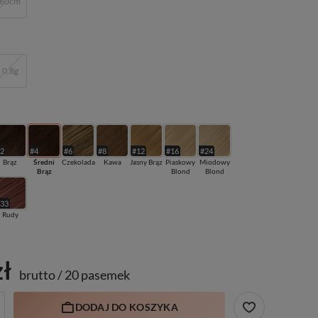
60cm
0,8g
#2
#4
#6
#8
#12
#16
#24
Brąz
Średni
Czekolada
Kawa
Jasny Brąz
Piaskowy
Miodowy
Brąz
Blond
Blond
#33
Rudy
zł
brutto
/
20 pasemek
DODAJ DO KOSZYKA