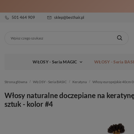
501 464 909
sklep@besthair.pl
WŁOSY - Seria MAGIC
WŁOSY - Seria BAS
Strona główna
WŁOSY - Seria BASIC
Keratyna
Włosy europejskie 40cm 0
Włosy naturalne doczepiane na keratynę
sztuk - kolor #4