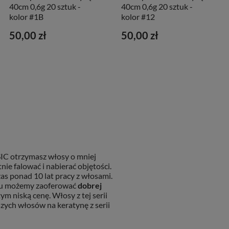
40cm 0,6g 20 sztuk -
40cm 0,6g 20 sztuk -
kolor #1B
kolor #12
50,00 zł
50,00 zł
SIC otrzymasz włosy o mniej
nie falować i nabierać objętości.
s ponad 10 lat pracy z włosami.
temu możemy zaoferować
dobrej
ym niską cenę. Włosy z tej serii
zych włosów na keratynę z serii