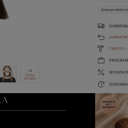
Za ten produkt ot
DARMOWA
DARMOW
TWISTO
–
PROGRA
+
2
WYJĄTKO
Zobacz
wszystkie
DOSTAWA