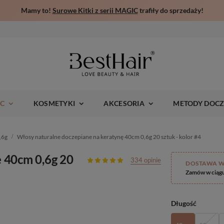
Mamy to!
Surowe Kitki z serii MAGIC
trafiły do sprzedaży!
IC
KOSMETYKI
AKCESORIA
METODY DOCZ
,6g
Włosy naturalne doczepiane na keratynę 40cm 0,6g 20 sztuk - kolor #4
 40cm 0,6g 20
334 opinie
DOSTAWA W
Zamów w ciąg
Długość