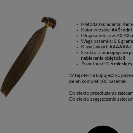
Metoda zakładania:
Kera
Kolor włosów:
#4 Średni
Długość włosów:
40-42c
Waga pasemka:
0,6 gram
Klasa jakości:
AAAAAA+
Struktura:
europejskie pr
nabieranie objętości)
Żywotność:
2-6 miesięcy
W tej ofercie kupujesz 20 pase
pełen komplet 100 pasemek.
Do efektu przedłużenia zaleca
Do efektu zagęszczenia zaleca