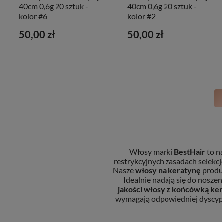
40cm 0,6g 20 sztuk -
40cm 0,6g 20 sztuk -
kolor #6
kolor #2
50,00 zł
50,00 zł
Włosy marki
BestHair
to n
restrykcyjnych zasadach selekcj
Nasze
włosy na keratynę
produ
Idealnie nadają się do nosz
jakości włosy z końcówką k
wymagają odpowiedniej dyscypli