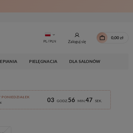
0,00 zł
PL / PLN
Zaloguj się
EPIANIA
PIELĘGNACJA
DLA SALONÓW
 PONIEDZIAŁEK
03
56
46
GODZ
MIN
SEK
u: