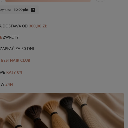
rzymasz:
50.00 pkt.
 DOSTAWA
OD
300,00 ZŁ
E
ZWROTY
 ZAPŁAĆ ZA 30 DNI
M
BESTHAIR CLUB
WE
RATY 0%
 W
24H