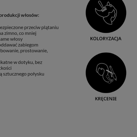
produkcji włosów:
ezpieczone przeciw plątaniu
a zimno, co mniej
 same włosy
oddawać zabiegom
arbowanie, prostowanie,
ikatne w dotyku, bez
tkości
ą sztucznego połysku