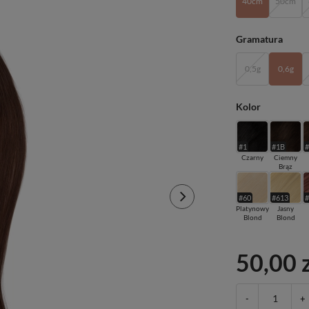
40cm
50cm
Gramatura
0,5g
0,6g
Kolor
#1
#1B
Czarny
Ciemny
Brąz
#60
#613
Platynowy
Jasny
Blond
Blond
50,00 
-
+