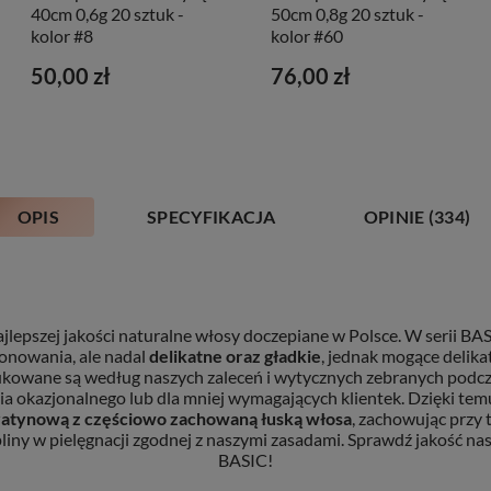
40cm 0,6g 20 sztuk -
50cm 0,8g 20 sztuk -
kolor #8
kolor #60
50,00 zł
76,00 zł
OPIS
SPECYFIKACJA
OPINIE
(334)
ajlepszej jakości naturalne włosy doczepiane w Polsce. W serii BA
onowania, ale nadal
delikatne oraz gładkie
, jednak mogące delikat
kowane są według naszych zaleceń i wytycznych zebranych podcza
enia okazjonalnego lub dla mniej wymagających klientek. Dzięki 
eratynową
z częściowo zachowaną łuską włosa
, zachowując przy t
ny w pielęgnacji zgodnej z naszymi zasadami. Sprawdź jakość nas
BASIC!