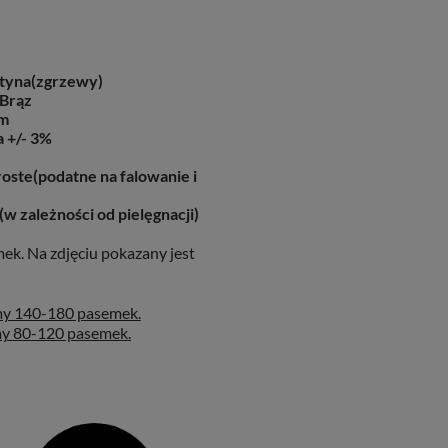
tyna(zgrzewy)
 Brąz
m
a +/- 3%
oste(podatne na falowanie i
(w zależności od pielęgnacji)
mek. Na zdjęciu pokazany jest
my 140-180 pasemek.
my
80-120 pasemek.