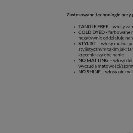
Zastosowane technologie przy 
TANGLE FREE
– włosy zab
COLD DYED -
farbowane n
negatywnie oddziałuje na
STYLIST
– włosy można p
stylistycznym takim jak: f
kręcenie czy obcinanie
NO MATTING
– włosy del
wyczucia matowości/szors
NO SHINE
– włosy nie maj