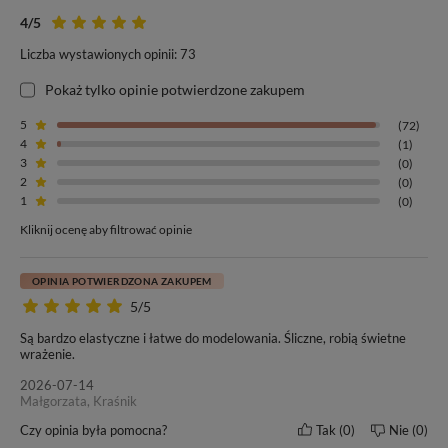
4
/5
Wyjątkowe pasma doczepianych włosów z keratynową płaską
Liczba wystawionych opinii: 73
końcówką na mini zgrzewy, które są
dedykowane metodą na ciepło
przy użyciu zgrzewarki lub na zimno przy użyciu ultradźwięków.
Pokaż tylko opinie potwierdzone zakupem
Ten drugi sposób doczepiania włosów wykorzystuje mikroprocesor,
5
(72)
emitujący fale ultradźwiękowe. Energia dźwiękowa jest
4
(1)
przekształcana w mechaniczną, a mikro tarcia, które generują
3
(0)
wibracje, wędrują do końcówki aplikatora.
2
(0)
1
(0)
Dzięki temu procesowi następuje zmiękczenie kreatyny i formują
Kliknij ocenę aby filtrować opinie
się płaskie,
niemal niewidoczne połączenie doczepek, które zlewają
się z biologicznymi włosami.
OPINIA POTWIERDZONA ZAKUPEM
5/5
Co więcej,
doczepki z kategorii Ultradźwięki Flat Tip można
Są bardzo elastyczne i łatwe do modelowania. Śliczne, robią świetne
mocować na zimno
, więc Twoje biologiczne włosy nie będą
wrażenie.
poddane szkodliwemu działaniu wysokiej temperatury, aby
2026-07-14
wykonać łączenia.
Małgorzata, Kraśnik
Czy opinia była pomocna?
Tak
0
Nie
0