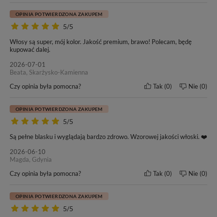
OPINIA POTWIERDZONA ZAKUPEM
5/5
Włosy są super, mój kolor. Jakość premium, brawo! Polecam, będę
kupować dalej.
Długość włosów
Waga pasemka
2026-07-01
30 cm
0,5g (+/- 3%)
Beata, Skarżysko-Kamienna
Czy opinia była pomocna?
Tak
0
Nie
0
Metoda zakładania
Kupujesz
Mini Bondes/Ultradźwięki
20 szt
OPINIA POTWIERDZONA ZAKUPEM
5/5
Kolor włosów
Klasa jakości
Są pełne blasku i wyglądają bardzo zdrowo. Wzorowej jakości włoski. ❤️
#18A - Perłowy Blond
12A+
2026-06-10
Żywotność włosów
Gwarancja produktu
Magda, Gdynia
10-20 mc.
6 mc.
Czy opinia była pomocna?
Tak
0
Nie
0
OPINIA POTWIERDZONA ZAKUPEM
5/5