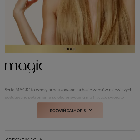
Seria MAGIC to włosy produkowane na bazie włosów dziewiczych,
poddawane potrójnemu selekcjonowaniu
nie tracące swojego
świeżego wyglądu i struktury nawet po kilku myciach.
ROZWIŃ CAŁY OPIS
Prawdziwa nowość i
totalny TOP włosów doczepianych w Polsce!
SPECYFIKACJA