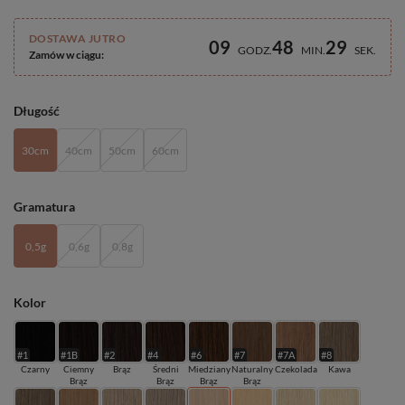
DOSTAWA JUTRO
09
48
29
GODZ
MIN
SEK
Zamów w ciągu:
Długość
30cm
40cm
50cm
60cm
Gramatura
0,5g
0,6g
0,8g
Kolor
#1
#1B
#2
#4
#6
#7
#7A
#8
Czarny
Ciemny
Brąz
Średni
Miedziany
Naturalny
Czekolada
Kawa
Brąz
Brąz
Brąz
Brąz