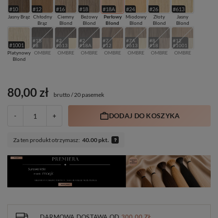
#10
#12
#16
#18
#18A
#24
#26
#613
Jasny Brąz
Chłodny
Ciemny
Beżowy
Perłowy
Miodowy
Złoty
Jasny
Brąz
Blond
Blond
Blond
Blond
Blond
Blond
#1B
#2
#2
#7
#7A
#8
#12
#1001
#8
#613
#18A
#12
#613
#18
#1001
Platynowy
OMBRE
OMBRE
OMBRE
OMBRE
OMBRE
OMBRE
OMBRE
Blond
80,00 zł
brutto
/
20 pasemek
DODAJ DO KOSZYKA
-
+
Za ten produkt otrzymasz:
40.00 pkt.
DARMOWA DOSTAWA
OD
300,00 ZŁ