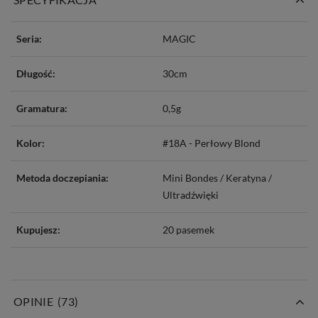
Seria:
MAGIC
Długość:
30cm
Gramatura:
0,5g
Kolor:
#18A - Perłowy Blond
Metoda doczepiania:
Mini Bondes / Keratyna /
Ultradźwięki
Kupujesz:
20 pasemek
OPINIE
(73)
Mini Bondes / Keratyna Flat