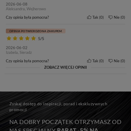
2026-06-08
Aleksandra, Wejherowo
Czy opinia była pomocna?
Tak
0
Nie
0
OPINIA POTWIERDZONA ZAKUPEM
5/5
2026-06-02
Izabela, Sieradz
Czy opinia była pomocna?
Tak
0
Nie
0
ZOBACZ WIĘCEJ OPINII
Zyskaj dostęp do inspiracji, porad i ekskluzywnych
promocji
NA DOBRY POCZĄTEK OTRZYMASZ OD
Seria MAGIC
NAS SPECJALNY
RABAT -5% NA