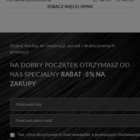
ZOBACZ WIĘCEJ OPINII
Seria MAGIC
Do efektu przedłużenia zalecamy: 14-20 kanapek.
Zyskaj dostęp do inspiracji, porad i ekskluzywnych
Do efektu zagęszczenia zalecamy: 6-14 kanapek.
promocji
Na zdjęciu znajduje się 10 kanapek, czyli 70 g włosów.
NA DOBRY POCZĄTEK OTRZYMASZ OD
NAS SPECJALNY
RABAT -5% NA
Jedyne w swoim rodzaju, kanapki z bardzo grubymi końcówkami!
ZAKUPY
Podaj swoje imię
Podaj swój adres e-mail
Tak, chcę otrzymywać e-mail newsletter o promocjach i limitowany