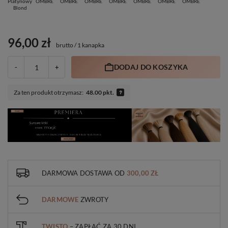
Platynowy
OMBRE
OMBRE
OMBRE
OMBRE
OMBRE
OMBRE
OMBRE
Blond
96,00 zł
brutto
/
1 kanapka
DODAJ DO KOSZYKA
-
+
Za ten produkt otrzymasz:
48.00 pkt.
DARMOWA DOSTAWA
OD
300,00 ZŁ
DARMOWE
ZWROTY
TWISTO
– ZAPŁAĆ ZA 30 DNI