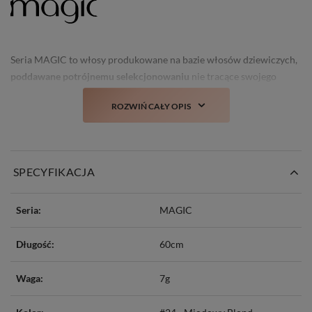
Seria MAGIC to włosy produkowane na bazie włosów dziewiczych,
poddawane potrójnemu selekcjonowaniu
nie tracące swojego
świeżego wyglądu i struktury nawet po kilku myciach.
ROZWIŃ CAŁY OPIS
Prawdziwa nowość i
totalny TOP włosów doczepianych w Polsce!
SPECYFIKACJA
Seria:
MAGIC
Długość:
60cm
Waga:
7g