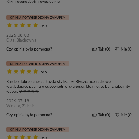
zabiegu.
Jako jedna z najmniej inwazyjnych metod przedłużania i
Kliknij ocenę aby filtrować opinie
zagęszczania włosów jest bezpieczna także dla posiadaczek
cienkich, delikatnych i łamliwych pasm.
OPINIA POTWIERDZONA ZAKUPEM
5/5
2026-08-03
Olga, Blachownia
Czy opinia była pomocna?
Tak
0
Nie
0
OPINIA POTWIERDZONA ZAKUPEM
Długość włosów
Waga jednej kanapki
5/5
60 cm
7g (+/- 3%)
Bardzo dobrze znoszą każdą stylizację. Błyszczące i zdrowo
wyglądające pasma o odpowiedniej długości. Idealne, to był znakomity
wybór. ❤️❤️❤️❤️❤️
Metoda zakładania
Wymiary taśmy
Tape On
4 cm x 0,8 cm
2026-07-18
Wioleta, Zalesie
Kolor włosów
Klasa jakości
Czy opinia była pomocna?
Tak
0
Nie
0
#24 - Miodowy Blond
12A+
OPINIA POTWIERDZONA ZAKUPEM
Żywotność włosów
Gwarancja produktu
5/5