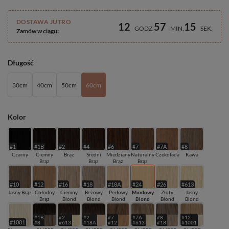
DOSTAWA JUTRO
12
57
15
GODZ
MIN
SEK
Zamów w ciągu:
Długość
30cm
40cm
50cm
60cm
Kolor
#1
#1B
#2
#4
#6
#7
#7A
#8
Czarny
Ciemny
Brąz
Średni
Miedziany
Naturalny
Czekolada
Kawa
Brąz
Brąz
Brąz
Brąz
#10
#12
#16
#18
#18A
#24
#26
#613
Jasny Brąz
Chłodny
Ciemny
Beżowy
Perłowy
Miodowy
Złoty
Jasny
Brąz
Blond
Blond
Blond
Blond
Blond
Blond
#1B
#2
#2
#7
#7A
#8
#12
#1001
#8
#613
#18A
#12
#613
#18
#1001