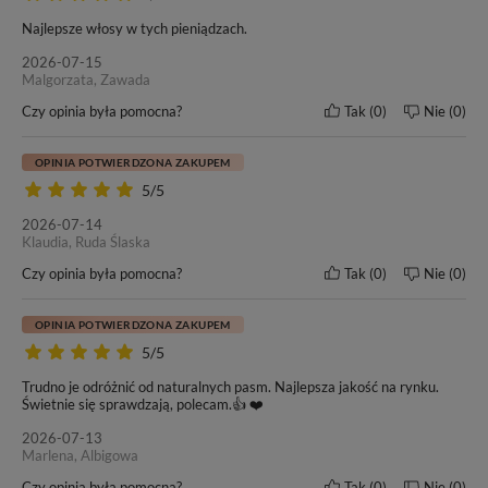
10-20 mc.
6 mc.
Najlepsze włosy w tych pieniądzach.
2026-07-15
Malgorzata, Zawada
Czy opinia była pomocna?
Tak
0
Nie
0
OPINIA POTWIERDZONA ZAKUPEM
5/5
2026-07-14
Klaudia, Ruda Ślaska
Czy opinia była pomocna?
Tak
0
Nie
0
OPINIA POTWIERDZONA ZAKUPEM
5/5
Trudno je odróżnić od naturalnych pasm. Najlepsza jakość na rynku.
Świetnie się sprawdzają, polecam.👍 ❤️
2026-07-13
Marlena, Albigowa
Czy opinia była pomocna?
Tak
0
Nie
0