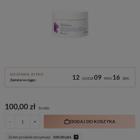
DOSTAWA JUTRO
12
09
15
GODZ
MIN
SEK
Zamów w ciągu:
100,00 zł
brutto
DODAJ DO KOSZYKA
-
+
Za ten produkt otrzymasz:
100.00 pkt.