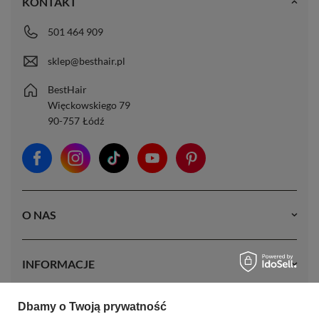
KONTAKT
501 464 909
sklep@besthair.pl
BestHair
Więckowskiego 79
90-757
Łódź
O NAS
INFORMACJE
Dbamy o Twoją prywatność
MOJE KONTO