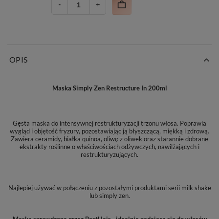
OPIS
Maska Simply Zen Restructure In 200ml
Gęsta maska do intensywnej restrukturyzacji trzonu włosa. Poprawia
wygląd i objętość fryzury, pozostawiając ją błyszczącą, miękką i zdrową.
Zawiera ceramidy, białka quinoa, oliwę z oliwek oraz starannie dobrane
ekstrakty roślinne o właściwościach odżywczych, nawilżających i
restrukturyzujących.
Najlepiej używać w połączeniu z pozostałymi produktami serii milk shake
lub simply zen.
Maska sprawdzona przez BestHair - idealnie nadająca się do włosów