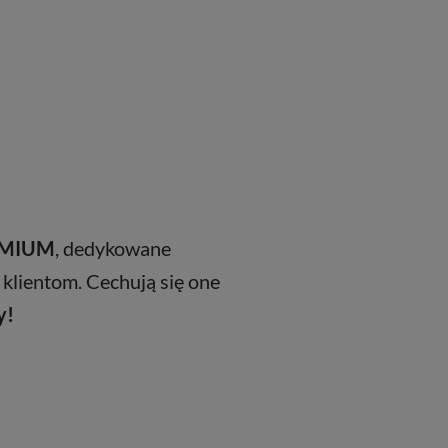
REMIUM
, dedykowane
 klientom. Cechują się one
y!