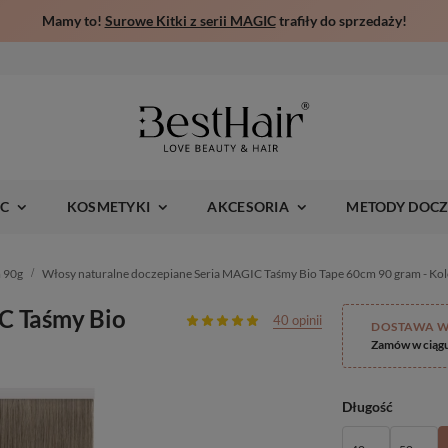
Mamy to!
Surowe Kitki z serii MAGIC
trafiły do sprzedaży!
IC
KOSMETYKI
AKCESORIA
METODY DOCZ
 90g
Włosy naturalne doczepiane Seria MAGIC Taśmy Bio Tape 60cm 90 gram - Kol
C Taśmy Bio
40 opinii
DOSTAWA W
Zamów w ciąg
Długość