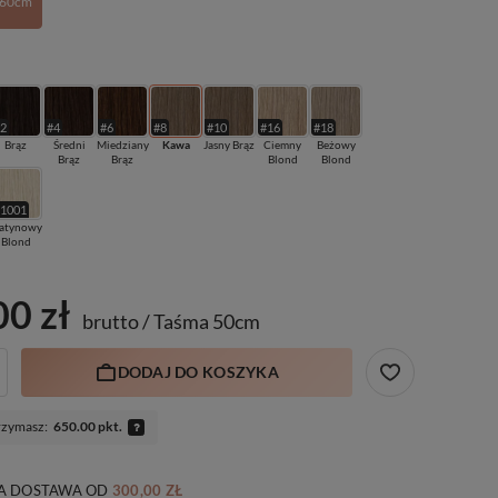
60cm
#2
#4
#6
#8
#10
#16
#18
Brąz
Średni
Miedziany
Kawa
Jasny Brąz
Ciemny
Beżowy
Brąz
Brąz
Blond
Blond
#1001
latynowy
Blond
00 zł
brutto
/
Taśma 50cm
DODAJ DO KOSZYKA
rzymasz:
650.00 pkt.
 DOSTAWA
OD
300,00 ZŁ