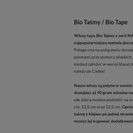
Bio Taśmy / Bio Tape
Włosy typu Bio Taśmy z s
erii 
najpopularniejsza metoda docz
Polega ona na połączeniu docze
pasmami przy pomocy płaskich, 
możesz założyć w wersji klasycz
należy do Ciebie!
Nasze włosy są jedyne w swoim 
dostajesz aż 90 gram włosów na
cm
, którą możesz podzielić na 
cm, 12,5 cm oraz 12,5 cm.
Opróc
taśmę z klejem po jednej stronie
musisz jej kupować dodatkowo