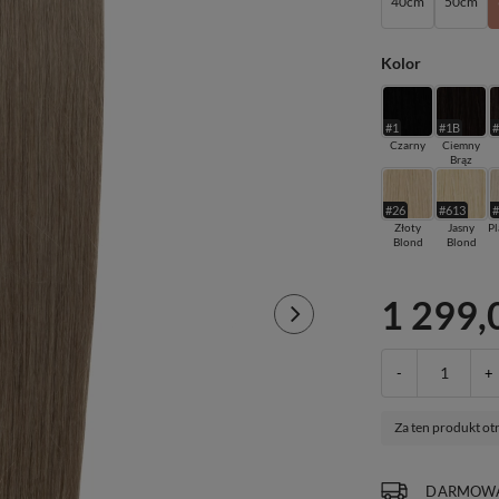
40cm
50cm
Kolor
#1
#1B
Czarny
Ciemny
Brąz
#26
#613
Złoty
Jasny
P
Blond
Blond
1 299,
-
+
Za ten produkt ot
DARMOWA