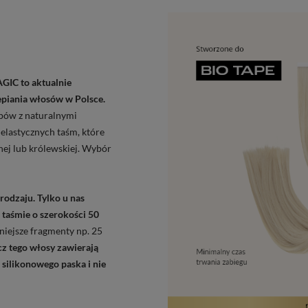
MAGIC
to aktualnie
epiania włosów w Polsce.
pów z naturalnymi
elastycznych taśm, które
nej lub królewskiej. Wybór
rodzaju. Tylko u nas
 taśmie o szerokości 50
mniejsze fragmenty np. 25
z tego włosy zawierają
 silikonowego paska i nie
!