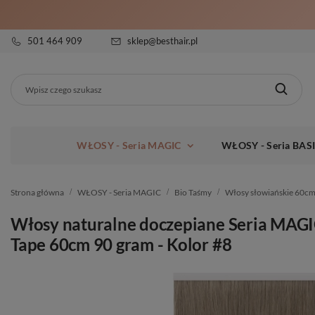
501 464 909
sklep@besthair.pl
WŁOSY - Seria MAGIC
WŁOSY - Seria BAS
Strona główna
WŁOSY - Seria MAGIC
Bio Taśmy
Włosy słowiańskie 60cm
Włosy naturalne doczepiane Seria MAGI
Tape 60cm 90 gram - Kolor #8