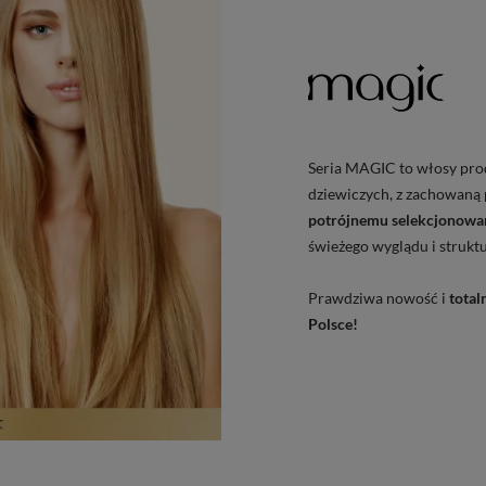
Seria MAGIC to włosy pr
dziewiczych, z zachowaną 
potrójnemu selekcjonowa
świeżego wyglądu i strukt
Prawdziwa nowość i
tota
Polsce!