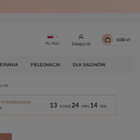
0,00 zł
PL / PLN
Zaloguj się
EPIANIA
PIELĘGNACJA
DLA SALONÓW
or #8
 PONIEDZIAŁEK
13
24
13
GODZ
MIN
SEK
u: