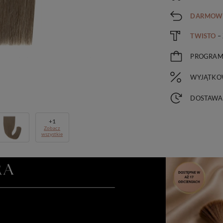
DARMOW
TWISTO
–
PROGRA
WYJĄTKO
DOSTAWA
+
1
Zobacz
wszystkie