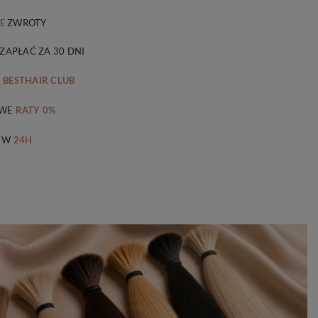
E
ZWROTY
 ZAPŁAĆ ZA 30 DNI
M
BESTHAIR CLUB
WE
RATY 0%
 W
24H