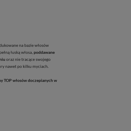
odukowane na bazie włosów
pełną łuską włosa,
poddawane
niu
oraz nie tracące swojego
ury nawet po kilku myciach.
lny TOP włosów doczepianych w