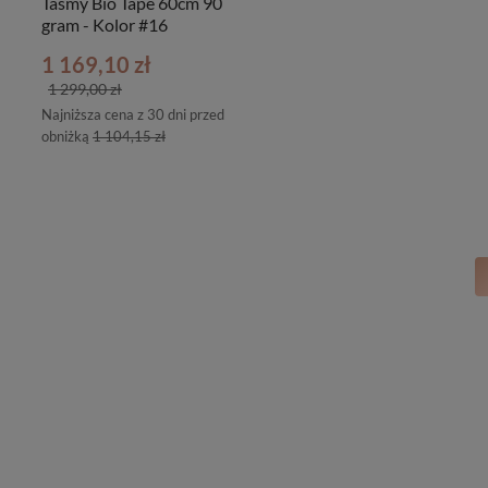
Taśmy Bio Tape 60cm 90
gram - Kolor #16
1 169,10 zł
1 299,00 zł
Najniższa cena z 30 dni przed
obniżką
1 104,15 zł