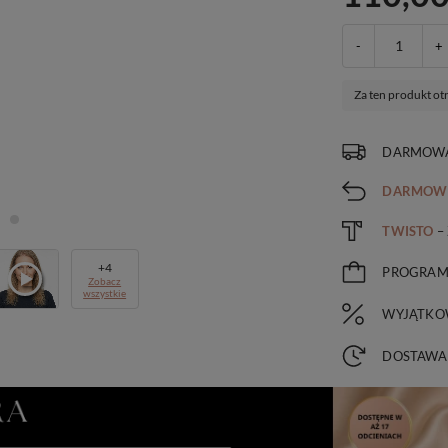
-
+
Za ten produkt ot
DARMOWA
DARMOW
TWISTO
–
+
4
PROGRA
Zobacz
wszystkie
WYJĄTKO
DOSTAWA