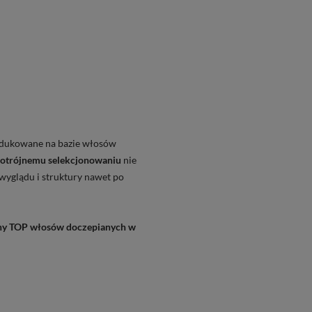
odukowane na bazie włosów
otrójnemu selekcjonowaniu
nie
wyglądu i struktury nawet po
lny TOP włosów doczepianych w