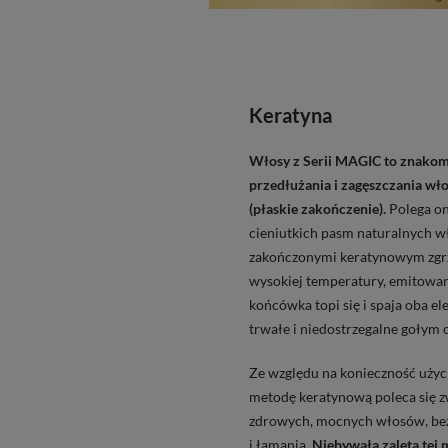
Keratyna
Włosy z S
erii MAGIC
to znakom
przedłużania i zagęszczania wł
(płaskie zakończenie).
Polega on
cieniutkich pasm naturalnych 
zakończonymi keratynowym zg
wysokiej temperatury, emitowan
końc
ó
wka topi się i spaja oba el
trwałe i niedostrzegalne gołym 
Ze względu na konieczność użyc
metodę keratynową poleca się 
zdrowych, mocnych włos
ó
w, be
i łamania.
Niebywałą zaletą tej m