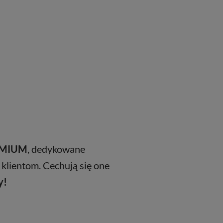
REMIUM
, dedykowane
 klientom. Cechują się one
y!