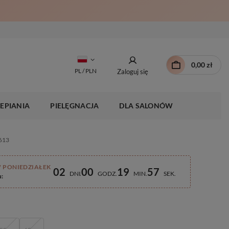
0,00 zł
PL / PLN
Zaloguj się
EPIANIA
PIELĘGNACJA
DLA SALONÓW
#613
 PONIEDZIAŁEK
02
00
19
56
DNI
GODZ
MIN
SEK
u: