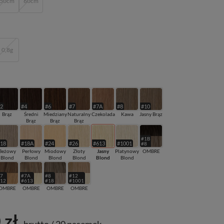
50cm
60cm
0,8g
#2
#4
#6
#7
#7A
#8
#10
Brąz
Średni
Miedziany
Naturalny
Czekolada
Kawa
Jasny Brąz
Brąz
Brąz
Brąz
#1B
#18
#18A
#24
#26
#613
#1001
#8
Beżowy
Perłowy
Miodowy
Złoty
Jasny
Platynowy
OMBRE
Blond
Blond
Blond
Blond
Blond
Blond
#7
#7A
#8
#12
#12
#613
#18
#1001
OMBRE
OMBRE
OMBRE
OMBRE
 zł
brutto
/
20 pasemek