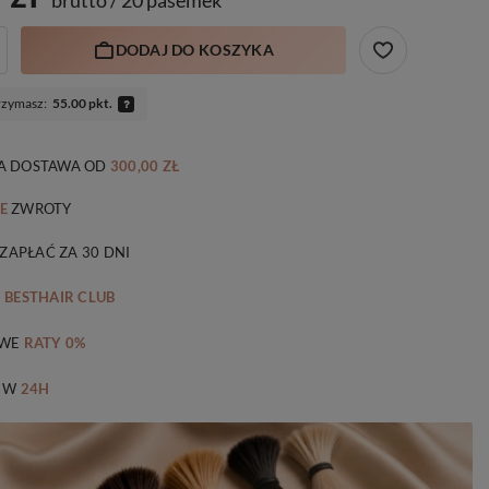
DODAJ DO KOSZYKA
rzymasz:
55.00 pkt.
 DOSTAWA
OD
300,00 ZŁ
E
ZWROTY
 ZAPŁAĆ ZA 30 DNI
M
BESTHAIR CLUB
WE
RATY 0%
 W
24H