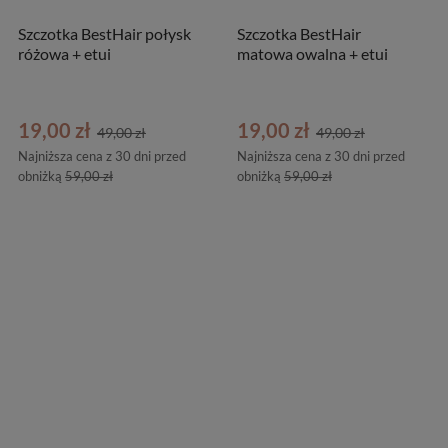
Szczotka BestHair połysk
Szczotka BestHair
różowa + etui
matowa owalna + etui
19,00 zł
19,00 zł
49,00 zł
49,00 zł
Najniższa cena z 30 dni przed
Najniższa cena z 30 dni przed
obniżką
59,00 zł
obniżką
59,00 zł