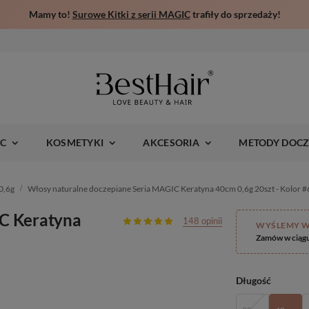
Mamy to!
Surowe Kitki z serii MAGIC
trafiły do sprzedaży!
IC
KOSMETYKI
AKCESORIA
METODY DOCZ
0,6g
Włosy naturalne doczepiane Seria MAGIC Keratyna 40cm 0,6g 20szt - Kolor 
IC Keratyna
148 opinii
WYŚLEMY W
Zamów w ciąg
Długość