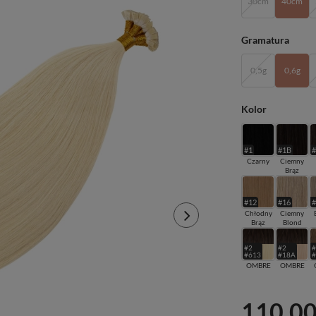
30cm
40cm
Gramatura
0,5g
0,6g
Kolor
#1
#1B
Czarny
Ciemny
Brąz
#12
#16
Chłodny
Ciemny
Brąz
Blond
#2
#2
#613
#18A
OMBRE
OMBRE
110,00