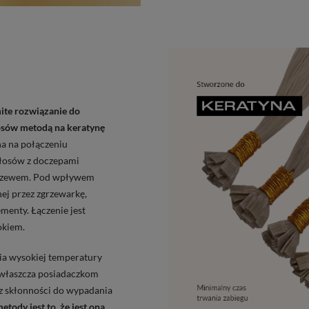
ite rozwiązanie do
osów metodą na keratynę
a na połączeniu
włosów z doczepami
rzewem.
Pod wpływem
ej przez zgrzewarkę,
ementy. Łączenie jest
okiem.
ia wysokiej temperatury
zwłaszcza posiadaczkom
z skł
onno
ści do wypadania
etody jest to, że jest ona