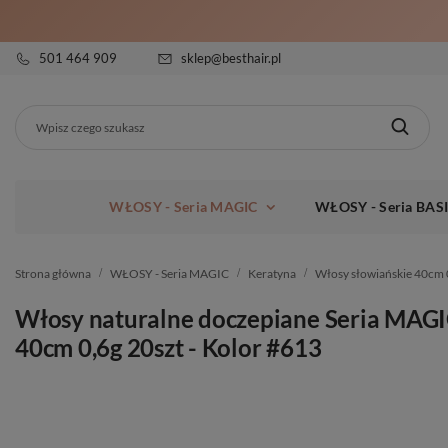
501 464 909
sklep@besthair.pl
WŁOSY - Seria MAGIC
WŁOSY - Seria BAS
Strona główna
WŁOSY - Seria MAGIC
Keratyna
Włosy słowiańskie 40cm 
Włosy naturalne doczepiane Seria MAG
40cm 0,6g 20szt - Kolor #613