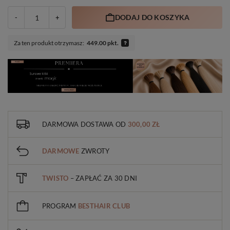
DODAJ DO KOSZYKA
-
+
Za ten produkt otrzymasz:
449.00 pkt.
DARMOWA DOSTAWA
OD
300,00 ZŁ
DARMOWE
ZWROTY
TWISTO
– ZAPŁAĆ ZA 30 DNI
PROGRAM
BESTHAIR CLUB