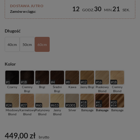
DOSTAWA JUTRO
12
30
20
GODZ
MIN
SEK
Zamów w ciągu:
Długość
40cm
50cm
60cm
Kolor
#1
#1B
#2
#4
#8
#12
#16
#18
Czarny
Ciemny
Brąz
Średni
Kawa
Jasny Brąz
Piaskowy
Ciemny
Brąz
Brąz
Blond
Blond
#18
#4
#20
#24
#27
#60
#613
#1001
#22
#12
#14
Miodowy
Karmelowy
Platynowy
Jasny
Silver
Baleyage
Baleyage
Baleyage
Blond
Blond
Blond
Blond
449,00 zł
brutto