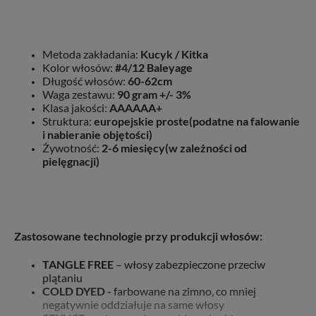
Metoda zakładania:
Kucyk / Kitka
Kolor włosów:
#4/12 Baleyage
Długość włosów:
60-62cm
Waga zestawu:
90 gram +/- 3%
Klasa jakości:
AAAAAA+
Struktura:
europejskie proste(podatne na falowanie
i nabieranie objętości)
Żywotność:
2-6 miesięcy(w zależności od
pielęgnacji)
Zastosowane technologie przy produkcji włosów:
TANGLE FREE
– włosy zabezpieczone przeciw
plątaniu
COLD DYED -
farbowane na zimno, co mniej
negatywnie oddziałuje na same włosy