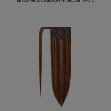
naszych włosów Kucyków / Kitek z serii BASIC!