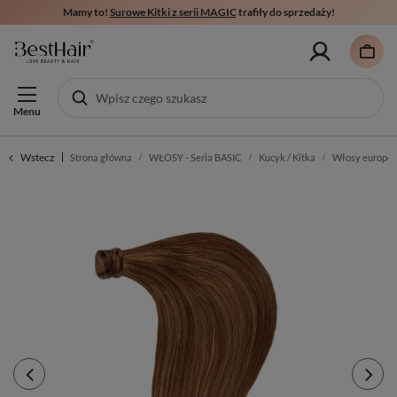
Mamy to!
Surowe Kitki z serii MAGIC
trafiły do sprzedaży!
Menu
Wstecz
Strona główna
WŁOSY - Seria BASIC
Kucyk / Kitka
Włosy europej