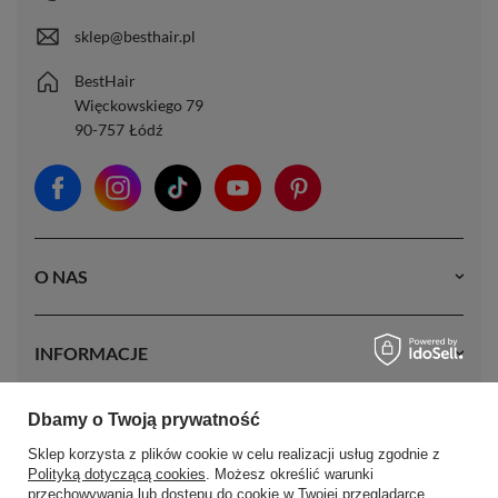
sklep@besthair.pl
BestHair
Więckowskiego 79
90-757
Łódź
O NAS
INFORMACJE
Dbamy o Twoją prywatność
MOJE KONTO
Sklep korzysta z plików cookie w celu realizacji usług zgodnie z
Polityką dotyczącą cookies
. Możesz określić warunki
przechowywania lub dostępu do cookie w Twojej przeglądarce.