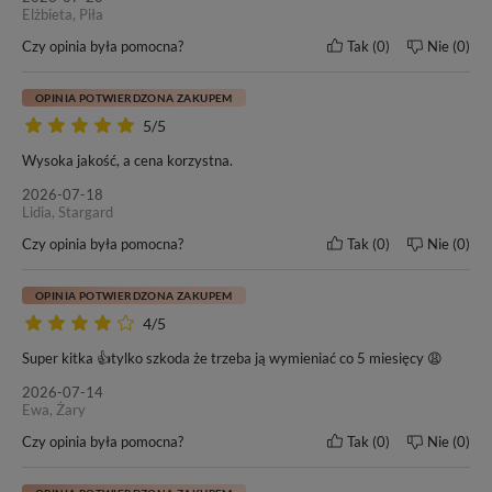
Elżbieta, Piła
Czy opinia była pomocna?
Tak
0
Nie
0
OPINIA POTWIERDZONA ZAKUPEM
5/5
Wysoka jakość, a cena korzystna.
2026-07-18
Lidia, Stargard
Czy opinia była pomocna?
Tak
0
Nie
0
OPINIA POTWIERDZONA ZAKUPEM
W tej ofercie kupujesz włosy o
długości 60cm
– oceń czy to
4/5
odpowiednia długość dla Ciebie.
Super kitka 👍tylko szkoda że trzeba ją wymieniać co 5 miesięcy 😩
2026-07-14
Ewa, Żary
Czy opinia była pomocna?
Tak
0
Nie
0
Naszym włosom zaufało wielu klientów oraz salonów
fryzjerskich w kraju i poza granicami Polski. Od wielu lat