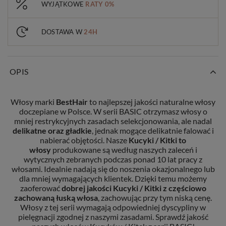
WYJĄTKOWE
RATY 0%
DOSTAWA W
24H
OPIS
Włosy marki
BestHair
to najlepszej jakości naturalne włosy
doczepiane w Polsce. W serii BASIC otrzymasz włosy o
mniej restrykcyjnych zasadach selekcjonowania, ale nadal
delikatne oraz gładkie
, jednak mogące delikatnie falować i
nabierać objętości. Nasze
Kucyki / Kitki to
włosy
produkowane są według naszych zaleceń i
wytycznych zebranych podczas ponad 10 lat pracy z
włosami. Idealnie nadają się do noszenia okazjonalnego lub
dla mniej wymagających klientek. Dzięki temu możemy
zaoferować
dobrej jakości Kucyki / Kitki
z częściowo
zachowaną łuską włosa
, zachowując przy tym niską cenę.
Włosy z tej serii wymagają odpowiedniej dyscypliny w
pielęgnacji zgodnej z naszymi zasadami. Sprawdź jakość