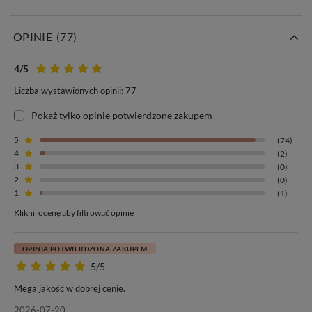
OPINIE
(77)
4
/5
Liczba wystawionych opinii: 77
Pokaż tylko opinie potwierdzone zakupem
5
(74)
4
(2)
3
(0)
2
(0)
1
(1)
Kliknij ocenę aby filtrować opinie
OPINIA POTWIERDZONA ZAKUPEM
5/5
Mega jakość w dobrej cenie.
2026-07-20