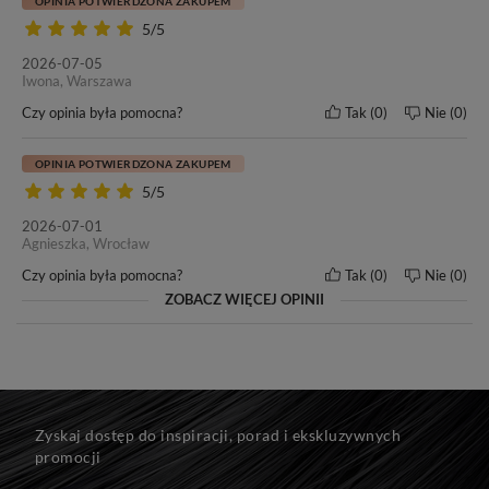
nasze motto pozostaje bez zmian -
„Nasze włosy, Twoja
OPINIA POTWIERDZONA ZAKUPEM
satysfakcja”
. Przekonaj się i Ty o doskonałej jakości włosów
5/5
marki BestHair.
2026-07-05
Iwona, Warszawa
Czy opinia była pomocna?
Tak
0
Nie
0
Do każdego zakupu dołączamy ulotkę dotyczącą zasad
pielęgnacji i użytkowania włosów marki BestHair.
OPINIA POTWIERDZONA ZAKUPEM
5/5
2026-07-01
Agnieszka, Wrocław
Czy opinia była pomocna?
Tak
0
Nie
0
ZOBACZ WIĘCEJ OPINII
Zyskaj dostęp do inspiracji, porad i ekskluzywnych
promocji