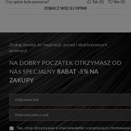
Czy opinia była pomocna?
Tak
0
Nie
0
ZOBACZ WIĘCEJ OPINII
Zyskaj dostęp do inspiracji, porad i ekskluzywnych
promocji
NA DOBRY POCZĄTEK OTRZYMASZ OD
NAS SPECJALNY
RABAT -5% NA
ZAKUPY
Podaj swoje imię
Podaj swój adres e-mail
Tak, chcę otrzymywać e-mail newsletter o promocjach i limitowany