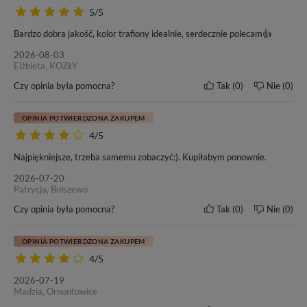
5/5
Bardzo dobra jakość, kolor trafiony idealnie, serdecznie polecam👍
2026-08-03
Elżbieta, KOZŁY
W tej ofercie kupujesz włosy o
długości 60cm
– oceń czy to
odpowiednia długość dla Ciebie.
Czy opinia była pomocna?
Tak
0
Nie
0
OPINIA POTWIERDZONA ZAKUPEM
4/5
Najpiękniejsze, trzeba samemu zobaczyć:). Kupiłabym ponownie.
Naszym włosom zaufało wielu klientów oraz salonów
fryzjerskich w kraju i poza granicami Polski. Od wielu lat
2026-07-20
nasze motto pozostaje bez zmian -
„Nasze włosy, Twoja
Patrycja, Bolszewo
satysfakcja”
. Przekonaj się i Ty o doskonałej jakości włosów
Czy opinia była pomocna?
Tak
0
Nie
0
marki BestHair.
OPINIA POTWIERDZONA ZAKUPEM
4/5
Do każdego zakupu dołączamy ulotkę dotyczącą zasad
2026-07-19
pielęgnacji i użytkowania włosów marki BestHair.
Madzia, Ornontowice