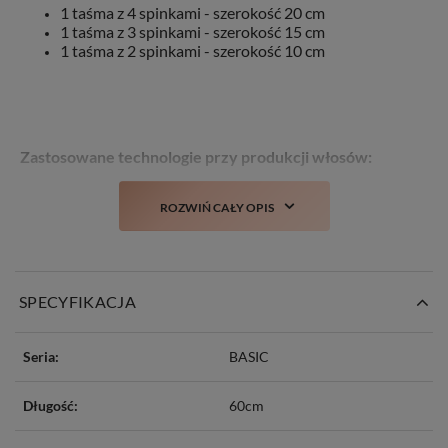
1 taśma z 4 spinkami - szerokość 20 cm
1 taśma z 3 spinkami - szerokość 15 cm
1 taśma z 2 spinkami - szerokość 10 cm
Zastosowane technologie przy produkcji włosów:
TANGLE FREE
– włosy zabezpieczone przeciw
ROZWIŃ CAŁY OPIS
plątaniu
COLD DYED -
farbowane na zimno, co mniej
negatywnie oddziałuje na same włosy
STYLIST
– włosy można poddawać zabiegom
stylistycznym takim jak: farbowanie, prostowanie,
SPECYFIKACJA
kręcenie czy obcinanie
NO MATTING
– włosy delikatne w dotyku, bez
wyczucia matowości/szorstkości
Seria:
BASIC
NO SHINE
– włosy nie mają sztucznego połysku
Długość:
60cm