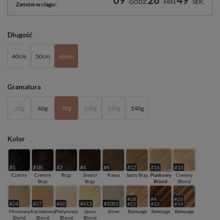
09
26
48
GODZ
MIN
SEK
Zamów w ciągu:
Długość
40cm
50cm
60cm
Gramatura
35g
60g
70g
100g
120g
140g
Kolor
#1
#1B
#2
#4
#8
#12
#16
#18
Czarny
Ciemny
Brąz
Średni
Kawa
Jasny Brąz
Piaskowy
Ciemny
Brąz
Brąz
Blond
Blond
#18
#4
#20
#24
#27
#60
#613
#1001
#22
#12
#14
Miodowy
Karmelowy
Platynowy
Jasny
Silver
Baleyage
Baleyage
Baleyage
Blond
Blond
Blond
Blond