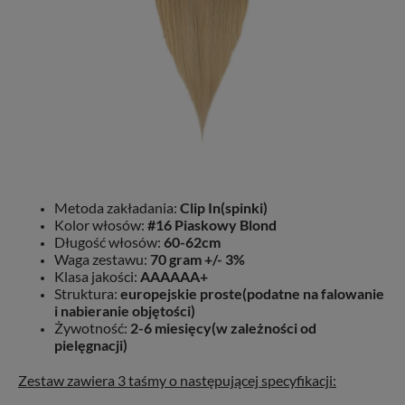
Metoda zakładania:
Clip In(spinki)
Kolor włosów:
#16 Piaskowy Blond
Długość włosów:
60-62cm
Waga zestawu:
70 gram +/- 3%
Klasa jakości:
AAAAAA+
Struktura:
europejskie proste(podatne na falowanie
i nabieranie objętości)
Żywotność:
2-6 miesięcy(w zależności od
pielęgnacji)
Zestaw zawiera 3 taśmy o następującej specyfikacji: