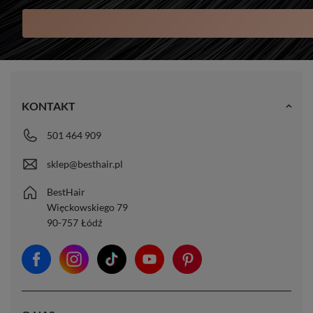
KONTAKT
501 464 909
sklep@besthair.pl
BestHair
Więckowskiego 79
90-757
Łódź