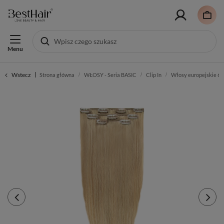
Menu
Wstecz
Strona główna
WŁOSY - Seria BASIC
Clip In
Włosy europejskie 60