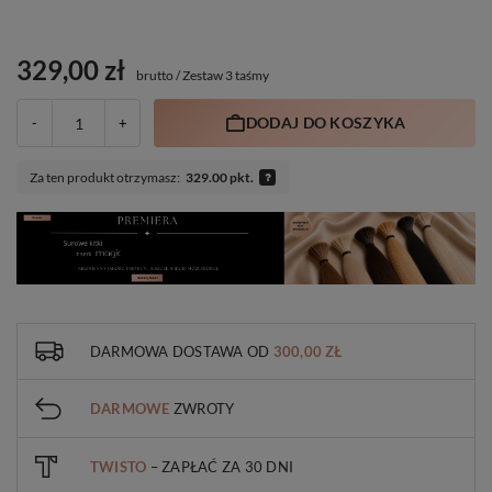
329,00 zł
brutto
/
Zestaw 3 taśmy
DODAJ DO KOSZYKA
-
+
Za ten produkt otrzymasz:
329.00 pkt.
DARMOWA DOSTAWA
OD
300,00 ZŁ
DARMOWE
ZWROTY
TWISTO
– ZAPŁAĆ ZA 30 DNI