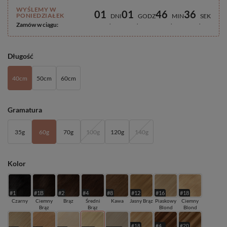
WYŚLEMY W
01
01
46
35
PONIEDZIAŁEK
DNI
GODZ
MIN
SEK
Zamów w ciągu:
Długość
40cm
50cm
60cm
Gramatura
35g
60g
70g
100g
120g
140g
Kolor
#1
#1B
#2
#4
#8
#12
#16
#18
Czarny
Ciemny
Brąz
Średni
Kawa
Jasny Brąz
Piaskowy
Ciemny
Brąz
Brąz
Blond
Blond
#18
#4
#20