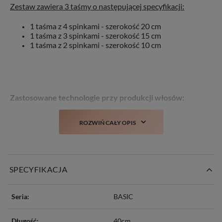
Zestaw zawiera 3 taśmy o następującej specyfikacji:
1 taśma z 4 spinkami - szerokość 20 cm
1 taśma z 3 spinkami - szerokość 15 cm
1 taśma z 2 spinkami - szerokość 10 cm
Zastosowane technologie przy produkcji włosów:
TANGLE FREE
– włosy zabezpieczone przeciw
ROZWIŃ CAŁY OPIS
plątaniu
COLD DYED -
farbowane na zimno, co mniej
negatywnie oddziałuje na same włosy
STYLIST
– włosy można poddawać zabiegom
stylistycznym takim jak: farbowanie, prostowanie,
SPECYFIKACJA
kręcenie czy obcinanie
NO MATTING
– włosy delikatne w dotyku, bez
wyczucia matowości/szorstkości
Seria:
BASIC
NO SHINE
– włosy nie mają sztucznego połysku
Długość:
40cm