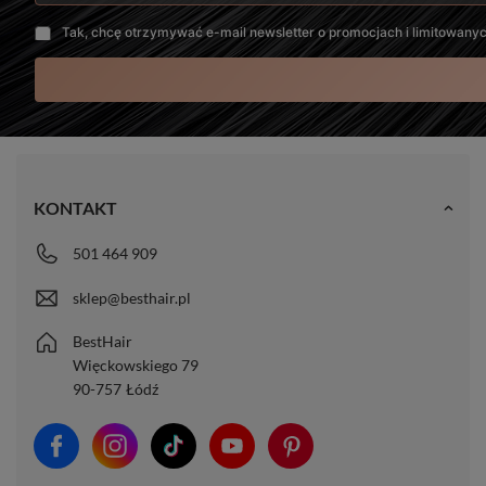
Tak, chcę otrzymywać e-mail newsletter o promocjach i limitowany
KONTAKT
501 464 909
sklep@besthair.pl
BestHair
Więckowskiego 79
90-757
Łódź