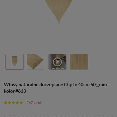
Włosy naturalne doczepiane Clip In 40cm 60 gram -
kolor #613
267 opinii