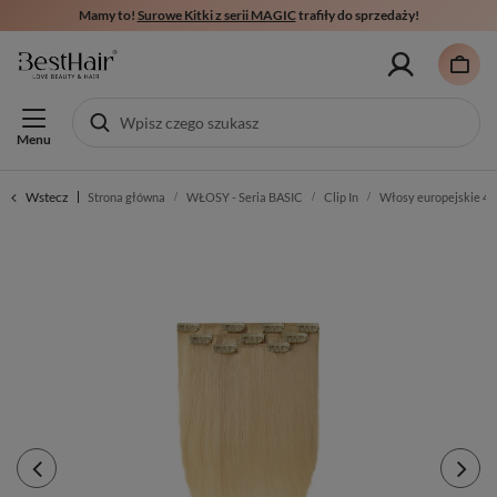
Mamy to!
Surowe Kitki z serii MAGIC
trafiły do sprzedaży!
Menu
Wstecz
Strona główna
WŁOSY - Seria BASIC
Clip In
Włosy europejskie 40