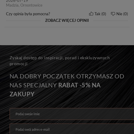
2026-07-19
pielęgnacji i użytkowania włosów marki BestHair.
Madzia, Ornontowice
Czy opinia była pomocna?
Tak
0
Nie
0
ZOBACZ WIĘCEJ OPINII
Zyskaj dostęp do inspiracji, porad i ekskluzywnych
promocji
NA DOBRY POCZĄTEK OTRZYMASZ OD
NAS SPECJALNY
RABAT -5% NA
ZAKUPY
Podaj swoje imię
Podaj swój adres e-mail