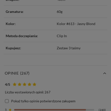
Gramatura:
60g
Kolor:
Kolor #613 - Jasny Blond
Metoda doczepiania:
Clip In
Kupujesz:
Zestaw 3 taśmy
OPINIE
(267)
4
/5
Liczba wystawionych opinii: 267
Pokaż tylko opinie potwierdzone zakupem
5
(240)