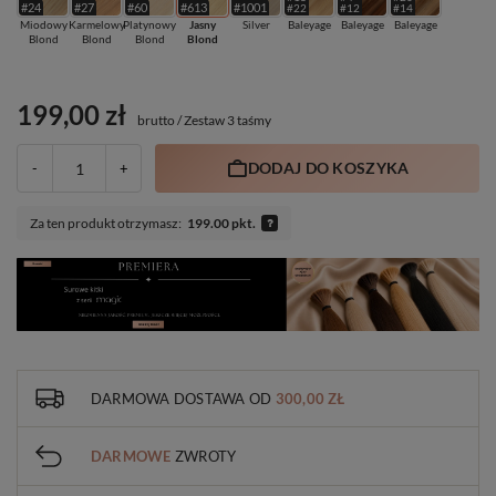
#24
#27
#60
#613
#1001
#22
#12
#14
Miodowy
Karmelowy
Platynowy
Jasny
Silver
Baleyage
Baleyage
Baleyage
Blond
Blond
Blond
Blond
199,00 zł
brutto
/
Zestaw 3 taśmy
DODAJ DO KOSZYKA
-
+
Za ten produkt otrzymasz:
199.00 pkt.
DARMOWA DOSTAWA
OD
300,00 ZŁ
DARMOWE
ZWROTY