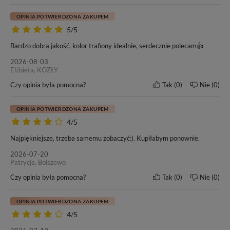
OPINIA POTWIERDZONA ZAKUPEM
5/5
Bardzo dobra jakość, kolor trafiony idealnie, serdecznie polecam👍
2026-08-03
Elżbieta, KOZŁY
W tej ofercie kupujesz włosy o
długości 40cm
– oceń czy to
odpowiednia długość dla Ciebie.
Czy opinia była pomocna?
Tak
0
Nie
0
OPINIA POTWIERDZONA ZAKUPEM
4/5
Najpiękniejsze, trzeba samemu zobaczyć:). Kupiłabym ponownie.
Naszym włosom zaufało wielu klientów oraz salonów
fryzjerskich w kraju i poza granicami Polski. Od wielu lat
2026-07-20
nasze motto pozostaje bez zmian -
„Nasze włosy, Twoja
Patrycja, Bolszewo
satysfakcja”
. Przekonaj się i Ty o doskonałej jakości włosów
Czy opinia była pomocna?
Tak
0
Nie
0
marki BestHair.
OPINIA POTWIERDZONA ZAKUPEM
4/5
Do każdego zakupu dołączamy ulotkę dotyczącą zasad