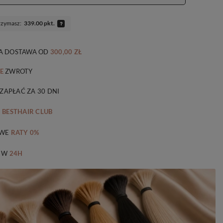
rzymasz:
339.00 pkt.
 DOSTAWA
OD
300,00 ZŁ
E
ZWROTY
 ZAPŁAĆ ZA 30 DNI
M
BESTHAIR CLUB
WE
RATY 0%
 W
24H