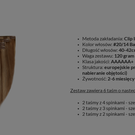
Metoda zakładania:
Clip 
Kolor włosów:
#20/14 Ba
Długość włosów:
40-42c
Waga zestawu:
120 gram 
Klasa jakości:
AAAAAA+
Struktura:
europejskie pr
nabieranie objętości)
Żywotność:
2-6 miesięcy
Zestaw zawiera 6 taśm o następu
2 taśmy z 4 spinkami - sz
2 taśmy z 3 spinkami - sz
2 taśmy z 2 spinkami - sz