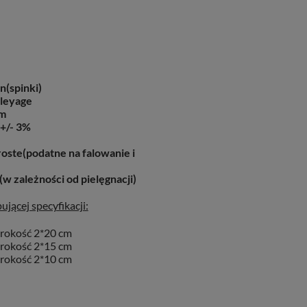
In(spinki)
leyage
m
+/- 3%
oste(podatne na falowanie i
(w zależności od pielęgnacji)
jącej specyfikacji:
erokość 2*20 cm
erokość 2*15 cm
erokość 2*10 cm