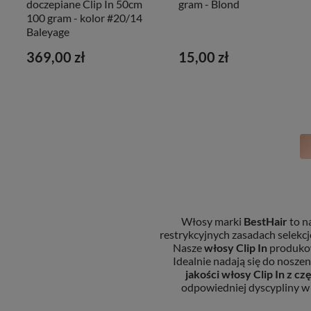
doczepiane Clip In 50cm
gram - Blond
100 gram - kolor #20/14
Baleyage
369,00 zł
15,00 zł
Włosy marki
BestHair
to n
restrykcyjnych zasadach selekcj
Nasze
włosy Clip In
produkow
Idealnie nadają się do nosz
jakości
włosy Clip In
z cz
odpowiedniej dyscypliny w 