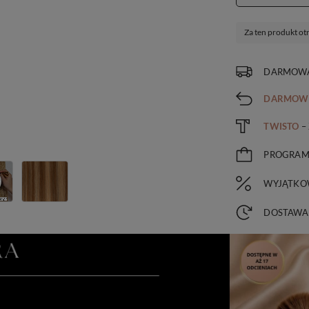
Za ten produkt ot
DARMOWA
DARMOW
TWISTO
–
PROGRA
WYJĄTKO
DOSTAWA