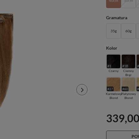
40cm
50cm
Gramatura
35g
60g
Kolor
#1
#1B
Czarny
Ciemny
Brąz
#27
#60
Karmelowy
Platynowy
Blond
Blond
339,00
PO