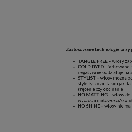
Zastosowane technologie przy 
TANGLE FREE
– włosy zab
COLD DYED -
farbowane n
negatywnie oddziałuje na
STYLIST
– włosy można p
stylistycznym takim jak: f
kręcenie czy obcinanie
NO MATTING
– włosy del
wyczucia matowości/szors
NO SHINE
– włosy nie maj