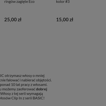
ringów zagięte Eco
kolor #3
25,00 zł
15,00 zł
SIC otrzymasz włosy o mniej
nie falować i nabierać objętości.
onad 10 lat pracy z włosami.
temu możemy zaoferować
dobrej
 Włosy z tej serii wymagają
osów Clip In z serii BASIC!