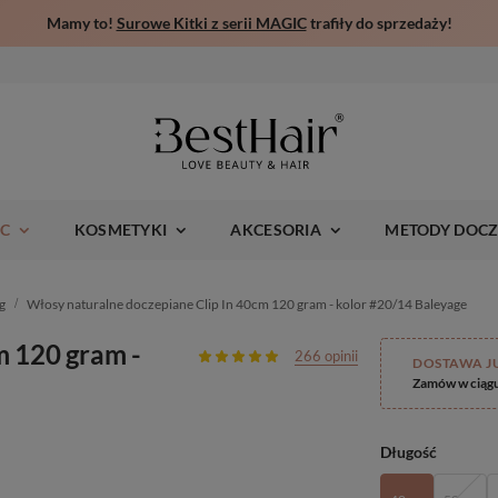
Mamy to!
Surowe Kitki z serii MAGIC
trafiły do sprzedaży!
IC
KOSMETYKI
AKCESORIA
METODY DOCZ
g
Włosy naturalne doczepiane Clip In 40cm 120 gram - kolor #20/14 Baleyage
m 120 gram -
266 opinii
DOSTAWA J
Zamów w ciąg
Długość