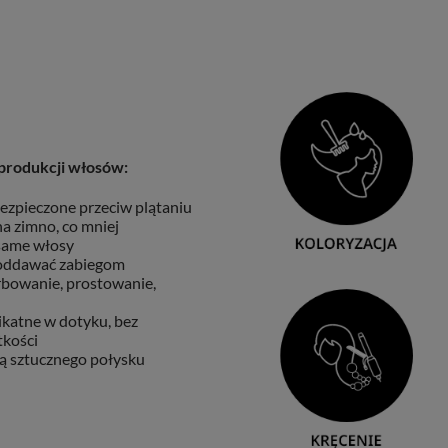
produkcji włosów:
ezpieczone przeciw plątaniu
a zimno, co mniej
 same włosy
oddawać zabiegom
arbowanie, prostowanie,
ikatne w dotyku, bez
tkości
ą sztucznego połysku