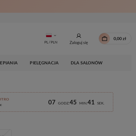
0,00 zł
PL / PLN
Zaloguj się
EPIANIA
PIELĘGNACJA
DLA SALONÓW
UTRO
07
45
40
GODZ
MIN
SEK
u: