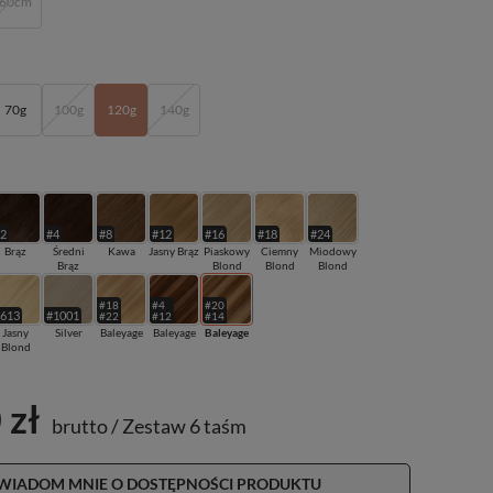
60cm
70g
100g
120g
140g
#2
#4
#8
#12
#16
#18
#24
Brąz
Średni
Kawa
Jasny Brąz
Piaskowy
Ciemny
Miodowy
Brąz
Blond
Blond
Blond
#18
#4
#20
#613
#1001
#22
#12
#14
Jasny
Silver
Baleyage
Baleyage
Baleyage
Blond
 zł
brutto
/
Zestaw 6 taśm
WIADOM MNIE O DOSTĘPNOŚCI PRODUKTU