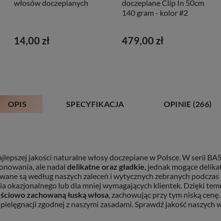
włosów doczepianych
doczepiane Clip In 50cm
140 gram - kolor #2
14,00 zł
479,00 zł
OPIS
SPECYFIKACJA
OPINIE
(266)
ajlepszej jakości naturalne włosy doczepiane w Polsce. W serii BA
onowania, ale nadal
delikatne oraz gładkie
, jednak mogące delikat
ane są według naszych zaleceń i wytycznych zebranych podczas p
enia okazjonalnego lub dla mniej wymagających klientek. Dzięki 
ęściowo zachowaną łuską włosa
, zachowując przy tym niską cenę.
pielęgnacji zgodnej z naszymi zasadami. Sprawdź jakość naszych wł