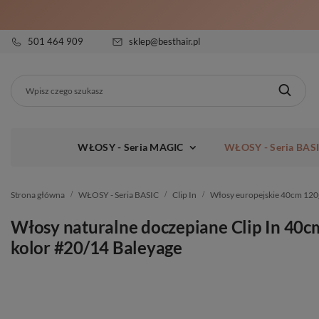
501 464 909
sklep@besthair.pl
WŁOSY - Seria MAGIC
WŁOSY - Seria BAS
Strona główna
WŁOSY - Seria BASIC
Clip In
Włosy europejskie 40cm 120
Włosy naturalne doczepiane Clip In 40c
kolor #20/14 Baleyage