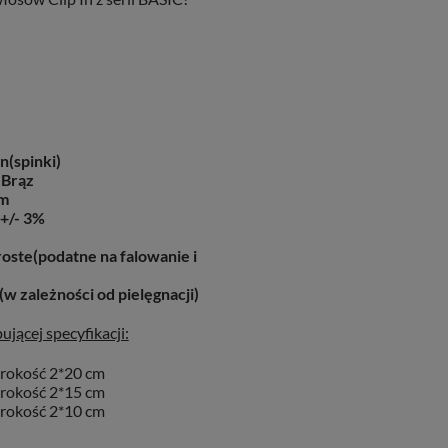
In(spinki)
 Brąz
m
+/- 3%
oste(podatne na falowanie i
(w zależności od pielęgnacji)
jącej specyfikacji:
erokość 2*20 cm
erokość 2*15 cm
erokość 2*10 cm