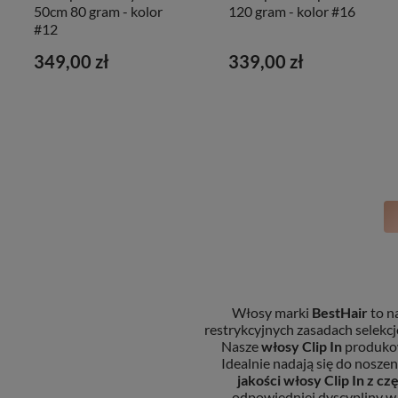
50cm 80 gram - kolor
120 gram - kolor #16
#12
349,00 zł
339,00 zł
Włosy marki
BestHair
to n
restrykcyjnych zasadach selekcj
Nasze
włosy Clip In
produkow
Idealnie nadają się do nosz
jakości
włosy Clip In
z cz
odpowiedniej dyscypliny w 