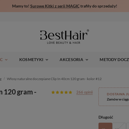
Mamy to!
Surowe Kitki z serii MAGIC
trafiły do sprzedaży!
IC
KOSMETYKI
AKCESORIA
METODY DOCZ
g
Włosy naturalne doczepiane Clip In 40cm 120 gram - kolor #12
m 120 gram -
266 opinii
DOSTAWA J
Zamów w ciąg
Długość