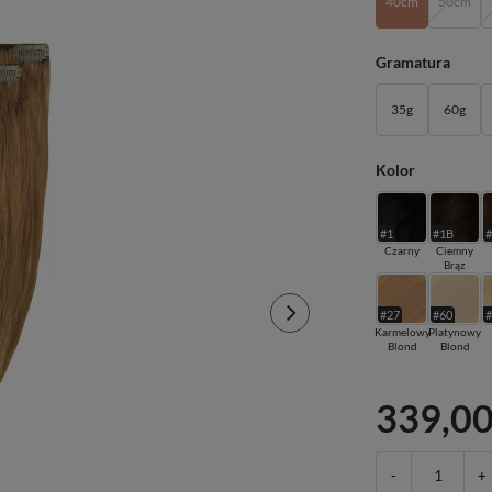
40cm
50cm
Gramatura
35g
60g
Kolor
#1
#1B
Czarny
Ciemny
Brąz
#27
#60
Karmelowy
Platynowy
Blond
Blond
339,00
-
+