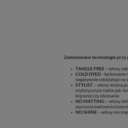
Zastosowane technologie przy 
TANGLE FREE
– włosy zab
COLD DYED -
farbowane n
negatywnie oddziałuje na
STYLIST
– włosy można p
stylistycznym takim jak: f
kręcenie czy obcinanie
NO MATTING
– włosy del
wyczucia matowości/szors
NO SHINE
– włosy nie maj