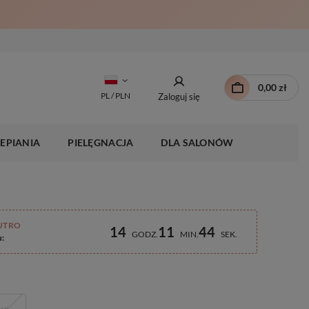
0,00 zł
PL / PLN
Zaloguj się
EPIANIA
PIELĘGNACJA
DLA SALONÓW
UTRO
14
11
43
GODZ
MIN
SEK
u: