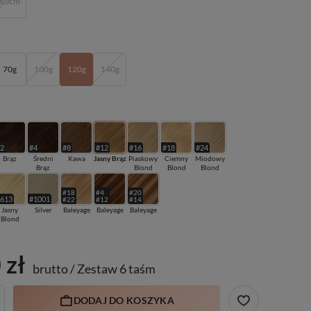
60cm
70g
100g
120g
140g
#2
#4
#8
#12
#16
#18
#24
Brąz
Średni
Kawa
Jasny Brąz
Piaskowy
Ciemny
Miodowy
Brąz
Blond
Blond
Blond
#18
#4
#20
#613
#1001
#22
#12
#14
Jasny
Silver
Baleyage
Baleyage
Baleyage
Blond
 zł
brutto
/
Zestaw 6 taśm
DODAJ DO KOSZYKA