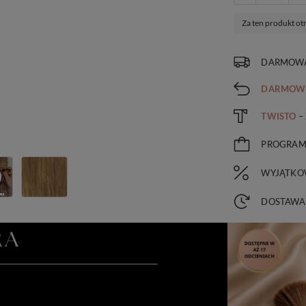
Za ten produkt ot
DARMOWA
DARMOW
TWISTO
–
PROGRA
WYJĄTKO
DOSTAWA