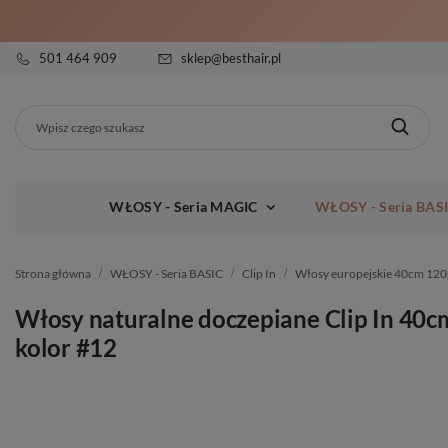
501 464 909
sklep@besthair.pl
WŁOSY - Seria MAGIC
WŁOSY - Seria BAS
Strona główna
WŁOSY - Seria BASIC
Clip In
Włosy europejskie 40cm 120
Włosy naturalne doczepiane Clip In 40c
kolor #12