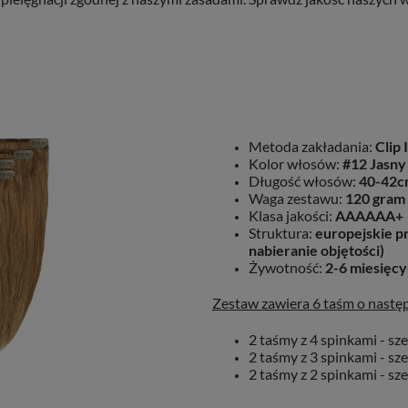
Metoda zakładania:
Clip 
Kolor włosów:
#12 Jasny
Długość włosów:
40-42c
Waga zestawu:
120 gram 
Klasa jakości:
AAAAAA+
Struktura:
europejskie pr
nabieranie objętości)
Żywotność:
2-6 miesięcy
Zestaw zawiera 6 taśm o następu
2 taśmy z 4 spinkami - sz
2 taśmy z 3 spinkami - sz
2 taśmy z 2 spinkami - sz