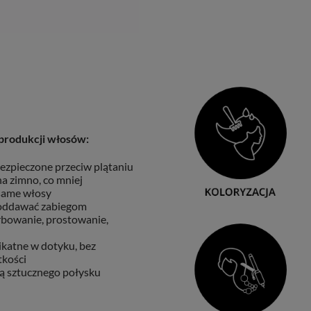
produkcji włosów:
ezpieczone przeciw plątaniu
a zimno, co mniej
 same włosy
oddawać zabiegom
arbowanie, prostowanie,
ikatne w dotyku, bez
tkości
ą sztucznego połysku