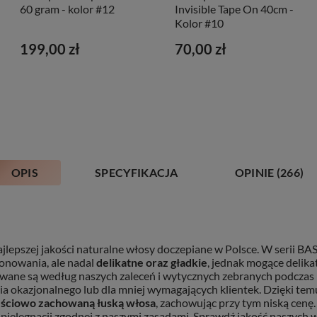
60 gram - kolor #12
Invisible Tape On 40cm -
Kolor #10
199,00 zł
70,00 zł
OPIS
SPECYFIKACJA
OPINIE
(266)
ajlepszej jakości naturalne włosy doczepiane w Polsce. W serii BA
onowania, ale nadal
delikatne oraz gładkie
, jednak mogące delikat
ane są według naszych zaleceń i wytycznych zebranych podczas p
enia okazjonalnego lub dla mniej wymagających klientek. Dzięki 
ęściowo zachowaną łuską włosa
, zachowując przy tym niską cenę.
pielęgnacji zgodnej z naszymi zasadami. Sprawdź jakość naszych wł