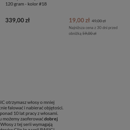
120 gram - kolor #18
339,00 zł
19,00 zł
49,00 zł
Najniższa cena z 30 dni przed
obniżką
59,00 zł
SIC otrzymasz włosy o mniej
nie falować i nabierać objętości.
onad 10 lat pracy z włosami.
temu możemy zaoferować
dobrej
 Włosy z tej serii wymagają
osów Clip In z serii BASIC!