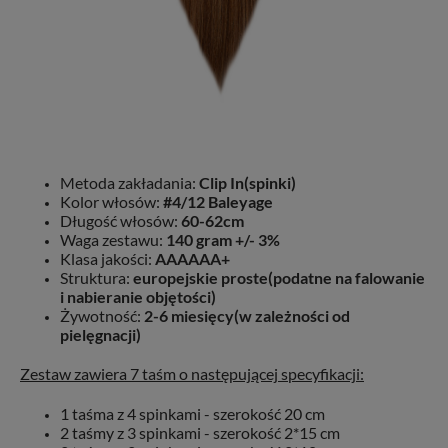
Metoda zakładania:
Clip In(spinki)
Kolor włosów:
#4/12 Baleyage
Długość włosów:
60-62cm
Waga zestawu:
140 gram +/- 3%
Klasa jakości:
AAAAAA+
Struktura:
europejskie proste(podatne na falowanie
i nabieranie objętości)
Żywotność:
2-6 miesięcy(w zależności od
pielęgnacji)
Zestaw zawiera 7 taśm o następującej specyfikacji:
1 taśma z 4 spinkami - szerokość 20 cm
2 taśmy z 3 spinkami - szerokość 2*15 cm