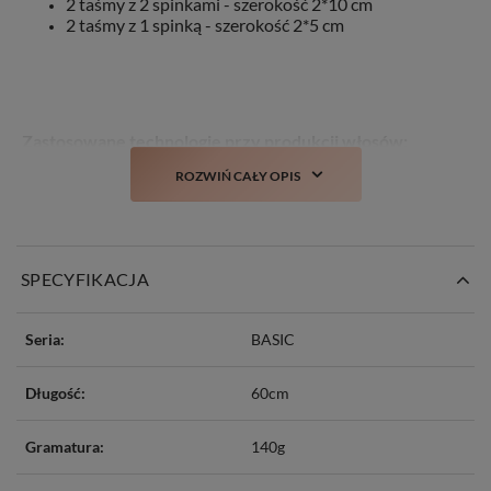
2 taśmy z 2 spinkami - szerokość 2*10 cm
2 taśmy z 1 spinką - szerokość 2*5 cm
Zastosowane technologie przy produkcji włosów:
ROZWIŃ CAŁY OPIS
TANGLE FREE
– włosy zabezpieczone przeciw
plątaniu
COLD DYED -
farbowane na zimno, co mniej
negatywnie oddziałuje na same włosy
STYLIST
– włosy można poddawać zabiegom
SPECYFIKACJA
stylistycznym takim jak: farbowanie, prostowanie,
kręcenie czy obcinanie
NO MATTING
– włosy delikatne w dotyku, bez
Seria:
BASIC
wyczucia matowości/szorstkości
NO SHINE
– włosy nie mają sztucznego połysku
Długość:
60cm
Gramatura:
140g