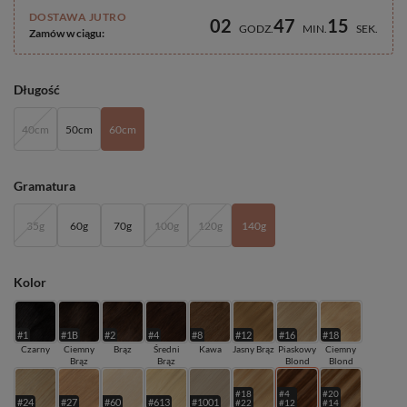
DOSTAWA JUTRO
02
47
15
GODZ
MIN
SEK
Zamów w ciągu:
Długość
40cm
50cm
60cm
Gramatura
35g
60g
70g
100g
120g
140g
Kolor
#1
#1B
#2
#4
#8
#12
#16
#18
Czarny
Ciemny
Brąz
Średni
Kawa
Jasny Brąz
Piaskowy
Ciemny
Brąz
Brąz
Blond
Blond
#18
#4
#20
#24
#27
#60
#613
#1001
#22
#12
#14