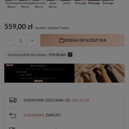
Miodowy
Karmelowy
Platynowy
Jasny
Silver
Baleyage
Baleyage
Baleyage
Blond
Blond
Blond
Blond
559,00 zł
brutto
/
Zestaw 7 taśm
DODAJ DO KOSZYKA
-
+
Za ten produkt otrzymasz:
559.00 pkt.
DARMOWA DOSTAWA
OD
300,00 ZŁ
DARMOWE
ZWROTY