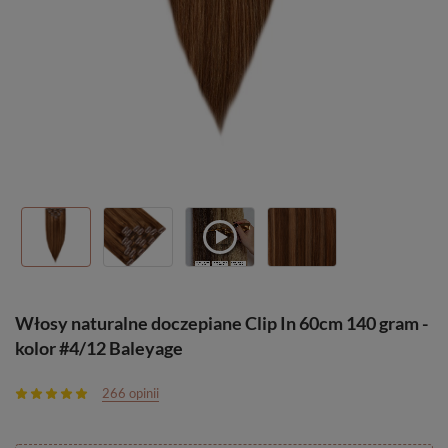
Włosy naturalne doczepiane Clip In 60cm 140 gram -
kolor #4/12 Baleyage
266 opinii