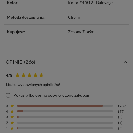
Kolor:
Kolor #4/#12 - Baleyage
Metoda doczepiania:
Clip In
Kupujesz:
Zestaw 7 taśm
OPINIE
(266)
4
/5
Liczba wystawionych opinii: 266
Pokaż tylko opinie potwierdzone zakupem
5
(239)
4
(17)
3
(5)
2
(1)
1
(4)