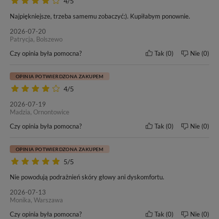
4/5
Najpiękniejsze, trzeba samemu zobaczyć:). Kupiłabym ponownie.
2026-07-20
W tej ofercie kupujesz włosy o
długości 60cm
– oceń czy to
Patrycja, Bolszewo
odpowiednia długość dla Ciebie.
Czy opinia była pomocna?
Tak
0
Nie
0
OPINIA POTWIERDZONA ZAKUPEM
4/5
Naszym włosom zaufało wielu klientów oraz salonów
2026-07-19
fryzjerskich w kraju i poza granicami Polski. Od wielu lat
Madzia, Ornontowice
nasze motto pozostaje bez zmian -
„Nasze włosy, Twoja
Czy opinia była pomocna?
Tak
0
Nie
0
satysfakcja”
. Przekonaj się i Ty o doskonałej jakości włosów
marki BestHair.
OPINIA POTWIERDZONA ZAKUPEM
5/5
Nie powodują podrażnień skóry głowy ani dyskomfortu.
Do każdego zakupu dołączamy ulotkę dotyczącą zasad
pielęgnacji i użytkowania włosów marki BestHair.
2026-07-13
Monika, Warszawa
Czy opinia była pomocna?
Tak
0
Nie
0