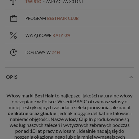
TWISTO
– ZAPŁAĆ ZA 30 DNI
PROGRAM
BESTHAIR CLUB
WYJĄTKOWE
RATY 0%
DOSTAWA W
24H
OPIS
Włosy marki
BestHair
to najlepszej jakości naturalne włosy
doczepiane w Polsce. W serii BASIC otrzymasz włosy o
mniej restrykcyjnych zasadach selekcjonowania, ale nadal
delikatne oraz gładkie
, jednak mogące delikatnie falować i
nabierać objętości. Nasze
włosy Clip In
produkowane są
według naszych zaleceń i wytycznych zebranych podczas
ponad 10 lat pracy z włosami. Idealnie nadają się do
noszenia okazjonalnego lub dla mniej wymagających