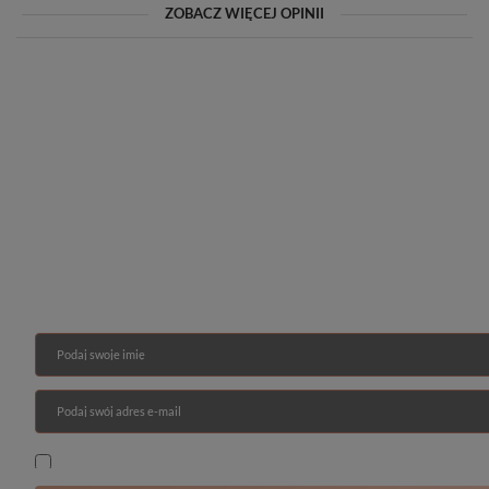
ZOBACZ WIĘCEJ OPINII
Zyskaj dostęp do inspiracji, porad i ekskluzywnych
promocji
NA DOBRY POCZĄTEK OTRZYMASZ OD
NAS SPECJALNY
RABAT -5% NA
ZAKUPY
Podaj swoje imię
Podaj swój adres e-mail
Tak, chcę otrzymywać e-mail newsletter o promocjach i limitowany