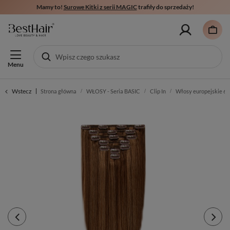
Mamy to!
Surowe Kitki z serii MAGIC
trafiły do sprzedaży!
Menu
Wstecz
Strona główna
WŁOSY - Seria BASIC
Clip In
Włosy europejskie 6