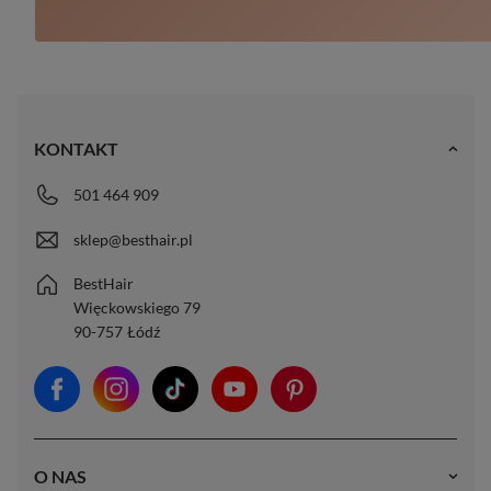
KONTAKT
501 464 909
sklep@besthair.pl
BestHair
Więckowskiego 79
90-757
Łódź
O NAS