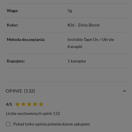
Waga:
5g
Kolor:
#26 - Złoty Blond
Metoda doczepiania:
Invisible Tape On / Ukryte
Kanapki
Kupujesz:
1 kanapka
OPINIE
(132)
Invisible Tape On (Niewidzialne Kanapki)
4
/5
Włosy z s
erii MAGIC
to znakomite rozwiązanie do przedłużania
Liczba wystawionych opinii: 132
włosów metodą Invisible Tape On (Niewidzialne Kanapki).
Polega
ona na połączeniu doczepów z naturalnymi pasmami przy pomocy
Pokaż tylko opinie potwierdzone zakupem
płaskich, elastycznych taśm, które są pokryte włosami imitując