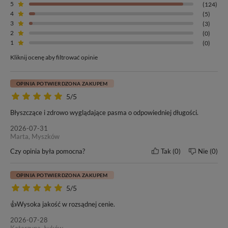
5
(124)
skórę głowy i dzięki temu zapewniają maksymalny komfort
4
(5)
noszenia.
3
(3)
2
(0)
1
(0)
Włosy przedłużone przy pomocy metody Invisible Tape On
wyglądają tak
, jakby w naturalny sposób wyrastały ze skóry głowy!
Kliknij ocenę aby filtrować opinie
Jako najdelikatniejsza i najbardziej dyskretna metodą przedłużania i
zagęszczania włosów jest szczególnie polecana posiadaczkom
OPINIA POTWIERDZONA ZAKUPEM
cienkich, delikatnych i łamliwych pasm oraz paniom, którym zależy
5/5
na maksymalnie naturalnym efekcie.
Błyszczące i zdrowo wyglądające pasma o odpowiedniej długości.
2026-07-31
Marta, Myszków
Czy opinia była pomocna?
Tak
0
Nie
0
OPINIA POTWIERDZONA ZAKUPEM
5/5
Długość włosów
Waga jednej kanapki
👍️Wysoka jakość w rozsądnej cenie.
40 cm
5g (+/- 3%)
2026-07-28
Katarzyna, Łuków