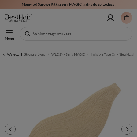
Mamy to!
Surowe Kitki z serii MAGIC
trafiły do sprzedaży!
Menu
Wstecz
Strona główna
WŁOSY - Seria MAGIC
Invisible Tape On - Niewidzial