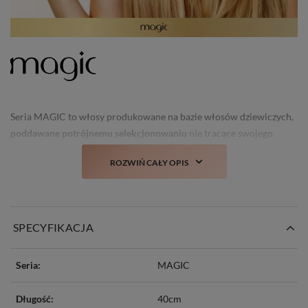
Seria MAGIC to włosy produkowane na bazie włosów dziewiczych,
poddawane potrójnemu selekcjonowaniu
nie tracące swojego
świeżego wyglądu i struktury nawet po kilku myciach.
ROZWIŃ CAŁY OPIS
Prawdziwa nowość i
totalny TOP włosów doczepianych w Polsce!
SPECYFIKACJA
Seria:
MAGIC
Długość:
40cm