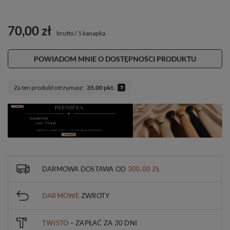
70,00 zł
brutto
/
1 kanapka
POWIADOM MNIE O DOSTĘPNOŚCI PRODUKTU
Za ten produkt otrzymasz:
35.00 pkt.
DARMOWA DOSTAWA
OD
300,00 ZŁ
DARMOWE
ZWROTY
TWISTO
– ZAPŁAĆ ZA 30 DNI