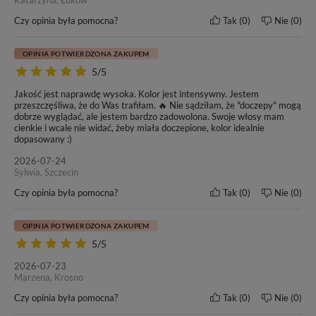
Metoda zakładania
Wymiary taśmy
Czy opinia była pomocna?
Tak
0
Nie
0
Invisible Tape On
4 cm x 0,8 cm
Kolor włosów
Klasa jakości
OPINIA POTWIERDZONA ZAKUPEM
#26 - Złoty Blond
12A+
5/5
Jakość jest naprawdę wysoka. Kolor jest intensywny. Jestem
Żywotność włosów
Gwarancja produktu
przeszczęśliwa, że do Was trafiłam. 🔥 Nie sądziłam, że "doczepy" mogą
dobrze wyglądać, ale jestem bardzo zadowolona. Swoje włosy mam
10-20 mc.
6 mc.
cienkie i wcale nie widać, żeby miała doczepione, kolor idealnie
dopasowany :)
2026-07-24
Sylwia, Szczecin
Czy opinia była pomocna?
Tak
0
Nie
0
OPINIA POTWIERDZONA ZAKUPEM
5/5
2026-07-23
Marzena, Krosno
Czy opinia była pomocna?
Tak
0
Nie
0