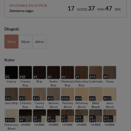
DOSTAWA POJUTRZE
17
37
46
GODZ
MIN
SEK
Zamów w ciągu:
Długość
40cm
50cm
60cm
Kolor
#1
#1B
#2
#4
#6
#7
#7A
#8
Czarny
Ciemny
Brąz
Średni
Miedziany
Naturalny
Czekolada
Kawa
Brąz
Brąz
Brąz
Brąz
#10
#12
#16
#18
#18A
#24
#26
#613
Jasny Brąz
Chłodny
Ciemny
Beżowy
Perłowy
Miodowy
Złoty
Jasny
Brąz
Blond
Blond
Blond
Blond
Blond
Blond
#1B
#2
#2
#7
#7A
#8
#12
#1001
#8
#613
#18A
#12
#613
#18
#1001
Platynowy
OMBRE
OMBRE
OMBRE
OMBRE
OMBRE
OMBRE
OMBRE
Blond