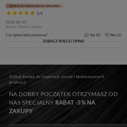
OPINIA POTWIERDZONA ZAKUPEM
5/5
2026-06-01
Beata, Gliwice, śląskie
Czy opinia była pomocna?
Tak
0
Nie
1
ZOBACZ WIĘCEJ OPINII
Seria MAGIC
Zyskaj dostęp do inspiracji, porad i ekskluzywnych
Do efektu przedłużenia zalecamy: 14-20 kanapek.
promocji
Do efektu zagęszczenia zalecamy: 6-14 kanapek.
NA DOBRY POCZĄTEK OTRZYMASZ OD
NAS SPECJALNY
RABAT -5% NA
Na zdjęciu znajduje się 10 kanapek, czyli 50 g włosów.
ZAKUPY
Jedyne w swoim rodzaju, ukryte kanapki z bardzo grubymi
końcówkami!