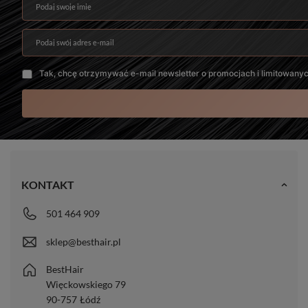
Podaj swoje imię
Podaj swój adres e-mail
Tak, chcę otrzymywać e-mail newsletter o promocjach i limitowany
KONTAKT
501 464 909
sklep@besthair.pl
BestHair
Więckowskiego 79
90-757
Łódź