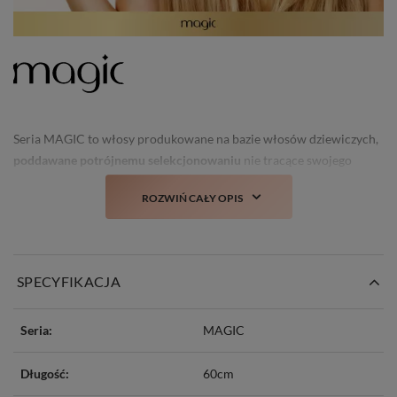
Seria MAGIC to włosy produkowane na bazie włosów dziewiczych,
poddawane potrójnemu selekcjonowaniu
nie tracące swojego
świeżego wyglądu i struktury nawet po kilku myciach.
ROZWIŃ CAŁY OPIS
Prawdziwa nowość i
totalny TOP włosów doczepianych w Polsce!
SPECYFIKACJA
Seria:
MAGIC
Długość:
60cm