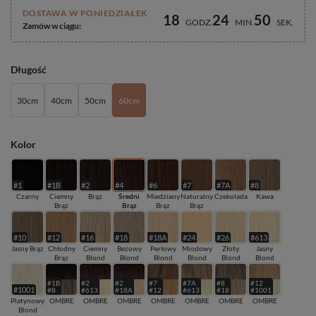
DOSTAWA W PONIEDZIAŁEK
18
24
49
GODZ
MIN
SEK
Zamów w ciągu:
Długość
30cm
40cm
50cm
60cm
Kolor
#1
#1B
#2
#4
#6
#7
#7A
#8
Czarny
Ciemny
Brąz
Średni
Miedziany
Naturalny
Czekolada
Kawa
Brąz
Brąz
Brąz
Brąz
#10
#12
#16
#18
#18A
#24
#26
#613
Jasny Brąz
Chłodny
Ciemny
Beżowy
Perłowy
Miodowy
Złoty
Jasny
Brąz
Blond
Blond
Blond
Blond
Blond
Blond
#1B
#2
#2
#7
#7A
#8
#12
#1001
#8
#613
#18A
#12
#613
#18
#1001
Platynowy
OMBRE
OMBRE
OMBRE
OMBRE
OMBRE
OMBRE
OMBRE
Blond