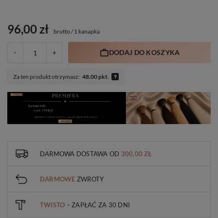
96,00 zł
brutto
/
1 kanapka
DODAJ DO KOSZYKA
-
+
Za ten produkt otrzymasz:
48.00 pkt.
DARMOWA DOSTAWA
OD
300,00 ZŁ
DARMOWE
ZWROTY
TWISTO
– ZAPŁAĆ ZA 30 DNI