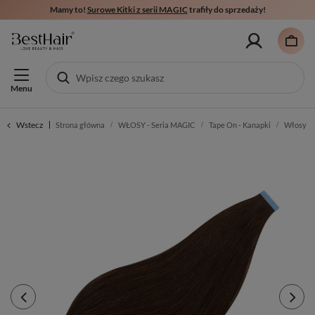
Mamy to!
Surowe Kitki z serii MAGIC
trafiły do sprzedaży!
Menu
Wstecz
Strona główna
WŁOSY - Seria MAGIC
Tape On - Kanapki
Włosy sł