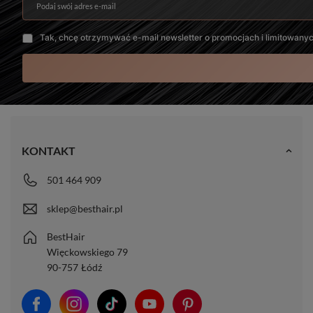
Podaj swój adres e-mail
Tak, chcę otrzymywać e-mail newsletter o promocjach i limitowany
KONTAKT
501 464 909
sklep@besthair.pl
BestHair
Więckowskiego 79
Trwałość
90-757
Łódź
Włosy doczepiane jakości PREMIUM możesz nosić
nawet 10-20
miesięcy.
To żywotność niespotykana w przypadku zwykłych