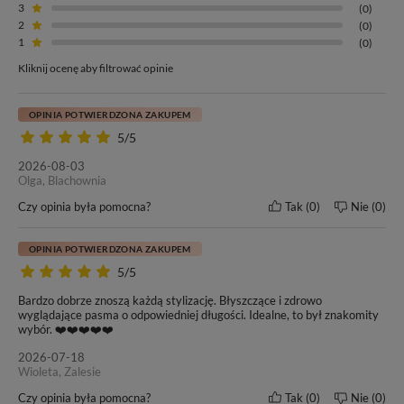
głowy.
3
(0)
2
(0)
1
(0)
Zapewnia naturalne efekty przy minimalnym czasie trwania
zabiegu.
Jako jedna z najmniej inwazyjnych metod przedłużania i
Kliknij ocenę aby filtrować opinie
zagęszczania włosów jest bezpieczna także dla posiadaczek
cienkich, delikatnych i łamliwych pasm.
OPINIA POTWIERDZONA ZAKUPEM
5/5
2026-08-03
Olga, Blachownia
Czy opinia była pomocna?
Tak
0
Nie
0
OPINIA POTWIERDZONA ZAKUPEM
Długość włosów
Waga jednej kanapki
5/5
60 cm
7g (+/- 3%)
Bardzo dobrze znoszą każdą stylizację. Błyszczące i zdrowo
wyglądające pasma o odpowiedniej długości. Idealne, to był znakomity
wybór. ❤️❤️❤️❤️❤️
Metoda zakładania
Wymiary taśmy
Tape On
4 cm x 0,8 cm
2026-07-18
Wioleta, Zalesie
Kolor włosów
Klasa jakości
Czy opinia była pomocna?
Tak
0
Nie
0