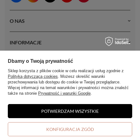
doczepów. Wynika ona nie tylko z potrójnej selekcji włosów, ale też
naszej specjalnej metody obróbki, zarówno chemicznej, jak i
O NAS
termicznej.
Na tych włosach można stosować zabiegi takie jak:
farbowanie,
INFORMACJE
prostowanie, kręcenie czy modelowanie.
Seria MAGIC to najlepsza
alternatywa dla włosów dziewiczych, spełniająca nawet najwyższe
wymagania użytkowniczek włosów przedłużanych.
Dbamy o Twoją prywatność
MOJE KONTO
Sklep korzysta z plików cookie w celu realizacji usług zgodnie z
Polityką dotyczącą cookies
. Możesz określić warunki
przechowywania lub dostępu do cookie w Twojej przeglądarce.
Więcej informacji na temat warunków i prywatności można znaleźć
także na stronie
Prywatność i warunki Google
.
POTWIERDZAM WSZYSTKIE
W sklepie prezentujemy ceny brutto (z VAT).
KONFIGURACJA ZGÓD
DODAJ DO KOSZYKA
-
+