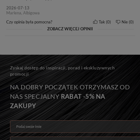
2026-07-13
Marlena, Albigowa
Czy opinia była pomocna?
Tak
0
Nie
0
ZOBACZ WIĘCEJ OPINII
Seria MAGIC
Do efektu przedłużenia zalecamy: 14-20 kanapek.
Zyskaj dostęp do inspiracji, porad i ekskluzywnych
Do efektu zagęszczenia zalecamy: 6-14 kanapek.
promocji
Na zdjęciu znajduje się 10 kanapek, czyli 70 g włosów.
NA DOBRY POCZĄTEK OTRZYMASZ OD
NAS SPECJALNY
RABAT -5% NA
Jedyne w swoim rodzaju, kanapki z bardzo grubymi końcówkami!
ZAKUPY
Podaj swoje imię