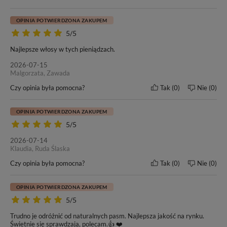
#4 - Średni Brąz
12A+
OPINIA POTWIERDZONA ZAKUPEM
Żywotność włosów
Gwarancja produktu
5/5
10-20 mc.
6 mc.
Najlepsze włosy w tych pieniądzach.
2026-07-15
Malgorzata, Zawada
Czy opinia była pomocna?
Tak
0
Nie
0
OPINIA POTWIERDZONA ZAKUPEM
5/5
2026-07-14
Klaudia, Ruda Ślaska
Czy opinia była pomocna?
Tak
0
Nie
0
OPINIA POTWIERDZONA ZAKUPEM
5/5
Trudno je odróżnić od naturalnych pasm. Najlepsza jakość na rynku.
Świetnie się sprawdzają, polecam.👍 ❤️