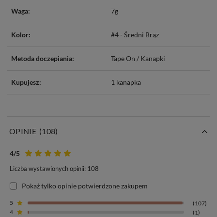
Waga:
7g
Kolor:
#4 - Średni Brąz
Metoda doczepiania:
Tape On / Kanapki
Kupujesz:
1 kanapka
OPINIE
(108)
Tape On
4
/5
Liczba wystawionych opinii: 108
Włosy z serii
MAGIC to znakomite rozwiązanie do przedłużania
włosów metodą kanapkową (Tape On).
Polega ona na połączeniu
Pokaż tylko opinie potwierdzone zakupem
doczepów z naturalnymi pasmami przy pomocy lekkich,
5
(107)
niewidocznych silikonowych taśm umieszczonych tuż przy skórze
4
(1)