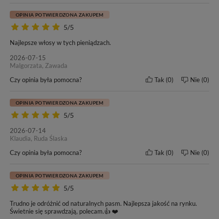
#2 - Brąz
12A+
OPINIA POTWIERDZONA ZAKUPEM
Żywotność włosów
Gwarancja produktu
5/5
10-20 mc.
6 mc.
Najlepsze włosy w tych pieniądzach.
2026-07-15
Malgorzata, Zawada
Czy opinia była pomocna?
Tak
0
Nie
0
OPINIA POTWIERDZONA ZAKUPEM
5/5
2026-07-14
Klaudia, Ruda Ślaska
Czy opinia była pomocna?
Tak
0
Nie
0
OPINIA POTWIERDZONA ZAKUPEM
5/5
Trudno je odróżnić od naturalnych pasm. Najlepsza jakość na rynku.
Świetnie się sprawdzają, polecam.👍 ❤️