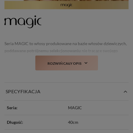
Seria MAGIC to włosy produkowane na bazie włosów dziewiczych,
poddawane potrójnemu selekcjonowaniu
nie tracące swojego
świeżego wyglądu i struktury nawet po kilku myciach.
ROZWIŃ CAŁY OPIS
Prawdziwa nowość i
totalny TOP włosów doczepianych w Polsce!
SPECYFIKACJA
Seria:
MAGIC
Długość:
40cm