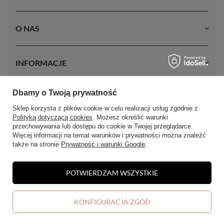
termicznej.
O NAS
Na tych włosach można stosować zabiegi takie jak:
farbowanie,
prostowanie, kręcenie czy modelowanie.
Seria MAGIC to najlepsza
alternatywa dla włosów dziewiczych, spełniająca nawet najwyższe
INFORMACJE
wymagania użytkowniczek włosów przedłużanych.
Dbamy o Twoją prywatność
MOJE KONTO
Sklep korzysta z plików cookie w celu realizacji usług zgodnie z
Polityką dotyczącą cookies
. Możesz określić warunki
przechowywania lub dostępu do cookie w Twojej przeglądarce.
Więcej informacji na temat warunków i prywatności można znaleźć
także na stronie
Prywatność i warunki Google
.
POTWIERDZAM WSZYSTKIE
W sklepie prezentujemy ceny brutto (z VAT).
KONFIGURACJA ZGÓD
DODAJ DO KOSZYKA
-
+