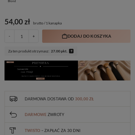
Blond
54,00 zł
brutto
/
1 kanapka
DODAJ DO KOSZYKA
-
+
Za ten produkt otrzymasz:
27.00 pkt.
DARMOWA DOSTAWA
OD
300,00 ZŁ
DARMOWE
ZWROTY
TWISTO
– ZAPŁAĆ ZA 30 DNI