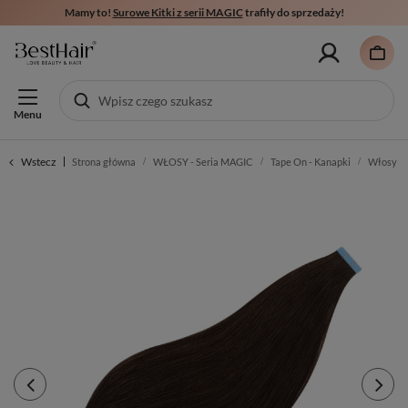
Mamy to!
Surowe Kitki z serii MAGIC
trafiły do sprzedaży!
Menu
Wstecz
Strona główna
WŁOSY - Seria MAGIC
Tape On - Kanapki
Włosy sł