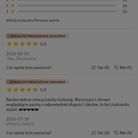
2
(0)
1
(0)
Zapewnia naturalne efekty przy minimalnym czasie trwania
zabiegu.
Jako jedna z najmniej inwazyjnych metod przedłużania i
Kliknij ocenę aby filtrować opinie
zagęszczania włosów jest bezpieczna także dla posiadaczek
cienkich, delikatnych i łamliwych pasm.
OPINIA POTWIERDZONA ZAKUPEM
5/5
2026-08-03
Olga, Blachownia
Czy opinia była pomocna?
Tak
0
Nie
0
OPINIA POTWIERDZONA ZAKUPEM
Długość włosów
Waga jednej kanapki
5/5
40 cm
5g (+/- 3%)
Bardzo dobrze znoszą każdą stylizację. Błyszczące i zdrowo
wyglądające pasma o odpowiedniej długości. Idealne, to był znakomity
wybór. ❤️❤️❤️❤️❤️
Metoda zakładania
Wymiary taśmy
Tape On
4 cm x 0,8 cm
2026-07-18
Wioleta, Zalesie
Kolor włosów
Klasa jakości
Czy opinia była pomocna?
Tak
0
Nie
0