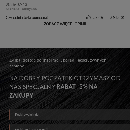
2026-07-13
Marlena, Albigowa
Czy opinia była pomocna?
Tak
0
Nie
0
ZOBACZ WIĘCEJ OPINII
Seria MAGIC
Do efektu przedłużenia zalecamy: 14-20 kanapek.
Zyskaj dostęp do inspiracji, porad i ekskluzywnych
Do efektu zagęszczenia zalecamy: 6-14 kanapek.
promocji
Na zdjęciu znajduje się 10 kanapek, czyli 50 g włosów.
NA DOBRY POCZĄTEK OTRZYMASZ OD
NAS SPECJALNY
RABAT -5% NA
ZAKUPY
Podaj swoje imię
Podaj swój adres e-mail