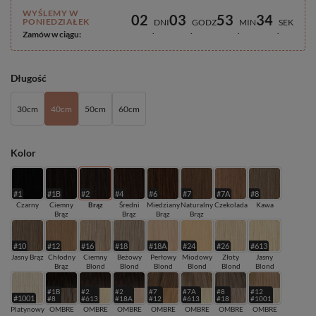
WYŚLEMY W
02
03
53
34
PONIEDZIAŁEK
DNI
GODZ
MIN
SEK
Zamów w ciągu:
Długość
30cm
40cm
50cm
60cm
Kolor
#1
#1B
#2
#4
#6
#7
#7A
#8
Czarny
Ciemny
Brąz
Średni
Miedziany
Naturalny
Czekolada
Kawa
Brąz
Brąz
Brąz
Brąz
#10
#12
#16
#18
#18A
#24
#26
#613
Jasny Brąz
Chłodny
Ciemny
Beżowy
Perłowy
Miodowy
Złoty
Jasny
Brąz
Blond
Blond
Blond
Blond
Blond
Blond
#1B
#2
#2
#7
#7A
#8
#12
#1001
#8
#613
#18A
#12
#613
#18
#1001
Platynowy
OMBRE
OMBRE
OMBRE
OMBRE
OMBRE
OMBRE
OMBRE