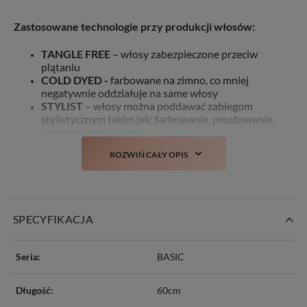
Zastosowane technologie przy produkcji włosów:
TANGLE FREE
– włosy zabezpieczone przeciw
plątaniu
COLD DYED -
farbowane na zimno, co mniej
negatywnie oddziałuje na same włosy
STYLIST
– włosy można poddawać zabiegom
stylistycznym takim jak: farbowanie, prostowanie,
kręcenie czy obcinanie
NO MATTING
– włosy delikatne w dotyku, bez
ROZWIŃ CAŁY OPIS
wyczucia matowości/szorstkości
NO SHINE
– włosy nie mają sztucznego połysku
SPECYFIKACJA
Seria:
BASIC
Długość:
60cm