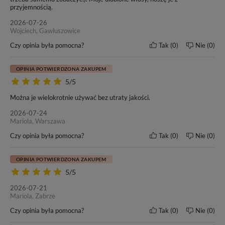
odpowiednia długość dla Ciebie.
przyjemnością.
2026-07-26
Wojciech, Gawluszowice
Czy opinia była pomocna?
Tak
0
Nie
0
Naszym włosom zaufało wielu klientów oraz salonów
fryzjerskich w kraju i poza granicami Polski. Od wielu lat
OPINIA POTWIERDZONA ZAKUPEM
nasze motto pozostaje bez zmian -
„Nasze włosy, Twoja
5/5
satysfakcja”
. Przekonaj się i Ty o doskonałej jakości włosów
marki BestHair.
Można je wielokrotnie używać bez utraty jakości.
2026-07-24
Mariola, Warszawa
Czy opinia była pomocna?
Tak
0
Nie
0
Do każdego zakupu dołączamy ulotkę dotyczącą zasad
pielęgnacji i użytkowania włosów marki BestHair.
OPINIA POTWIERDZONA ZAKUPEM
5/5
2026-07-21
Mariola, Zabrze
Czy opinia była pomocna?
Tak
0
Nie
0