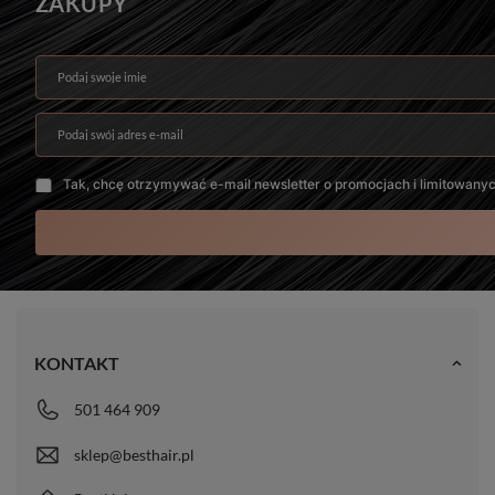
ZAKUPY
Podaj swoje imię
Podaj swój adres e-mail
Tak, chcę otrzymywać e-mail newsletter o promocjach i limitowany
KONTAKT
501 464 909
sklep@besthair.pl