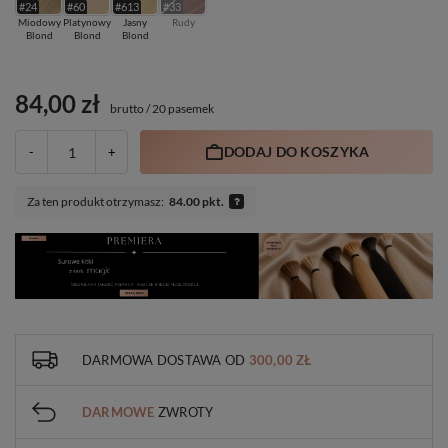
#24
#60
#613
#33
Miodowy
Platynowy
Jasny
Rudy
Blond
Blond
Blond
84,00 zł
brutto
/
20 pasemek
DODAJ DO KOSZYKA
-
+
Za ten produkt otrzymasz:
84.00 pkt.
DARMOWA DOSTAWA
OD
300,00 ZŁ
DARMOWE
ZWROTY