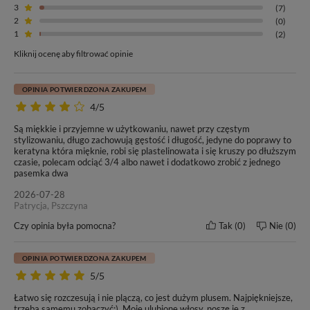
3
(7)
2
(0)
1
(2)
Kliknij ocenę aby filtrować opinie
OPINIA POTWIERDZONA ZAKUPEM
4/5
Są miękkie i przyjemne w użytkowaniu, nawet przy częstym
stylizowaniu, długo zachowują gęstość i długość, jedyne do poprawy to
keratyna która mięknie, robi się plastelinowata i się kruszy po dłuższym
czasie, polecam odciąć 3/4 albo nawet i dodatkowo zrobić z jednego
pasemka dwa
2026-07-28
Patrycja, Pszczyna
Czy opinia była pomocna?
Tak
0
Nie
0
OPINIA POTWIERDZONA ZAKUPEM
5/5
Łatwo się rozczesują i nie plączą, co jest dużym plusem. Najpiękniejsze,
W tej ofercie kupujesz włosy o
długości 60cm
– oceń czy to
trzeba samemu zobaczyć:). Moje ulubione włosy, noszę je z