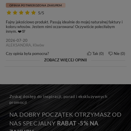
OPINIA POTWIERDZONA ZAKUPEM
5/5
Fajny jakościowo produkt. Pasują idealnie do mojej naturalnej faktury i
koloru włosów. Jestem nimi oczarowana! Oczywiście poleciłabym
innym. ❤️💯
2026-07-20
ALEKSANDRA, Klwów
Czy opinia była pomocna?
Tak
0
Nie
0
ZOBACZ WIĘCEJ OPINII
Zyskaj dostęp do inspiracji, porad i ekskluzywnych
promocji
NA DOBRY POCZĄTEK OTRZYMASZ OD
NAS SPECJALNY
RABAT -5% NA