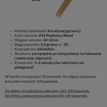
Metoda zakładania:
Keratyna(zgrzewy)
Kolor włosów:
#16 Piaskowy Blond
Długość włosów:
60-62cm
Waga pasemka:
0,8 grama +/- 3%
Klasa jakości:
AAAAAA+
Struktura:
europejskie proste(podatne na falowanie
i nabieranie objętości)
Żywotność:
2-6 miesięcy(w zależności od
pielęgnacji)
W tej ofercie kupujesz 20 pasemek. Na zdjęciu pokazany
jest pełen komplet 100 pasemek.
Do efektu przedłużenia zalecamy 160-200 pasemek.
Do efektu zagęszczenia zalecamy
80-140 pasemek.