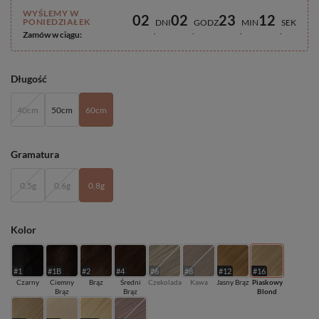
WYŚLEMY W
02
02
23
11
PONIEDZIAŁEK
DNI
GODZ
MIN
SEK
Zamów w ciągu:
Długość
40cm
50cm
60cm
Gramatura
0,5g
0,6g
0,8g
Kolor
#1
#1B
#2
#4
#6
#8
#12
#16
Czarny
Ciemny
Brąz
Średni
Czekolada
Kawa
Jasny Brąz
Piaskowy
Brąz
Brąz
Blond