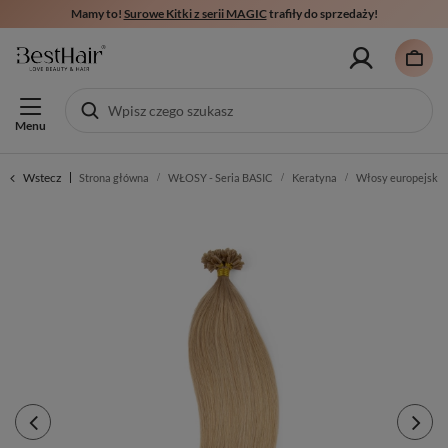
Mamy to!
Surowe Kitki z serii MAGIC
trafiły do sprzedaży!
Menu
Wstecz
Strona główna
WŁOSY - Seria BASIC
Keratyna
Włosy europejskie