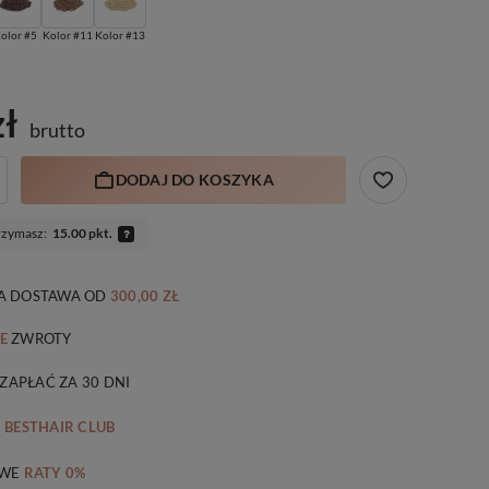
olor #5
Kolor #11
Kolor #13
zł
brutto
DODAJ DO KOSZYKA
rzymasz:
15.00 pkt.
 DOSTAWA
OD
300,00 ZŁ
E
ZWROTY
 ZAPŁAĆ ZA 30 DNI
M
BESTHAIR CLUB
WE
RATY 0%