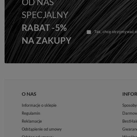
OD NAS
SPECJALNY
RABAT -5%
Tak, chcę otrzymywać e-
NA ZAKUPY
O NAS
INFO
Informacje o sklepie
Sposoby 
Regulamin
Darmow
Reklamacje
BestHai
Odstąpienie od umowy
Gwaranc