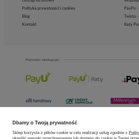
Odstąp od umowy
Współpr
Polityka prywatności i cookies
PayPo - 
Blog
Twisto -
Kontakt
Raty Pa
Dbamy o Twoją prywatność
Sklep korzysta z plików cookie w celu realizacji usług zgodnie z
Polit
określić warunki przechowywania lub dostępu do cookie w Twojej przeg