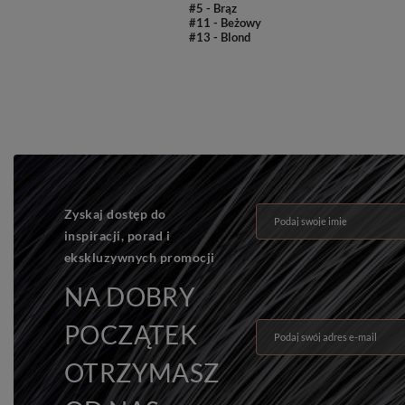
#5 - Brąz
#11 - Beżowy
#13 - Blond
Zyskaj dostęp do
Podaj swoje imię
inspiracji, porad i
ekskluzywnych promocji
NA DOBRY
POCZĄTEK
Podaj swój adres e-mail
OTRZYMASZ