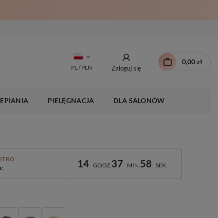
0,00 zł
PL / PLN
Zaloguj się
EPIANIA
PIELĘGNACJA
DLA SALONÓW
UTRO
14
37
57
GODZ
MIN
SEK
u: