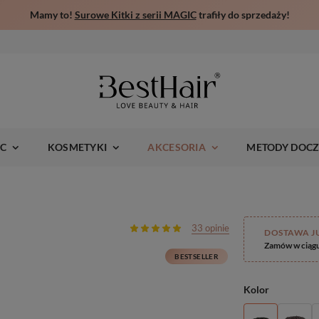
Mamy to!
Surowe Kitki z serii MAGIC
trafiły do sprzedaży!
IC
KOSMETYKI
AKCESORIA
METODY DOCZ
33 opinie
DOSTAWA J
Zamów w ciąg
BESTSELLER
Kolor