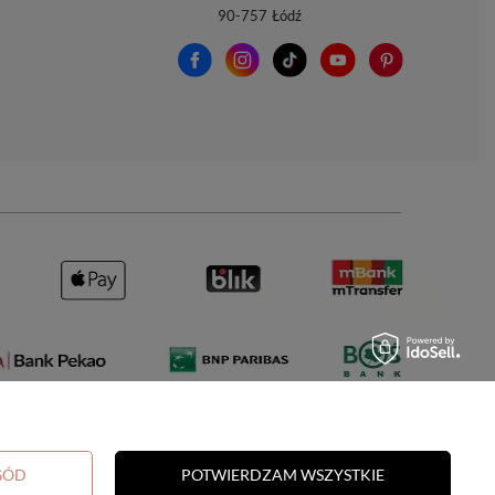
90-757
Łódź
GÓD
POTWIERDZAM WSZYSTKIE