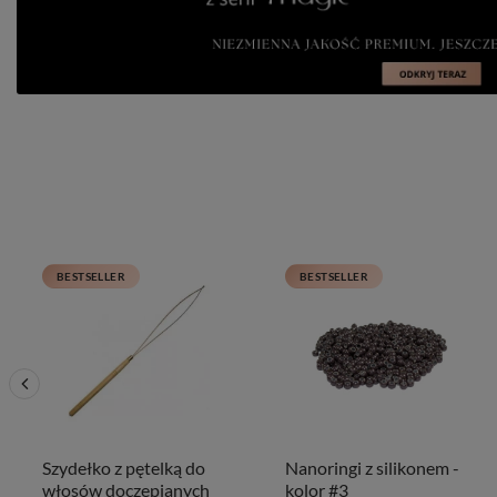
BESTSELLER
BESTSELLER
Szydełko z pętelką do
Nanoringi z silikonem -
włosów doczepianych
kolor #3