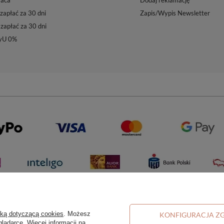
aca
Dodaj reklamację
zapłać za 30 dni
Zapis/Wypis Newsletter
 zapłać za 30 dni
yU 0%
yką dotyczącą cookies
. Możesz
KONFIGURACJA Z
lądarce. Więcej informacji na