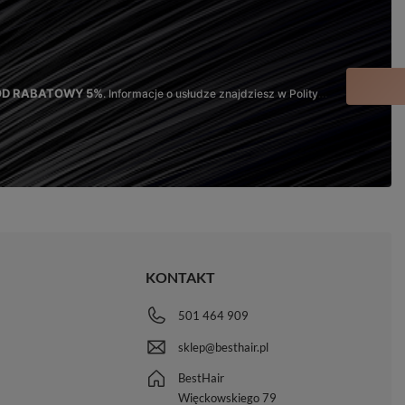
KOD RABATOWY 5%
. Informacje o usłudze znajdziesz w Polityce Prywatności oraz Regulaminie.
KONTAKT
501 464 909
sklep@besthair.pl
BestHair
Więckowskiego 79