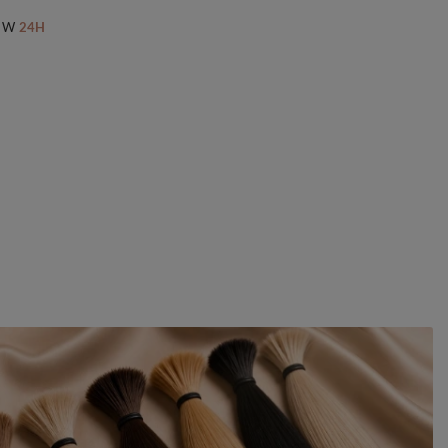
 W
24H