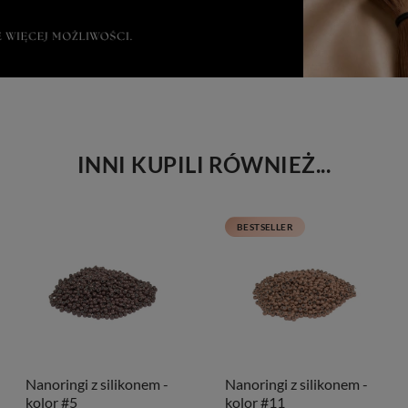
INNI KUPILI RÓWNIEŻ...
BESTSELLER
Nanoringi z silikonem -
Nanoringi z silikonem -
kolor #5
kolor #11