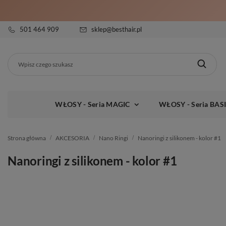
501 464 909
sklep@besthair.pl
WŁOSY - Seria MAGIC
WŁOSY - Seria BAS
Strona główna
AKCESORIA
Nano Ringi
Nanoringi z silikonem - kolor #1
Nanoringi z silikonem - kolor #1