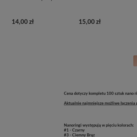
14,00 zł
15,00 zł
Cena dotyczy kompletu 100 sztuk nano r
Aktualnie najmniejsze możliwe łączenia 
Nanoringi występują w pięciu kolorach:
#1 - Czarny
#3 - Ciemny Brąz