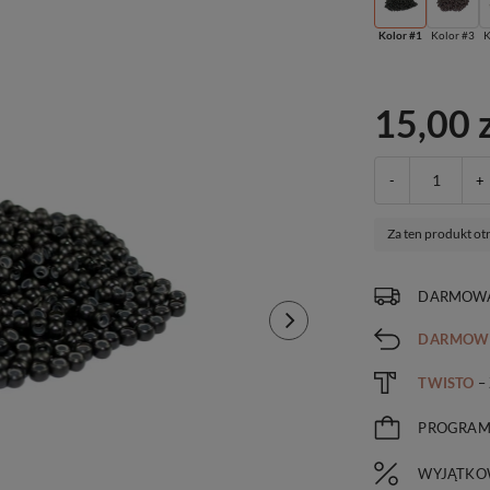
Kolor #1
Kolor #3
K
15,00 
-
+
Za ten produkt ot
DARMOWA
DARMOW
TWISTO
–
PROGRA
WYJĄTKO