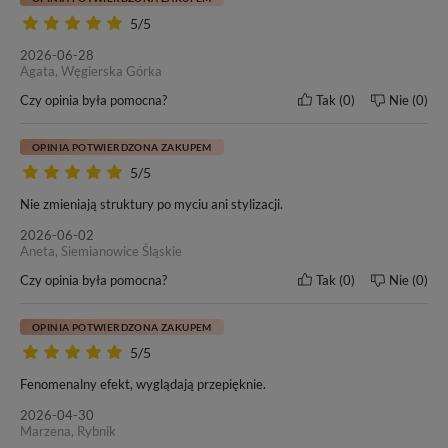
5/5
W tej ofercie kupujesz włosy o
długości 40cm
– oceń czy to
odpowiednia długość dla Ciebie.
2026-06-28
Agata, Węgierska Górka
Czy opinia była pomocna?
Tak
0
Nie
0
OPINIA POTWIERDZONA ZAKUPEM
Naszym włosom zaufało wielu klientów oraz salonów
5/5
fryzjerskich w kraju i poza granicami Polski. Od wielu lat
nasze motto pozostaje bez zmian -
„Nasze włosy, Twoja
Nie zmieniają struktury po myciu ani stylizacji.
satysfakcja”
. Przekonaj się i Ty o doskonałej jakości włosów
2026-06-02
marki BestHair.
Aneta, Siemianowice Śląskie
Czy opinia była pomocna?
Tak
0
Nie
0
Do każdego zakupu dołączamy ulotkę dotyczącą zasad
OPINIA POTWIERDZONA ZAKUPEM
pielęgnacji i użytkowania włosów marki BestHair.
5/5
Fenomenalny efekt, wyglądają przepięknie.
2026-04-30
Marzena, Rybnik