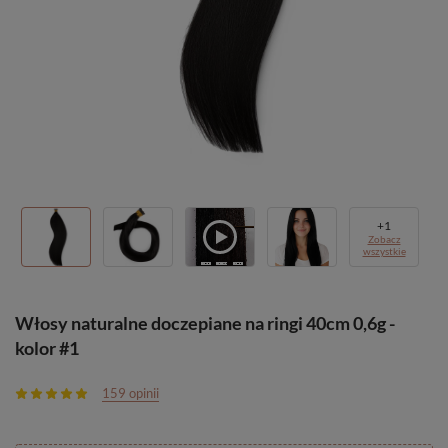
+
1
Zobacz
wszystkie
Włosy naturalne doczepiane na ringi 40cm 0,6g -
kolor #1
159 opinii