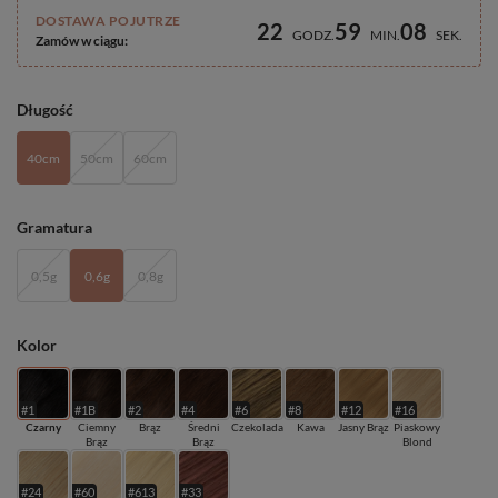
DOSTAWA POJUTRZE
22
59
07
GODZ
MIN
SEK
Zamów w ciągu:
Długość
40cm
50cm
60cm
Gramatura
0,5g
0,6g
0,8g
Kolor
#1
#1B
#2
#4
#6
#8
#12
#16
Czarny
Ciemny
Brąz
Średni
Czekolada
Kawa
Jasny Brąz
Piaskowy
Brąz
Brąz
Blond
#24
#60
#613
#33