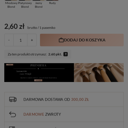
Miodowy
Platynowy
Jasny
Rudy
Blond
Blond
Blond
2,60 zł
brutto
/
1 pasemko
DODAJ DO KOSZYKA
-
+
Za ten produkt otrzymasz:
2.60 pkt.
DARMOWA DOSTAWA
OD
300,00 ZŁ
DARMOWE
ZWROTY