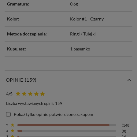
Gramatura:
0,6g
Kolor:
Kolor #1 - Czarny
Metoda doczepiania:
Ringi / Tulejki
Kupujesz:
1 pasemko
OPINIE
(159)
4
/5
Liczba wystawionych opinii: 159
Pokaż tylko opinie potwierdzone zakupem
5
(148)
4
(8)
3
(3)