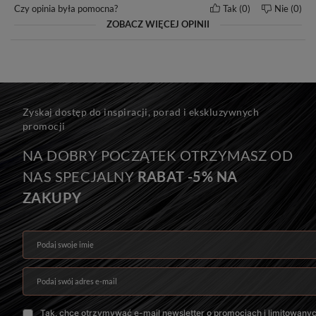
Czy opinia była pomocna?
Tak
0
Nie
0
ZOBACZ WIĘCEJ OPINII
Zyskaj dostęp do inspiracji, porad i ekskluzywnych
promocji
NA DOBRY POCZĄTEK OTRZYMASZ OD
NAS SPECJALNY
RABAT -5% NA
ZAKUPY
Podaj swoje imię
Podaj swój adres e-mail
Tak, chcę otrzymywać e-mail newsletter o promocjach i limitowany