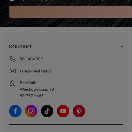
KONTAKT
501 464 909
sklep@besthair.pl
BestHair
Więckowskiego 79
90-757
Łódź