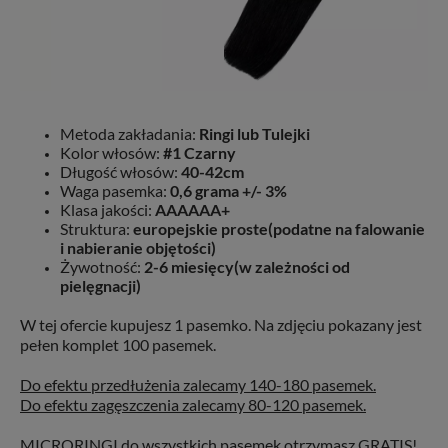
Metoda zakładania:
Ringi lub Tulejki
Kolor włosów:
#1 Czarny
Długość włosów:
40-42cm
Waga pasemka:
0,6 grama +/- 3%
Klasa jakości:
AAAAAA+
Struktura:
europejskie proste(podatne na falowanie
i nabieranie objętości)
Żywotność:
2-6 miesięcy(w zależności od
pielęgnacji)
W tej ofercie kupujesz 1 pasemko. Na zdjęciu pokazany jest
pełen komplet 100 pasemek.
Do efektu przedłużenia zalecamy 140-180 pasemek.
Do efektu zagęszczenia zalecamy
80-120 pasemek.
MICRORINGI do wszystkich pasemek otrzymasz GRATIS!