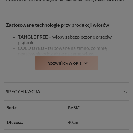
Zastosowane technologie przy produkcji włosów:
TANGLE FREE
– włosy zabezpieczone przeciw
plątaniu
COLD DYED -
farbowane na zimno, co mniej
negatywnie oddziałuje na same włosy
STYLIST
– włosy można poddawać zabiegom
ROZWIŃ CAŁY OPIS
stylistycznym takim jak: farbowanie, prostowanie,
kręcenie czy obcinanie
NO MATTING
– włosy delikatne w dotyku, bez
wyczucia matowości/szorstkości
NO SHINE
– włosy nie mają sztucznego połysku
SPECYFIKACJA
Seria:
BASIC
Długość:
40cm