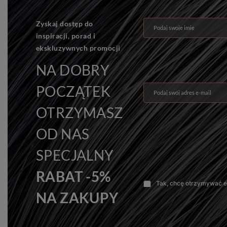
Zyskaj dostęp do
Podaj swoje imię
inspiracji, porad i
ekskluzywnych promocji
NA DOBRY
POCZĄTEK
Podaj swój adres e-mail
OTRZYMASZ
OD NAS
SPECJALNY
RABAT -5%
Tak, chcę otrzymywać e-
NA ZAKUPY