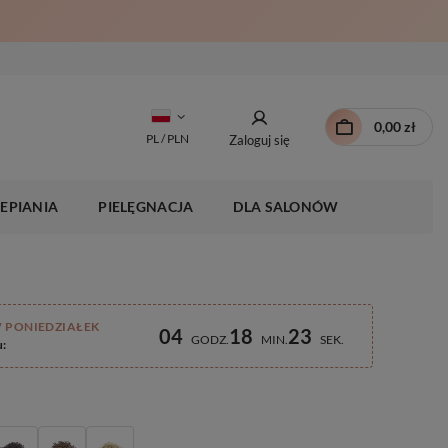
0,00 zł
PL / PLN
Zaloguj się
EPIANIA
PIELĘGNACJA
DLA SALONÓW
 PONIEDZIAŁEK
04
18
22
GODZ
MIN
SEK
u: