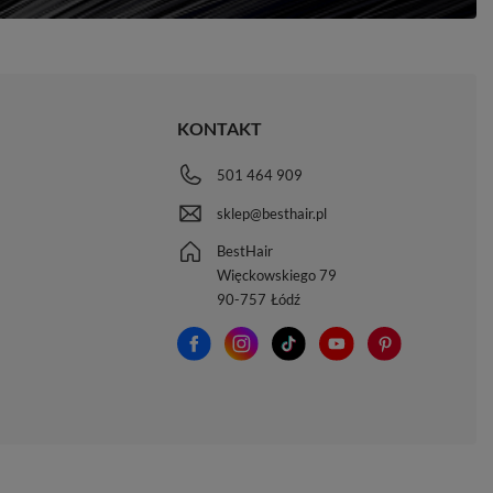
KONTAKT
501 464 909
sklep@besthair.pl
BestHair
Więckowskiego 79
90-757
Łódź