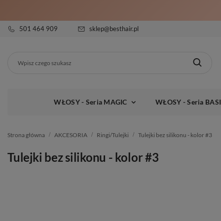
501 464 909
sklep@besthair.pl
WŁOSY - Seria MAGIC
WŁOSY - Seria BAS
Strona główna
AKCESORIA
Ringi/Tulejki
Tulejki bez silikonu - kolor #3
Tulejki bez silikonu - kolor #3