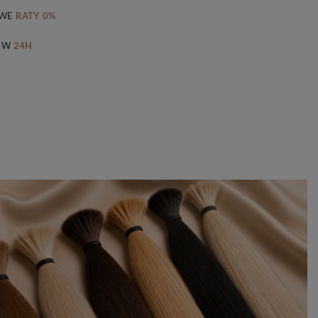
WE
RATY 0%
 W
24H