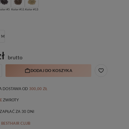
olor #5
Kolor #11
Kolor #13
r M
zł
brutto
DODAJ DO KOSZYKA
 DOSTAWA
OD
300,00 ZŁ
E
ZWROTY
 ZAPŁAĆ ZA 30 DNI
M
BESTHAIR CLUB