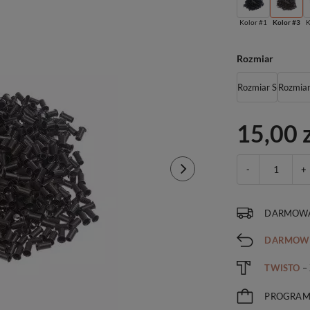
Kolor #1
Kolor #3
K
Rozmiar
Rozmiar S
Rozmia
15,00 
-
+
DARMOWA
DARMOW
TWISTO
–
PROGRA