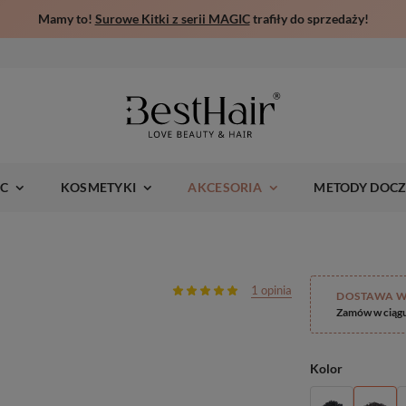
Mamy to!
Surowe Kitki z serii MAGIC
trafiły do sprzedaży!
IC
KOSMETYKI
AKCESORIA
METODY DOCZ
1 opinia
DOSTAWA W
Zamów w ciąg
Kolor