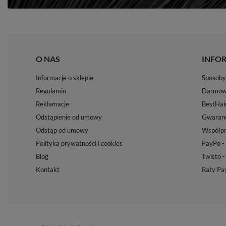
O NAS
INFO
Informacje o sklepie
Sposoby 
Regulamin
Darmow
Reklamacje
BestHai
Odstąpienie od umowy
Gwaranc
Odstąp od umowy
Współpr
Polityka prywatności i cookies
PayPo - 
Blog
Twisto -
Kontakt
Raty Pa