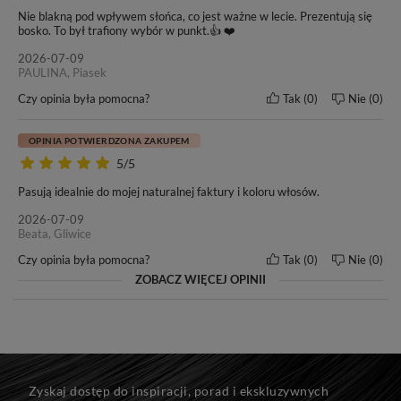
Nie blakną pod wpływem słońca, co jest ważne w lecie. Prezentują się
Naszym włosom zaufało wielu klientów oraz salonów
bosko. To był trafiony wybór w punkt.👍 ❤️
fryzjerskich w kraju i poza granicami Polski. Od wielu lat
2026-07-09
nasze motto pozostaje bez zmian -
„Nasze włosy, Twoja
PAULINA, Piasek
satysfakcja”
. Przekonaj się i Ty o doskonałej jakości włosów
marki BestHair.
Czy opinia była pomocna?
Tak
0
Nie
0
OPINIA POTWIERDZONA ZAKUPEM
5/5
Do każdego zakupu dołączamy ulotkę dotyczącą zasad
pielęgnacji i użytkowania włosów marki BestHair.
Pasują idealnie do mojej naturalnej faktury i koloru włosów.
2026-07-09
Beata, Gliwice
Czy opinia była pomocna?
Tak
0
Nie
0
ZOBACZ WIĘCEJ OPINII
Zyskaj dostęp do inspiracji, porad i ekskluzywnych