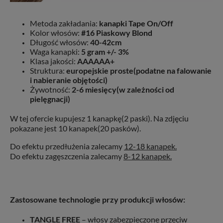
Metoda zakładania:
kanapki Tape On/Off
Kolor włosów:
#16 Piaskowy Blond
Długość włosów:
40-42cm
Waga kanapki:
5 gram +/- 3%
Klasa jakości:
AAAAAA+
Struktura:
europejskie proste(podatne na falowanie
i nabieranie objętości)
Żywotność:
2-6 miesięcy(w zależności od
pielęgnacji)
W tej ofercie kupujesz 1 kanapkę(2 paski). Na zdjęciu
pokazane jest 10 kanapek(20 pasków).
Do efektu przedłużenia zalecamy
12-18 kanapek.
Do efektu zagęszczenia zalecamy
8-12 kanapek.
Zastosowane technologie przy produkcji włosów:
TANGLE FREE
– włosy zabezpieczone przeciw