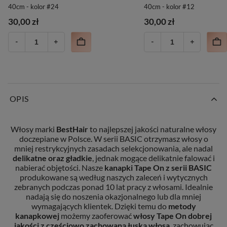
40cm - kolor #24
40cm - kolor #12
30,00 zł
30,00 zł
OPIS
Włosy marki
BestHair
to najlepszej jakości naturalne włosy
doczepiane w Polsce. W serii BASIC otrzymasz włosy o
mniej restrykcyjnych zasadach selekcjonowania, ale nadal
delikatne oraz gładkie
, jednak mogące delikatnie falować i
nabierać objętości. Nasze
kanapki Tape On z serii BASIC
produkowane są według naszych zaleceń i wytycznych
zebranych podczas ponad 10 lat pracy z włosami. Idealnie
nadają się do noszenia okazjonalnego lub dla mniej
wymagających klientek. Dzięki temu do
metody
kanapkowej
możemy zaoferować
włosy Tape On
dobrej
jakości z częściowo zachowaną łuską włosa
, zachowując