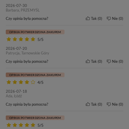
2026-07-30
Barbara, PRZEMYŚL
Czy opinia była pomocna?
Tak
0
Nie
0
OPINIA POTWIERDZONA ZAKUPEM
5/5
2026-07-20
Patrycja, Tarnowskie Góry
Czy opinia była pomocna?
Tak
0
Nie
0
OPINIA POTWIERDZONA ZAKUPEM
4/5
2026-07-18
Ada, Łódź
W tej ofercie kupujesz włosy o
długości 40cm
– oceń czy to
Czy opinia była pomocna?
Tak
0
Nie
0
odpowiednia długość dla Ciebie.
OPINIA POTWIERDZONA ZAKUPEM
5/5