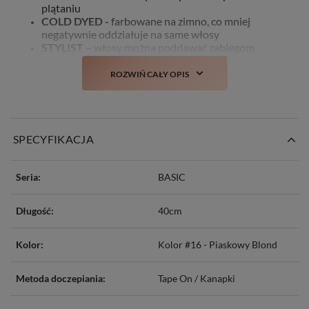
plątaniu
COLD DYED -
farbowane na zimno, co mniej
negatywnie oddziałuje na same włosy
STYLIST
– włosy można poddawać zabiegom
stylistycznym takim jak: farbowanie, prostowanie,
kręcenie czy obcinanie
ROZWIŃ CAŁY OPIS
NO MATTING
– włosy delikatne w dotyku, bez
wyczucia matowości/szorstkości
NO SHINE
– włosy nie mają sztucznego połysku
SPECYFIKACJA
Seria:
BASIC
Długość:
40cm
Kolor:
Kolor #16 - Piaskowy Blond
Metoda doczepiania:
Tape On / Kanapki