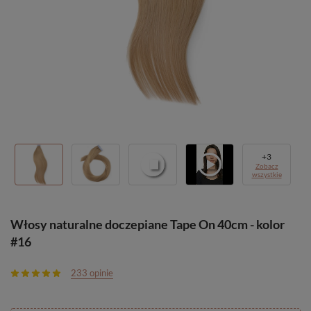
+
3
Zobacz
wszystkie
Włosy naturalne doczepiane Tape On 40cm - kolor
#16
233 opinie