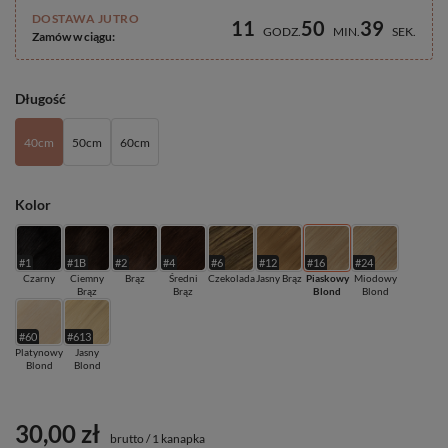
DOSTAWA JUTRO
11
50
39
GODZ
MIN
SEK
Zamów w ciągu:
Długość
40cm
50cm
60cm
Kolor
#1
#1B
#2
#4
#6
#12
#16
#24
Czarny
Ciemny
Brąz
Średni
Czekolada
Jasny Brąz
Piaskowy
Miodowy
Brąz
Brąz
Blond
Blond
#60
#613
Platynowy
Jasny
Blond
Blond
30,00 zł
brutto
/
1 kanapka