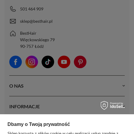
501 464 909
sklep@besthair.pl
BestHair
Więckowskiego 79
90-757
Łódź
O NAS
INFORMACJE
Dbamy o Twoją prywatność
MOJE KONTO
Sklep korzysta z plików cookie w celu realizacji usług zgodnie z