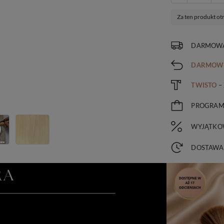
Za ten produkt ot
DARMOWA
DARMOW
TWISTO
–
PROGRA
WYJĄTKO
DOSTAWA