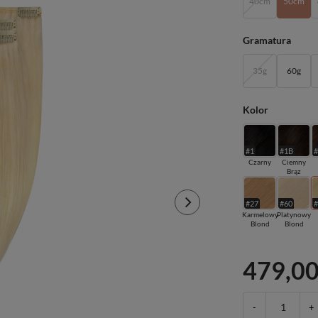
40cm
50cm
Gramatura
35g
60g
Kolor
#1
#1B
Czarny
Ciemny
Brąz
#27
#60
Karmelowy
Platynowy
Blond
Blond
479,00
-
+