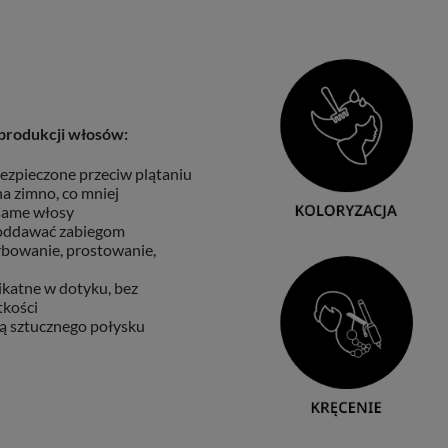
produkcji włosów:
ezpieczone przeciw plątaniu
a zimno, co mniej
 same włosy
oddawać zabiegom
arbowanie, prostowanie,
ikatne w dotyku, bez
tkości
ą sztucznego połysku