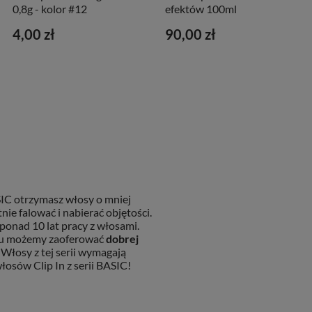
0,8g - kolor #12
efektów 100ml
4,00 zł
90,00 zł
SIC otrzymasz włosy o mniej
nie falować i nabierać objętości.
onad 10 lat pracy z włosami.
temu możemy zaoferować
dobrej
 Włosy z tej serii wymagają
osów Clip In z serii BASIC!