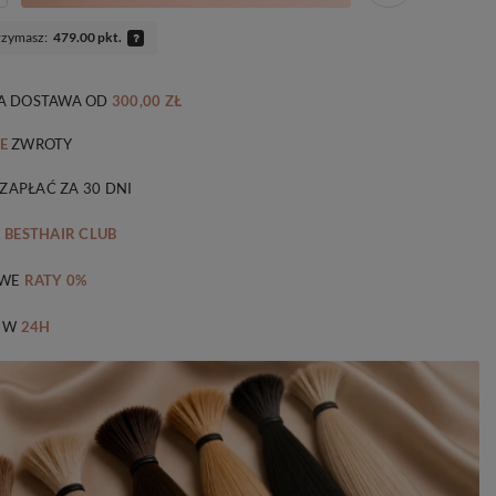
rzymasz:
479.00 pkt.
 DOSTAWA
OD
300,00 ZŁ
E
ZWROTY
 ZAPŁAĆ ZA 30 DNI
M
BESTHAIR CLUB
WE
RATY 0%
 W
24H