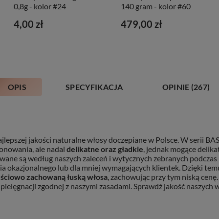
0,8g - kolor #24
140 gram - kolor #60
4,00 zł
479,00 zł
OPIS
SPECYFIKACJA
OPINIE
(267)
ajlepszej jakości naturalne włosy doczepiane w Polsce. W serii BA
onowania, ale nadal
delikatne oraz gładkie
, jednak mogące delikat
ane są według naszych zaleceń i wytycznych zebranych podczas p
enia okazjonalnego lub dla mniej wymagających klientek. Dzięki 
ęściowo zachowaną łuską włosa
, zachowując przy tym niską cenę.
pielęgnacji zgodnej z naszymi zasadami. Sprawdź jakość naszych wł