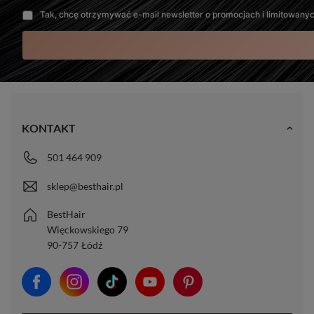
Tak, chcę otrzymywać e-mail newsletter o promocjach i limitowany
KONTAKT
501 464 909
sklep@besthair.pl
BestHair
Więckowskiego 79
90-757
Łódź