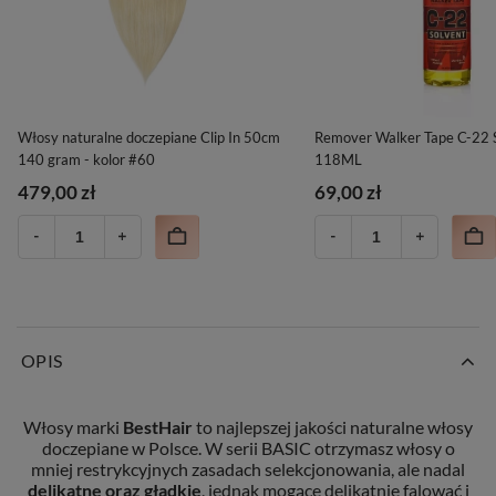
Włosy naturalne doczepiane Clip In 50cm
Remover Walker Tape C-22 
140 gram - kolor #60
118ML
479,00 zł
69,00 zł
OPIS
Włosy marki
BestHair
to najlepszej jakości naturalne włosy
doczepiane w Polsce. W serii BASIC otrzymasz włosy o
mniej restrykcyjnych zasadach selekcjonowania, ale nadal
delikatne oraz gładkie
, jednak mogące delikatnie falować i