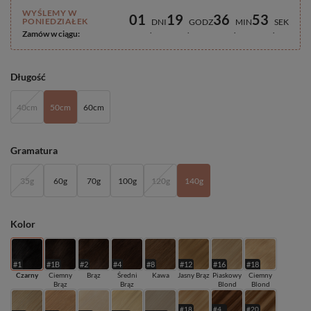
WYŚLEMY W
01
19
36
52
PONIEDZIAŁEK
DNI
GODZ
MIN
SEK
Zamów w ciągu:
Długość
40cm
50cm
60cm
Gramatura
35g
60g
70g
100g
120g
140g
Kolor
#1
#1B
#2
#4
#8
#12
#16
#18
Czarny
Ciemny
Brąz
Średni
Kawa
Jasny Brąz
Piaskowy
Ciemny
Brąz
Brąz
Blond
Blond
#18
#4
#20