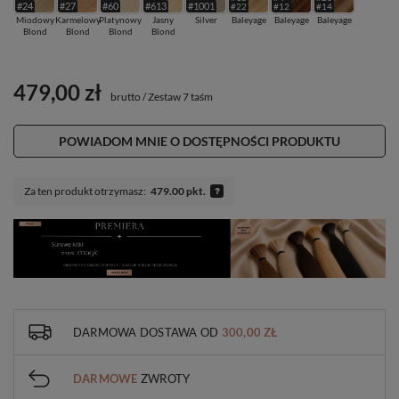
#24
#27
#60
#613
#1001
#22
#12
#14
Miodowy
Karmelowy
Platynowy
Jasny
Silver
Baleyage
Baleyage
Baleyage
Blond
Blond
Blond
Blond
479,00 zł
brutto
/
Zestaw 7 taśm
POWIADOM MNIE O DOSTĘPNOŚCI PRODUKTU
Za ten produkt otrzymasz:
479.00 pkt.
DARMOWA DOSTAWA
OD
300,00 ZŁ
DARMOWE
ZWROTY