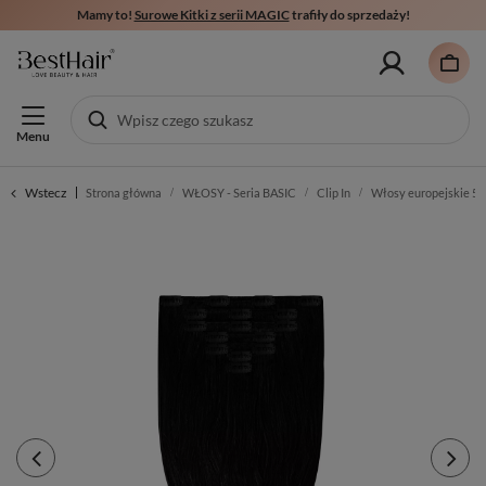
Mamy to!
Surowe Kitki z serii MAGIC
trafiły do sprzedaży!
Menu
Wstecz
Strona główna
WŁOSY - Seria BASIC
Clip In
Włosy europejskie 5