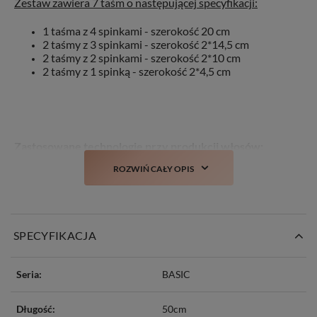
Zestaw zawiera 7 taśm o następującej specyfikacji:
1 taśma z 4 spinkami - szerokość 20 cm
2 taśmy z 3 spinkami - szerokość 2*14,5 cm
2 taśmy z 2 spinkami - szerokość 2*10 cm
2 taśmy z 1 spinką - szerokość 2*4,5 cm
Zastosowane technologie przy produkcji włosów:
ROZWIŃ CAŁY OPIS
TANGLE FREE
– włosy zabezpieczone przeciw
plątaniu
COLD DYED -
farbowane na zimno, co mniej
negatywnie oddziałuje na same włosy
STYLIST
– włosy można poddawać zabiegom
SPECYFIKACJA
stylistycznym takim jak: farbowanie, prostowanie,
kręcenie czy obcinanie
NO MATTING
– włosy delikatne w dotyku, bez
Seria:
BASIC
wyczucia matowości/szorstkości
NO SHINE
– włosy nie mają sztucznego połysku
Długość:
50cm