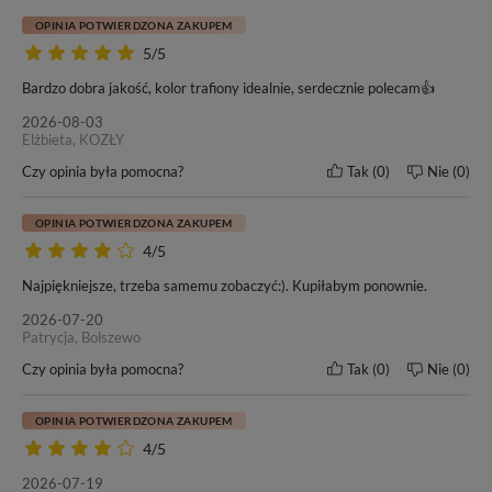
OPINIA POTWIERDZONA ZAKUPEM
5/5
Bardzo dobra jakość, kolor trafiony idealnie, serdecznie polecam👍
2026-08-03
Elżbieta, KOZŁY
W tej ofercie kupujesz włosy o
długości 50cm
– oceń czy to
Czy opinia była pomocna?
Tak
0
Nie
0
odpowiednia długość dla Ciebie.
OPINIA POTWIERDZONA ZAKUPEM
4/5
Najpiękniejsze, trzeba samemu zobaczyć:). Kupiłabym ponownie.
Naszym włosom zaufało wielu klientów oraz salonów
2026-07-20
fryzjerskich w kraju i poza granicami Polski. Od wielu lat
Patrycja, Bolszewo
nasze motto pozostaje bez zmian -
„Nasze włosy, Twoja
Czy opinia była pomocna?
Tak
0
Nie
0
satysfakcja”
. Przekonaj się i Ty o doskonałej jakości włosów
marki BestHair.
OPINIA POTWIERDZONA ZAKUPEM
4/5
2026-07-19
Do każdego zakupu dołączamy ulotkę dotyczącą zasad