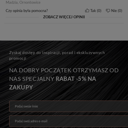
Madzia, Ornontowice
pielęgnacji i użytkowania włosów marki BestHair.
Czy opinia była pomocna?
Tak
0
Nie
0
ZOBACZ WIĘCEJ OPINII
Zyskaj dostęp do inspiracji, porad i ekskluzywnych
promocji
NA DOBRY POCZĄTEK OTRZYMASZ OD
NAS SPECJALNY
RABAT -5% NA
ZAKUPY
Podaj swoje imię
Podaj swój adres e-mail