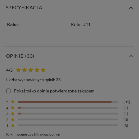
SPECYFIKACJA
Kolor:
Kolor #11
OPINIE
(33)
4
/5
Liczba wystawionych opinii: 33
Pokaż tylko opinie potwierdzone zakupem
5
(31)
4
(1)
3
(1)
2
(0)
1
(0)
Kliknij ocenę aby filtrować opinie