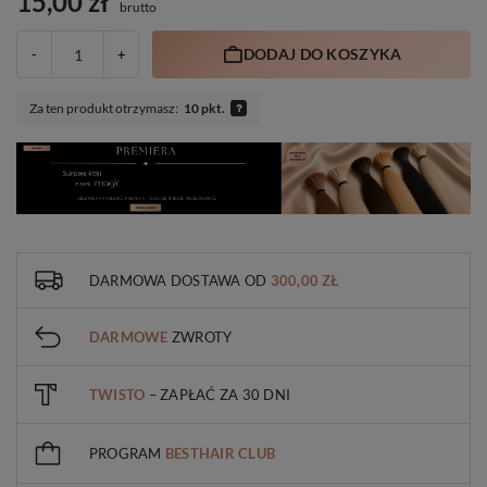
15,00 zł
brutto
DODAJ DO KOSZYKA
-
+
Za ten produkt otrzymasz:
10 pkt.
DARMOWA DOSTAWA
OD
300,00 ZŁ
DARMOWE
ZWROTY
TWISTO
– ZAPŁAĆ ZA 30 DNI
PROGRAM
BESTHAIR CLUB