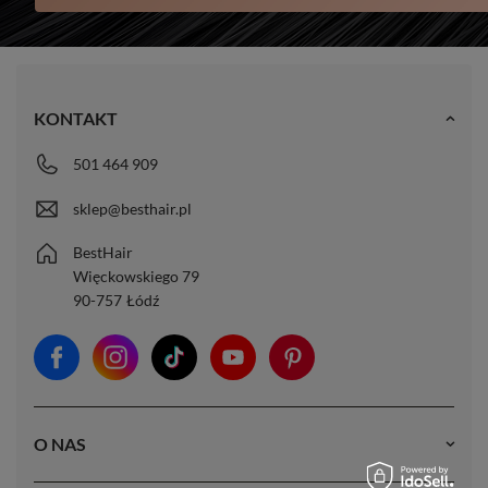
KONTAKT
501 464 909
sklep@besthair.pl
BestHair
Więckowskiego 79
90-757
Łódź
O NAS