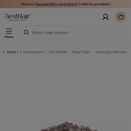
Mamy to!
Surowe Kitki z serii MAGIC
trafiły do sprzedaży!
Menu
Wstecz
Strona główna
AKCESORIA
Ringi/Tulejki
Microringi z silikonem - 