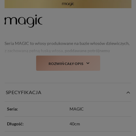
Seria MAGIC to włosy produkowane na bazie włosów dziewiczych,
z zachowaną pełną łuską włosa,
poddawane potrójnemu
selekcjonowaniu
oraz nie tracące swojego świeżego wyglądu i
ROZWIŃ CAŁY OPIS
struktury nawet po kilku myciach.
Prawdziwa nowość i
totalny TOP włosów doczepianych w Polsce!
SPECYFIKACJA
Seria:
MAGIC
Długość:
40cm