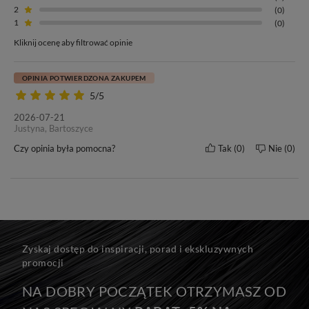
Twoich biologicznych włosach!
2
(0)
1
(0)
Nasze bezszwowe ukryte Clip In
posiadamy w
kilku długościach i
Kliknij ocenę aby filtrować opinie
gramaturach,
dzięki czemu dobierzesz zestaw idealny dla siebie.
Oprócz tego Clip In
dopniesz sama bez pomocy fryzjera w zaledwie
OPINIA POTWIERDZONA ZAKUPEM
5-6 minut
i będziesz zachwycać na randce, ślubie czy innej okazji!
5/5
2026-07-21
Justyna, Bartoszyce
Czy opinia była pomocna?
Tak
0
Nie
0
Długość włosów
Waga zestawu
40 cm
90g (+/- 3%)
Zyskaj dostęp do inspiracji, porad i ekskluzywnych
Metoda zakładania
Pomoc fryzjera
promocji
Bezszwowe Ukryte Clip In
Nie
NA DOBRY POCZĄTEK OTRZYMASZ OD
Kolor włosów
Klasa jakości