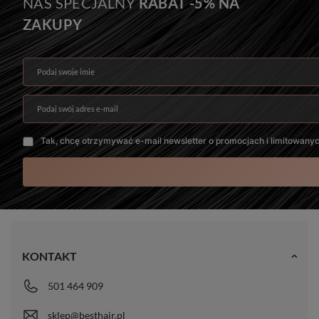
NAS SPECJALNY
RABAT -5% NA
#18 - Beżowy Blond
12A+
ZAKUPY
Żywotność włosów
Gwarancja produktu
10-20 mc.
6 mc.
Podaj swoje imię
Podaj swój adres e-mail
Tak, chcę otrzymywać e-mail newsletter o promocjach i limitowany
KONTAKT
501 464 909
sklep@besthair.pl