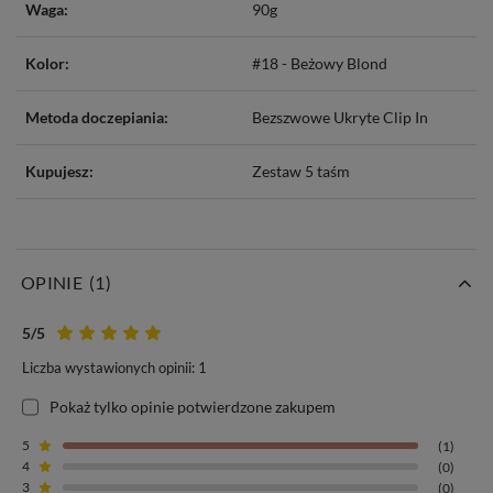
Waga:
90g
Kolor:
#18 - Beżowy Blond
Metoda doczepiania:
Bezszwowe Ukryte Clip In
Kupujesz:
Zestaw 5 taśm
OPINIE
(1)
5
/5
Bezszwowe Invisible Clip In
Liczba wystawionych opinii: 1
Włosy typu Bezszwowe Ukryte Clip In z s
erii MAGIC
to totalna
Pokaż tylko opinie potwierdzone zakupem
nowość w Polsce.
Nie dosyć, że włosy są na elastycznych
5
(1)
bezszwowych taśmach,
to jeszcze posiadają
włoski wszyte do
4
(0)
samego końca w taśmy
przez co doczepy stają się
niewidoczne w
3
(0)