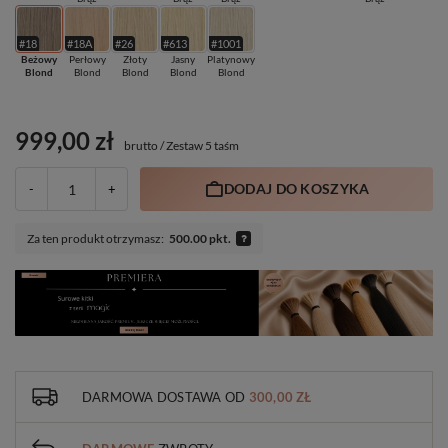
#18
#18A
#26
#613
#1001
Beżowy
Perłowy
Złoty
Jasny
Platynowy
Blond
Blond
Blond
Blond
Blond
999,00 zł
brutto
/
Zestaw 5 taśm
DODAJ DO KOSZYKA
-
+
Za ten produkt otrzymasz:
500.00 pkt.
DARMOWA DOSTAWA
OD
300,00 ZŁ