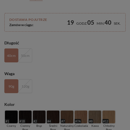
DOSTAWA POJUTRZE
19
05
39
GODZ
MIN
SEK
Zamów w ciągu:
Długość
40cm
50cm
Waga
90g
120g
Kolor
#1
#1B
#2
#4
#7
#7A
#8
#12
Czarny
Ciemny
Brąz
Średni
Naturalny
Czekolada
Kawa
Chłodny
Brąz
Brąz
Brąz
Brąz