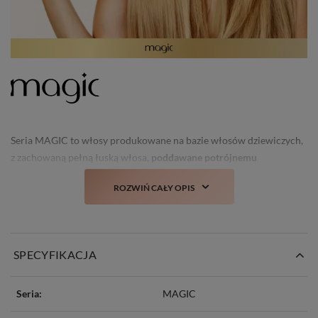
Seria MAGIC to włosy produkowane na bazie włosów dziewiczych,
z zachowaną pełną łuską włosa,
poddawane potrójnemu
selekcjonowaniu
oraz nie tracące swojego świeżego wyglądu i
ROZWIŃ CAŁY OPIS
struktury nawet po kilku myciach.
Prawdziwa nowość i
totalny TOP włosów doczepianych w Polsce!
SPECYFIKACJA
Seria:
MAGIC