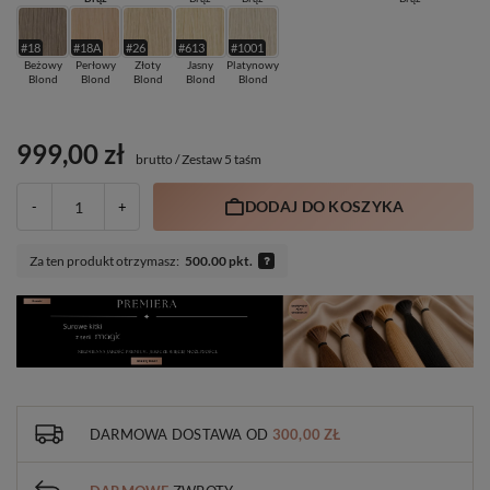
#18
#18A
#26
#613
#1001
Beżowy
Perłowy
Złoty
Jasny
Platynowy
Blond
Blond
Blond
Blond
Blond
999,00 zł
brutto
/
Zestaw 5 taśm
DODAJ DO KOSZYKA
-
+
Za ten produkt otrzymasz:
500.00 pkt.
DARMOWA DOSTAWA
OD
300,00 ZŁ