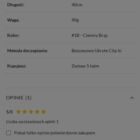
Długość:
40cm
Waga:
90g
Kolor:
#1B - Ciemny Brąz
Metoda doczepiania:
Bezszwowe Ukryte Clip In
Kupujesz:
Zestaw 5 taśm
OPINIE
(1)
5
/5
Bezszwowe Invisible Clip In
Liczba wystawionych opinii: 1
Włosy typu Bezszwowe Ukryte Clip In z s
erii MAGIC
to totalna
Pokaż tylko opinie potwierdzone zakupem
nowość w Polsce.
Nie dosyć, że włosy są na elastycznych