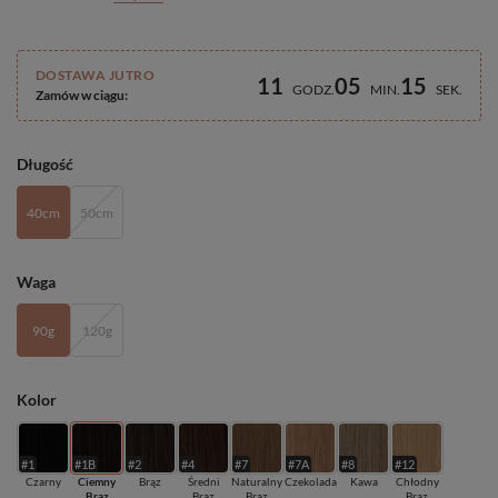
DOSTAWA JUTRO
11
05
14
GODZ
MIN
SEK
Zamów w ciągu:
Długość
40cm
50cm
Waga
90g
120g
Kolor
#1
#1B
#2
#4
#7
#7A
#8
#12
Czarny
Ciemny
Brąz
Średni
Naturalny
Czekolada
Kawa
Chłodny
Brąz
Brąz
Brąz
Brąz