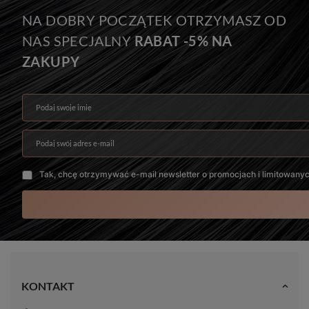
Bezszwowe Ukryte Clip In
Nie
NA DOBRY POCZĄTEK OTRZYMASZ OD
Kolor włosów
Klasa jakości
NAS SPECJALNY
RABAT -5% NA
#1B - Ciemny Brąz
12A+
ZAKUPY
Żywotność włosów
Gwarancja produktu
10-20 mc.
6 mc.
Podaj swoje imię
Podaj swój adres e-mail
Tak, chcę otrzymywać e-mail newsletter o promocjach i limitowany
KONTAKT