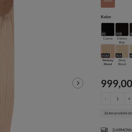
50cm
Kolor
#1
#1B
Czarny
Ciemny
Brąz
#18A
#26
Perłowy
Złoty
Blond
Blond
999,00
-
+
Za ten produkt ot
DARMOWA