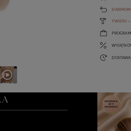
DARMOW
TWISTO
–
PROGRA
WYJĄTKO
DOSTAWA