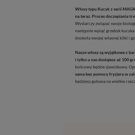
Włosy typu Kucyk z s
erii MAG
na teraz.
Proces doczepiania tr
Wystarczy związać swoje biolog
następnie wpiąć grzebyk kucyka
dookoła swojej własnej kitki i g
Nasze włosy są wyjątkowe z b
i tylko u nas dostajesz aż 100 g
końcowy będzie zjawiskowy. Op
sama bez pomocy fryzjera w zal
będziesz gotowa na wielkie rzec