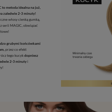
IC
to metoda idealna na już,
wa zaledwie 2-3 minuty!
iczne włosy cienką gumką,
 z serii MAGIC, obwiązać
otowe!
ardzo grubymi końcówkami
ram,
przez co efekt
rócz tego kucyk
dopniesz
edwie 2-3 minuty
i
zy!