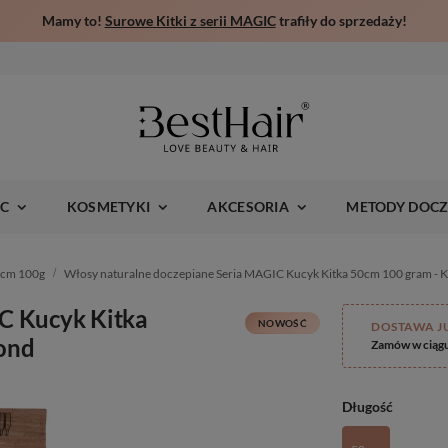
Mamy to!
Surowe Kitki z serii MAGIC
trafiły do sprzedaży!
IC
KOSMETYKI
AKCESORIA
METODY DOCZ
0cm 100g
Włosy naturalne doczepiane Seria MAGIC Kucyk Kitka 50cm 100 gram - 
C Kucyk Kitka
NOWOŚĆ
DOSTAWA J
ond
Zamów w ciąg
Długość