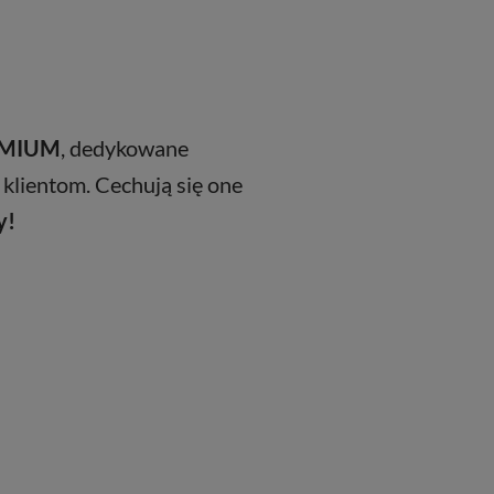
REMIUM
, dedykowane
 klientom. Cechują się one
y!