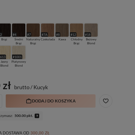
#2
#4
#7
#7A
#8
#12
#18
Brąz
Średni
Naturalny
Czekolada
Kawa
Chłodny
Beżowy
Brąz
Brąz
Brąz
Blond
#613
#1001
Jasny
Platynowy
Blond
Blond
 zł
brutto
/
Kucyk
DODAJ DO KOSZYKA
rzymasz:
500.00 pkt.
 DOSTAWA
OD
300,00 ZŁ