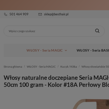
501 464 909
sklep@besthair.pl
WŁOSY - Seria MAGIC
WŁOSY - Seria BAS
Strona główna
WŁOSY - Seria MAGIC
Kucyk / Kitka
Włosy słowiańskie 5
Włosy naturalne doczepiane Seria MAGI
50cm 100 gram - Kolor #18A Perłowy Bl