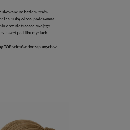
odukowane na bazie włosów
pełną łuską włosa,
poddawane
niu
oraz nie tracące swojego
ury nawet po kilku myciach.
lny TOP włosów doczepianych w