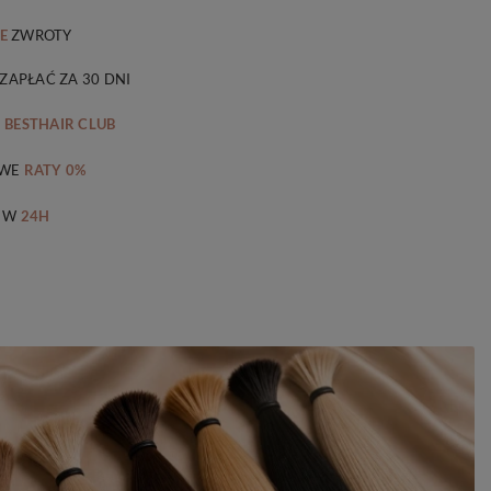
E
ZWROTY
 ZAPŁAĆ ZA 30 DNI
M
BESTHAIR CLUB
WE
RATY 0%
 W
24H