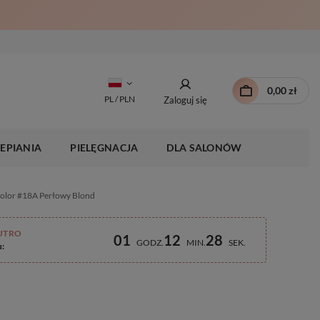
0,00 zł
PL / PLN
Zaloguj się
EPIANIA
PIELĘGNACJA
DLA SALONÓW
Kolor #18A Perłowy Blond
UTRO
01
12
27
GODZ
MIN
SEK
u: