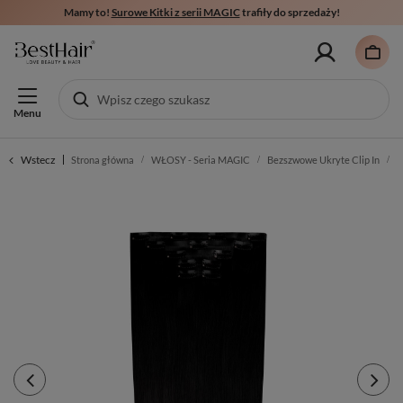
Mamy to!
Surowe Kitki z serii MAGIC
trafiły do sprzedaży!
Menu
Wstecz
Strona główna
WŁOSY - Seria MAGIC
Bezszwowe Ukryte Clip In
W