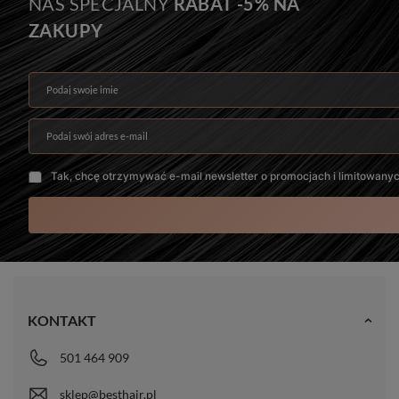
NAS SPECJALNY
RABAT -5% NA
#1 - Czarny
12A+
ZAKUPY
Żywotność włosów
Gwarancja produktu
10-20 mc.
6 mc.
Podaj swoje imię
Podaj swój adres e-mail
Tak, chcę otrzymywać e-mail newsletter o promocjach i limitowany
KONTAKT
501 464 909
sklep@besthair.pl