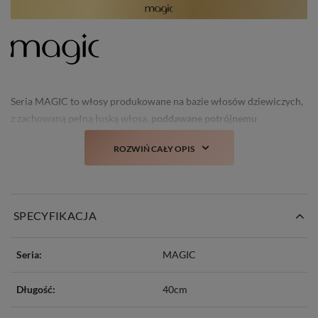
Seria MAGIC to włosy produkowane na bazie włosów dziewiczych,
z zachowaną pełną łuską włosa,
poddawane potrójnemu
selekcjonowaniu
oraz nie tracące swojego świeżego wyglądu i
ROZWIŃ CAŁY OPIS
struktury nawet po kilku myciach.
Prawdziwa nowość i
totalny TOP włosów doczepianych w Polsce!
SPECYFIKACJA
Seria:
MAGIC
Długość:
40cm