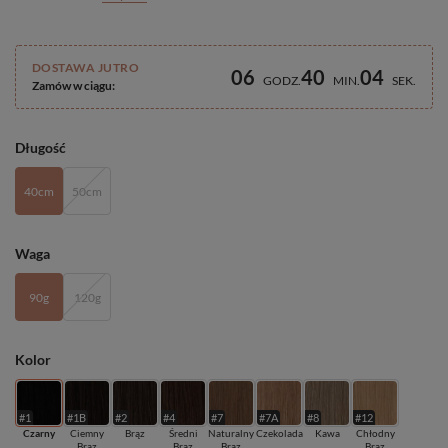
DOSTAWA JUTRO
06
40
04
GODZ
MIN
SEK
Zamów w ciągu:
Długość
40cm
50cm
Waga
90g
120g
Kolor
#1
#1B
#2
#4
#7
#7A
#8
#12
Czarny
Ciemny
Brąz
Średni
Naturalny
Czekolada
Kawa
Chłodny
Brąz
Brąz
Brąz
Brąz