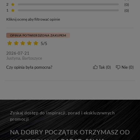
Twoich biologicznych włosach!
2
(0)
1
(0)
Nasze bezszwowe ukryte Clip In
posiadamy w
kilku długościach i
Kliknij ocenę aby filtrować opinie
gramaturach,
dzięki czemu dobierzesz zestaw idealny dla siebie.
Oprócz tego Clip In
dopniesz sama bez pomocy fryzjera w zaledwie
OPINIA POTWIERDZONA ZAKUPEM
5-6 minut
i będziesz zachwycać na randce, ślubie czy innej okazji!
5/5
2026-07-21
Justyna, Bartoszyce
Czy opinia była pomocna?
Tak
0
Nie
0
Długość włosów
Waga zestawu
40 cm
90g (+/- 3%)
Zyskaj dostęp do inspiracji, porad i ekskluzywnych
Metoda zakładania
Pomoc fryzjera
promocji
Bezszwowe Ukryte Clip In
Nie
NA DOBRY POCZĄTEK OTRZYMASZ OD
Kolor włosów
Klasa jakości