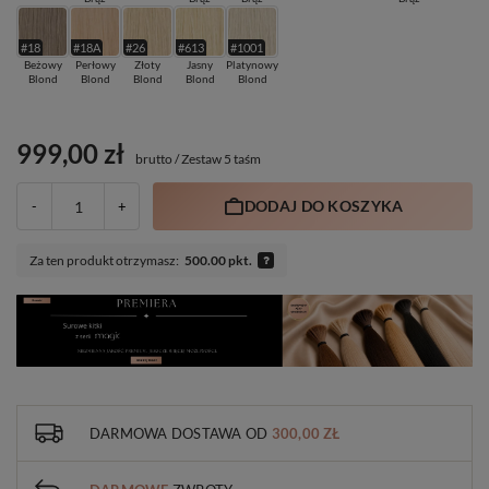
#18
#18A
#26
#613
#1001
Beżowy
Perłowy
Złoty
Jasny
Platynowy
Blond
Blond
Blond
Blond
Blond
999,00 zł
brutto
/
Zestaw 5 taśm
DODAJ DO KOSZYKA
-
+
Za ten produkt otrzymasz:
500.00 pkt.
DARMOWA DOSTAWA
OD
300,00 ZŁ