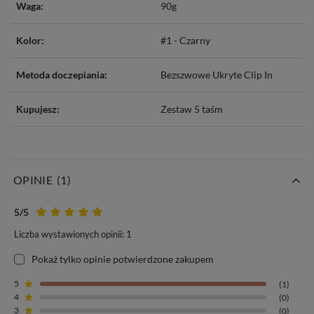
Waga:
90g
Kolor:
#1 - Czarny
Metoda doczepiania:
Bezszwowe Ukryte Clip In
Kupujesz:
Zestaw 5 taśm
OPINIE
(1)
5
/5
Bezszwowe Invisible Clip In
Liczba wystawionych opinii: 1
Włosy typu Bezszwowe Ukryte Clip In z s
erii MAGIC
to totalna
Pokaż tylko opinie potwierdzone zakupem
nowość w Polsce.
Nie dosyć, że włosy są na elastycznych
5
(1)
bezszwowych taśmach,
to jeszcze posiadają
włoski wszyte do
4
(0)
samego końca w taśmy
przez co doczepy stają się
niewidoczne w
3
(0)