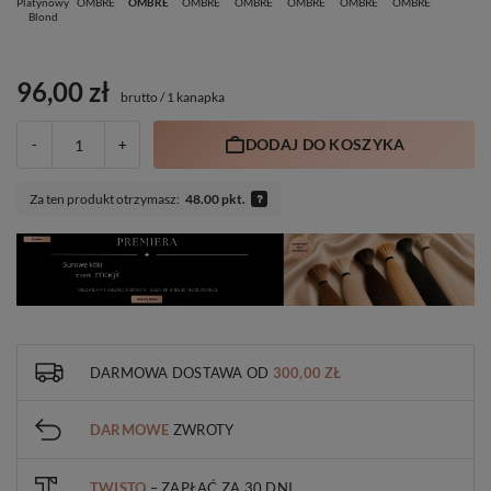
Platynowy
OMBRE
OMBRE
OMBRE
OMBRE
OMBRE
OMBRE
OMBRE
Blond
96,00 zł
brutto
/
1 kanapka
DODAJ DO KOSZYKA
-
+
Za ten produkt otrzymasz:
48.00 pkt.
DARMOWA DOSTAWA
OD
300,00 ZŁ
DARMOWE
ZWROTY
TWISTO
– ZAPŁAĆ ZA 30 DNI