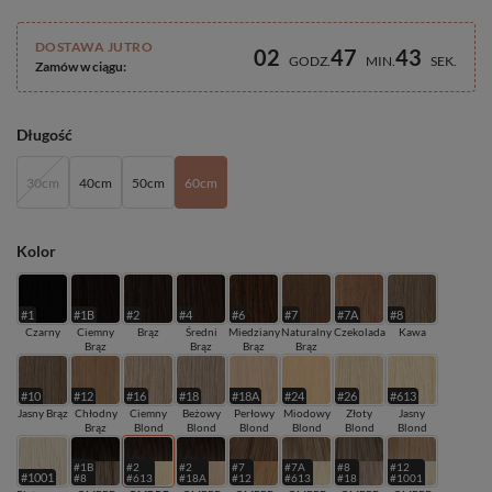
DOSTAWA JUTRO
02
47
42
GODZ
MIN
SEK
Zamów w ciągu:
Długość
30cm
40cm
50cm
60cm
Kolor
#1
#1B
#2
#4
#6
#7
#7A
#8
Czarny
Ciemny
Brąz
Średni
Miedziany
Naturalny
Czekolada
Kawa
Brąz
Brąz
Brąz
Brąz
#10
#12
#16
#18
#18A
#24
#26
#613
Jasny Brąz
Chłodny
Ciemny
Beżowy
Perłowy
Miodowy
Złoty
Jasny
Brąz
Blond
Blond
Blond
Blond
Blond
Blond
#1B
#2
#2
#7
#7A
#8
#12
#1001
#8
#613
#18A
#12
#613
#18
#1001