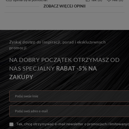
ZOBACZ WIĘCEJ OPINII
Seria MAGIC
Do efektu przedłużenia zalecamy: 14-20 kanapek.
Zyskaj dostęp do inspiracji, porad i ekskluzywnych
Do efektu zagęszczenia zalecamy: 6-14 kanapek.
promocji
Na zdjęciu znajduje się 10 kanapek, czyli 70 g włosów.
NA DOBRY POCZĄTEK OTRZYMASZ OD
NAS SPECJALNY
RABAT -5% NA
ZAKUPY
Podaj swoje imię
Podaj swój adres e-mail
Tak, chcę otrzymywać e-mail newsletter o promocjach i limitowany