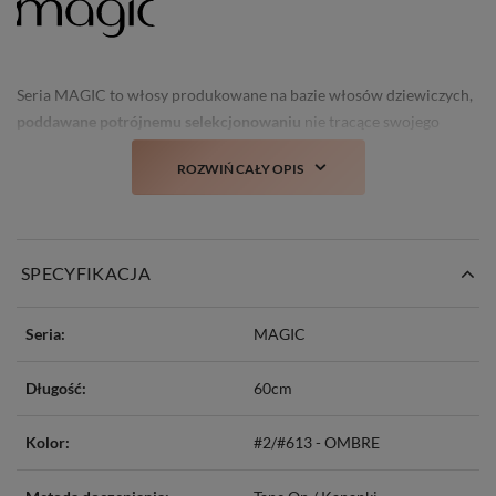
Seria MAGIC to włosy produkowane na bazie włosów dziewiczych,
poddawane potrójnemu selekcjonowaniu
nie tracące swojego
świeżego wyglądu i struktury nawet po kilku myciach.
ROZWIŃ CAŁY OPIS
Prawdziwa nowość i
totalny TOP włosów doczepianych w Polsce!
SPECYFIKACJA
Seria:
MAGIC
Długość:
60cm
Kolor:
#2/#613 - OMBRE