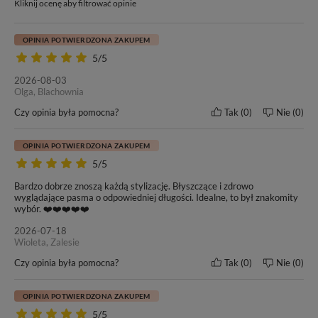
zabiegu.
Jako jedna z najmniej inwazyjnych metod przedłużania i
Kliknij ocenę aby filtrować opinie
zagęszczania włosów jest bezpieczna także dla posiadaczek
cienkich, delikatnych i łamliwych pasm.
OPINIA POTWIERDZONA ZAKUPEM
5/5
2026-08-03
Olga, Blachownia
Czy opinia była pomocna?
Tak
0
Nie
0
OPINIA POTWIERDZONA ZAKUPEM
Długość włosów
Waga jednej kanapki
5/5
60 cm
7g (+/- 3%)
Bardzo dobrze znoszą każdą stylizację. Błyszczące i zdrowo
wyglądające pasma o odpowiedniej długości. Idealne, to był znakomity
wybór. ❤️❤️❤️❤️❤️
Metoda zakładania
Wymiary taśmy
Tape On
4 cm x 0,8 cm
2026-07-18
Wioleta, Zalesie
Kolor włosów
Klasa jakości
Czy opinia była pomocna?
Tak
0
Nie
0
#2/#613 Ombre
12A+
OPINIA POTWIERDZONA ZAKUPEM
Żywotność włosów
Gwarancja produktu
5/5