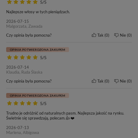
5/5
10-20 mc.
6 mc.
Najlepsze włosy w tych pieniądzach.
2026-07-15
Malgorzata, Zawada
Czy opinia była pomocna?
Tak
0
Nie
0
OPINIA POTWIERDZONA ZAKUPEM
5/5
2026-07-14
Klaudia, Ruda Ślaska
Czy opinia była pomocna?
Tak
0
Nie
0
OPINIA POTWIERDZONA ZAKUPEM
5/5
Trudno je odróżnić od naturalnych pasm. Najlepsza jakość na rynku.
Świetnie się sprawdzają, polecam.👍 ❤️
2026-07-13
Marlena, Albigowa