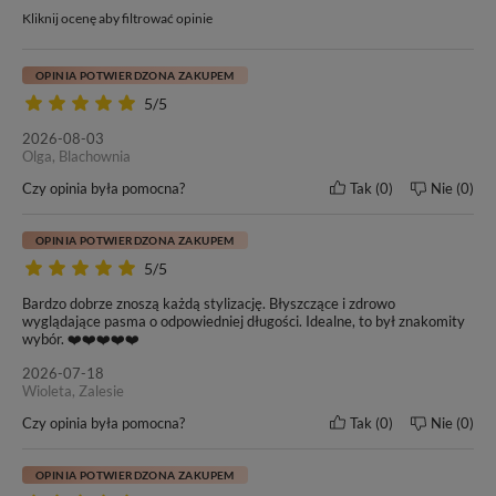
zabiegu.
Jako jedna z najmniej inwazyjnych metod przedłużania i
Kliknij ocenę aby filtrować opinie
zagęszczania włosów jest bezpieczna także dla posiadaczek
cienkich, delikatnych i łamliwych pasm.
OPINIA POTWIERDZONA ZAKUPEM
5/5
2026-08-03
Olga, Blachownia
Czy opinia była pomocna?
Tak
0
Nie
0
OPINIA POTWIERDZONA ZAKUPEM
Długość włosów
Waga jednej kanapki
5/5
50 cm
6g (+/- 3%)
Bardzo dobrze znoszą każdą stylizację. Błyszczące i zdrowo
wyglądające pasma o odpowiedniej długości. Idealne, to był znakomity
wybór. ❤️❤️❤️❤️❤️
Metoda zakładania
Wymiary taśmy
Tape On
4 cm x 0,8 cm
2026-07-18
Wioleta, Zalesie
Kolor włosów
Klasa jakości
Czy opinia była pomocna?
Tak
0
Nie
0
#8/#18 Ombre
12A+
OPINIA POTWIERDZONA ZAKUPEM
Żywotność włosów
Gwarancja produktu