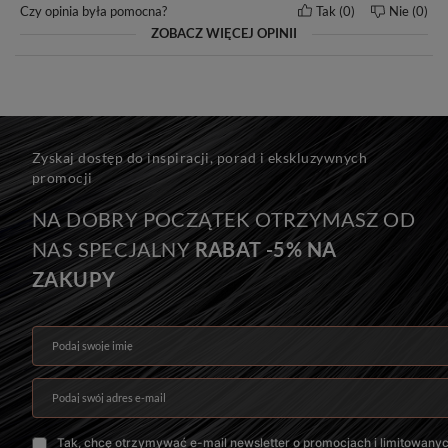
Czy opinia była pomocna?
Tak
0
Nie
0
ZOBACZ WIĘCEJ OPINII
Seria MAGIC
Do efektu przedłużenia zalecamy: 14-20 kanapek.
Zyskaj dostęp do inspiracji, porad i ekskluzywnych
Do efektu zagęszczenia zalecamy: 6-14 kanapek.
promocji
Na zdjęciu znajduje się 10 kanapek, czyli 60 g włosów.
NA DOBRY POCZĄTEK OTRZYMASZ OD
NAS SPECJALNY
RABAT -5% NA
ZAKUPY
Podaj swoje imię
Podaj swój adres e-mail
Tak, chcę otrzymywać e-mail newsletter o promocjach i limitowany