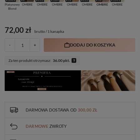
Platynowy
OMBRE
OMBRE
OMBRE
OMBRE
OMBRE
OMBRE
OMBRE
Blond
72,00 zł
brutto
/
1 kanapka
DODAJ DO KOSZYKA
-
+
Za ten produkt otrzymasz:
36.00 pkt.
DARMOWA DOSTAWA
OD
300,00 ZŁ
DARMOWE
ZWROTY