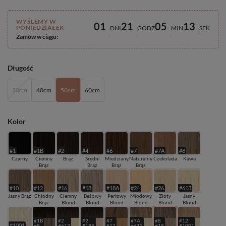
WYŚLEMY W
01
21
05
13
PONIEDZIAŁEK
DNI
GODZ
MIN
SEK
Zamów w ciągu:
Długość
30cm
40cm
50cm
60cm
Kolor
#1
#1B
#2
#4
#6
#7
#7A
#8
Czarny
Ciemny
Brąz
Średni
Miedziany
Naturalny
Czekolada
Kawa
Brąz
Brąz
Brąz
Brąz
#10
#12
#16
#18
#18A
#24
#26
#613
Jasny Brąz
Chłodny
Ciemny
Beżowy
Perłowy
Miodowy
Złoty
Jasny
Brąz
Blond
Blond
Blond
Blond
Blond
Blond
#1B
#2
#2
#7
#7A
#8
#12
#1001
#8
#613
#18A
#12
#613
#18
#1001