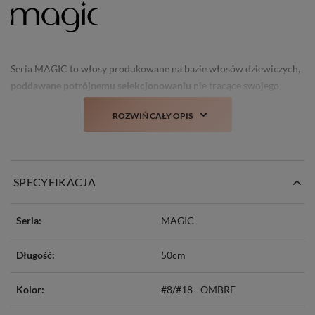
Seria MAGIC to włosy produkowane na bazie włosów dziewiczych,
poddawane potrójnemu selekcjonowaniu
nie tracące swojego
świeżego wyglądu i struktury nawet po kilku myciach.
ROZWIŃ CAŁY OPIS
Prawdziwa nowość i
totalny TOP włosów doczepianych w Polsce!
SPECYFIKACJA
Seria:
MAGIC
Długość:
50cm
Kolor:
#8/#18 - OMBRE